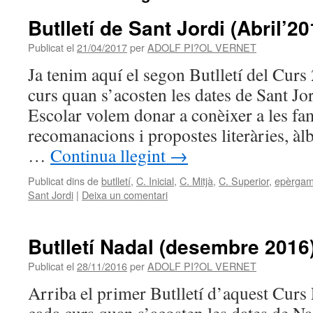
Butlletí de Sant Jordi (Abril’20
Publicat el
21/04/2017
per
ADOLF PI?OL VERNET
Ja tenim aquí el segon Butlletí del Cur
curs quan s’acosten les dates de Sant Jor
Escolar volem donar a conèixer a les fam
recomanacions i propostes literàries, àlbu
…
Continua llegint
→
Publicat dins de
butlletí
,
C. Inicial
,
C. Mitjà
,
C. Superior
,
epèrga
Sant Jordi
|
Deixa un comentari
Butlletí Nadal (desembre 2016
Publicat el
28/11/2016
per
ADOLF PI?OL VERNET
Arriba el primer Butlletí d’aquest Cur