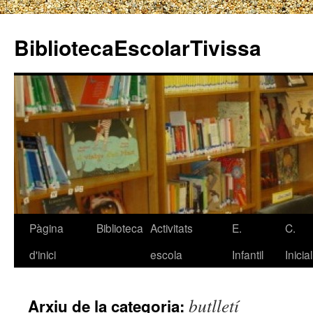
BibliotecaEscolarTivissa
Pàgina
Biblioteca
Activitats
E.
C.
Vés
d'inici
escola
Infantil
Inicial
al
contingut
butlletí
Arxiu de la categoria: