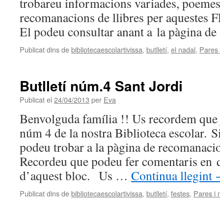
trobareu informacions variades, poemes
recomanacions de llibres per aquest
El podeu consultar anant a la pàgina d
Publicat dins de
bibliotecaescolartivissa
,
butlletí
,
el nadal
,
Pares 
Butlletí núm.4 Sant Jordi
Publicat el
24/04/2013
per
Eva
Benvolguda família !! Us recordem que ja
núm 4 de la nostra Biblioteca escolar. Si
podeu trobar a la pàgina de recomanacio
Recordeu que podeu fer comentaris en q
d’aquest bloc. Us …
Continua llegint
Publicat dins de
bibliotecaescolartivissa
,
butlletí
,
festes
,
Pares i