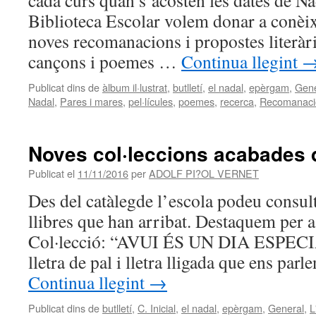
cada curs quan s’acosten les dates de Na
Biblioteca Escolar volem donar a conèixe
noves recomanacions i propostes literàrie
cançons i poemes …
Continua llegint
Publicat dins de
àlbum il·lustrat
,
butlletí
,
el nadal
,
epèrgam
,
Gene
Nadal
,
Pares i mares
,
pel·lícules
,
poemes
,
recerca
,
Recomanaci
Noves col·leccions acabades 
Publicat el
11/11/2016
per
ADOLF PI?OL VERNET
Des del catàlegde l’escola podeu consult
llibres que han arribat. Destaquem per a 
Col·lecció: “AVUI ÉS UN DIA ESPECIA
lletra de pal i lletra lligada que ens parl
Continua llegint
→
Publicat dins de
butlletí
,
C. Inicial
,
el nadal
,
epèrgam
,
General
,
L