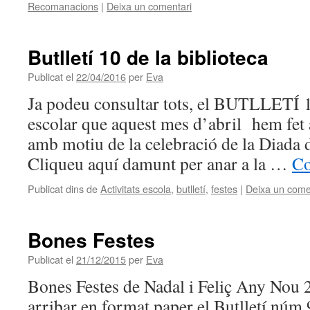
Recomanacions
|
Deixa un comentari
Butlletí 10 de la biblioteca
Publicat el
22/04/2016
per
Eva
Ja podeu consultar tots, el BUTLLETÍ 1
escolar que aquest mes d’abril hem fet a
amb motiu de la celebració de la Diada 
Cliqueu aquí damunt per anar a la …
Co
Publicat dins de
Activitats escola
,
butlletí
,
festes
|
Deixa un come
Bones Festes
Publicat el
21/12/2015
per
Eva
Bones Festes de Nadal i Feliç Any Nou 
arribar en format paper el Butlletí núm 9