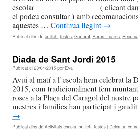
escolar ( clicant damunt de
el podeu consultar ) amb recomanacions 
aquestes …
Continua llegint
→
Publicat dins de
butlletí
,
festes
,
General
,
Pares i mares
,
Recoma
Diada de Sant Jordi 2015
Publicat el
23/04/2015
per
Eva
Avui al matí a l’escola hem celebrat la 
2015, com tradicionalment fem muntant l
roses a la Plaça del Caragol del nostre p
mestres i famílies han participat i gaud
→
Publicat dins de
Activitats escola
,
butlletí
,
festes
|
Deixa un come