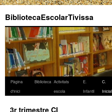
BibliotecaEscolarTivissa
Pàgina
Biblioteca
Activitats
E.
C.
Vés
d'inici
escola
Infantil
Inicial
al
contingut
3r trimestre CI