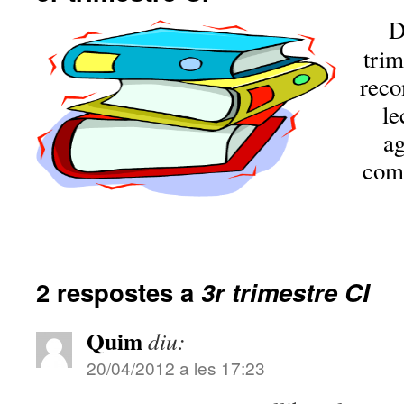
D
trim
reco
le
ag
comp
2 respostes a
3r trimestre CI
Quim
diu:
20/04/2012 a les 17:23