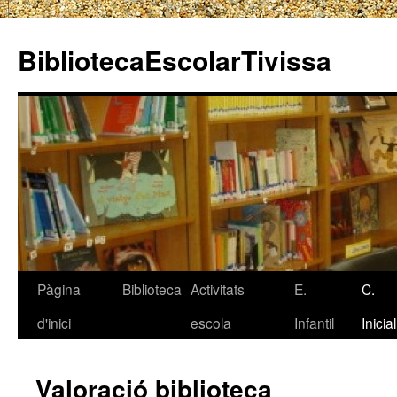
BibliotecaEscolarTivissa
Pàgina
Biblioteca
Activitats
E.
C.
Vés
d'inici
escola
Infantil
Inicial
al
contingut
Valoració biblioteca