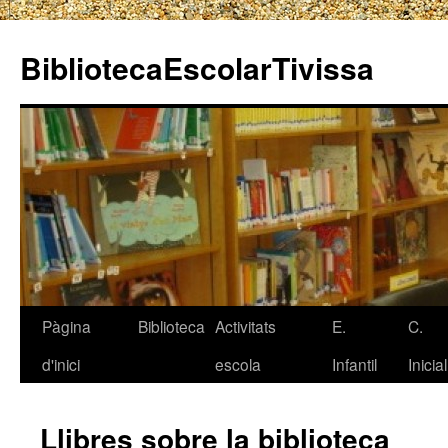
BibliotecaEscolarTivissa
Pàgina
Biblioteca
Activitats
E.
C.
Vés
d'inici
escola
Infantil
Inicial
al
contingut
Llibres sobre la biblioteca