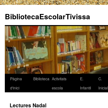
BibliotecaEscolarTivissa
Pàgina
Biblioteca
Activitats
E.
C.
Vés
d'inici
escola
Infantil
Inicial
al
contingut
Lectures Nadal