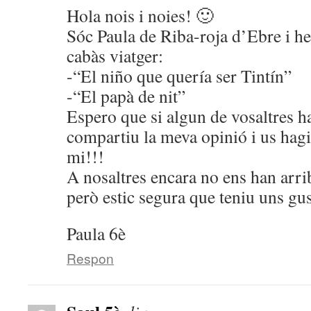
Hola nois i noies! 🙂
Sóc Paula de Riba-roja d’Ebre i he 
cabàs viatger:
-“El niño que quería ser Tintín”
-“El papà de nit”
Espero que si algun de vosaltres ha 
compartiu la meva opinió i us hagi
mi!!!
A nosaltres encara no ens han arrib
però estic segura que teniu uns gus
Paula 6è
Respon