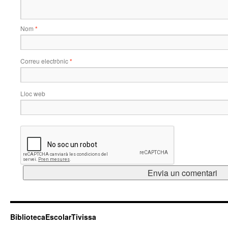
Nom
*
Correu electrònic
*
Lloc web
BibliotecaEscolarTivissa