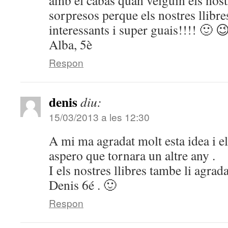
amb el cabás quan veiguin els nost
sorpresos perque els nostres llibre
interessants i super guais!!!! 🙂 
Alba, 5è
Respon
denis
diu:
15/03/2013 a les 12:30
A mi ma agradat molt esta idea i el
aspero que tornara un altre any .
I els nostres llibres tambe li agrada
Denis 6é . 🙂
Respon