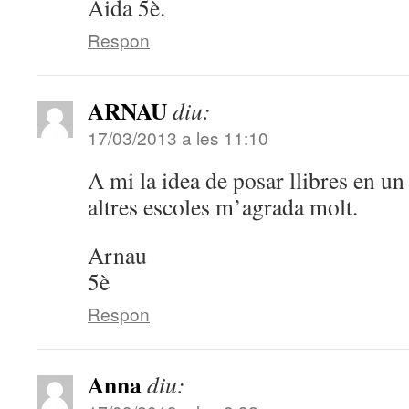
Aida 5è.
Respon
ARNAU
diu:
17/03/2013 a les 11:10
A mi la idea de posar llibres en un 
altres escoles m’agrada molt.
Arnau
5è
Respon
Anna
diu: