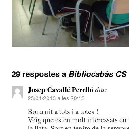
29 respostes a
Bibliocabàs CS
Josep Cavallé Perelló
diu:
23/04/2013 a les 20:13
Bona nit a tots i a totes !
Veig que esteu molt interessats en
la llata. Sort en tenim de la senyo