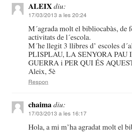
ALEIX
diu:
17/03/2013 a les 20:24
M´agrada molt el bibliocabàs, de fe
activitats de l´escola.
M´he llegit 3 llibres d’ escoles d´al
PLISPLAU, LA SENYORA PAU 
GUERRA i PER QUI ÉS AQUES
Aleix, 5è
Respon
chaima
diu:
17/03/2013 a les 16:17
Hola, a mi m’ha agradat molt el bi