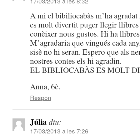
17/03/2013 a les 8:32
A mi el bibiliocabàs m’ha agradat
es molt divertit puger llegir llibres
conèixer nous gustos. Hi ha llibres
M’agradaria que vingués cada any, 
sisè no hi seran. Espero que als nen
nostres contes els hi agradin.
EL BIBLIOCABÀS ES MOLT DI
Anna, 6è.
Respon
Júlia
diu:
17/03/2013 a les 7:26