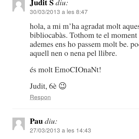
Judit S
diu:
30/03/2013 a les 8:47
hola, a mi m’ha agradat molt aques
bibliocabàs. Tothom te el moment 
ademes ens ho passem molt be. pod
aquell nen o nena pel llibre.
és molt EmoCIOnaNt!
Judit, 6è 😉
Respon
Pau
diu:
27/03/2013 a les 14:43