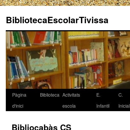
BibliotecaEscolarTivissa
Pàgina
Biblioteca
Activitats
E.
C.
Vés
d'inici
escola
Infantil
Inicial
al
contingut
Bibliocabàs CS