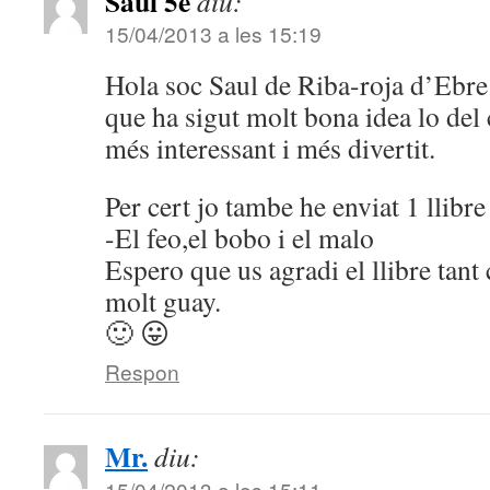
Saul 5è
diu:
15/04/2013 a les 15:19
Hola soc Saul de Riba-roja d’Ebre 
que ha sigut molt bona idea lo del 
més interessant i més divertit.
Per cert jo tambe he enviat 1 llibre
-El feo,el bobo i el malo
Espero que us agradi el llibre tan
molt guay.
🙂 😛
Respon
Mr.
diu:
15/04/2013 a les 15:11