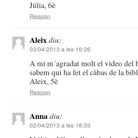
Júlia, 6è
Respon
Aleix
diu:
03/04/2013 a les 16:26
A mi m´agradat molt el video del b
sabem qui ha fet el càbas de la bibl
Aleix, 5è
Respon
Anna
diu:
02/04/2013 a les 18:33