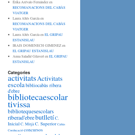
Érika Arévalo Fernández
en
RECOMANACIONS DEL CABÀS
VIATGER
Laura Altés García
en
RECOMANACIONS DEL CABÀS
VIATGER
Laura Altés García
en
EL GRIPAU
ESTANISLAU
IRAIS DOMENECH GIMENEZ
en
EL GRIPAU ESTANISLAU
Anna Saladié Gilavert
en
EL GRIPAU
ESTANISLAU
Categories
activitats
Activitats
escola
bibliocabàs ribera
d'ebre
bibliotecaescolar
tivissa
bibliotequesescolars
butlletí
riberad'ebre
C.
Inicial
C. Superior
C. Mitjà
Cabàs
concursos
Coeducació