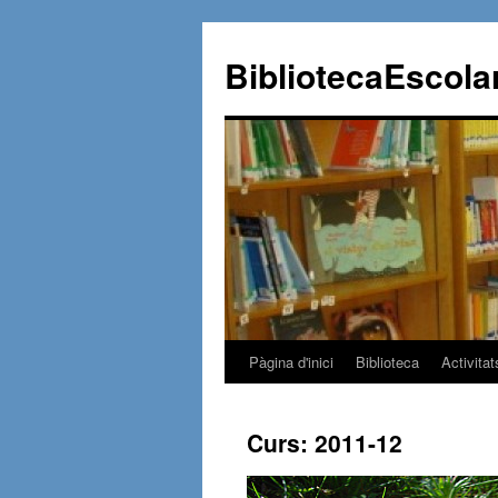
BibliotecaEscola
Pàgina d'inici
Biblioteca
Activita
Vés
al
Curs: 2011-12
contingut