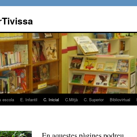
rTivissa
ts escola
E. Infantil
C. Inicial
C.Mitjà
C. Superior
Bibliovirtual
En aquestes pàgines podreu