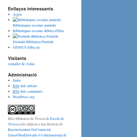
Enllaços interessants
Argus
Biblioteques escolars puntedu
Biblioteques escolars Ribera d'Ebre
Distintiu Biblioteca Puntedu
GENIUS.Diba.cat
Visitants
contador de visitas
Administració
Entra
RSS
dels articles
RSS
dels comentaris
WordPress.org
Bloc biblioteca de Tivissa
de
Escola de
Tivissa
està subjecta a una llicència de
Reconeixement-NoComercial-
SenseObraDerivada 4.0 Internacional de