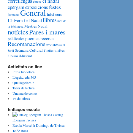
el nadal
correllengua
ebrenc
festes
epèrgam
exposicions
General
inici curs
formació
llibres
L'hivern i el Nadal
mes de
Mestres
Nadal
la biblioteca
notícies
Pares i mares
poemes
recerca
pel·lícules
Recomanacions
revistes
Sant
Setmana Cultural
visites
Jordi
Titelles
àlbum il·lustrat
Activitats on line
Infok biblioteca
Llegeix. edu 365
Que llegeixes ?
Taller de lectura
Una ma de contes
Va de llibres
Enllaços escola
Catàleg
Epergam Tivissa
Escola Marcel·lí Domingo de Tivissa
Te de Roca