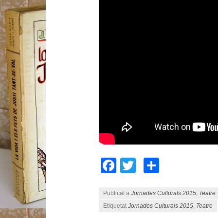
Facebook
Twitter
Compart
Publicat a
Jornades Culturals 2015
,
Teatre
Etiquetat
Jornades Culturals 2015
,
Teatre