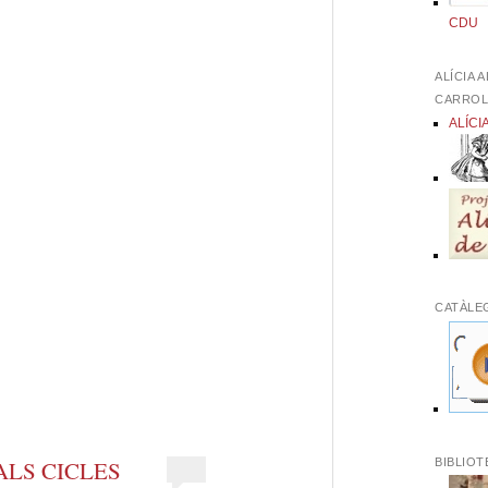
CDU
ALÍCIA 
CARRO
ALÍCI
eix
CATÀLE
BIBLIOT
ALS CICLES