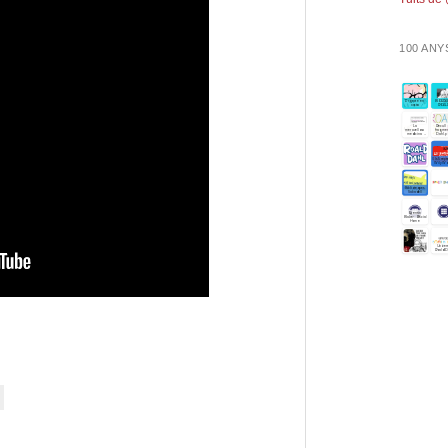
100 ANY
eix