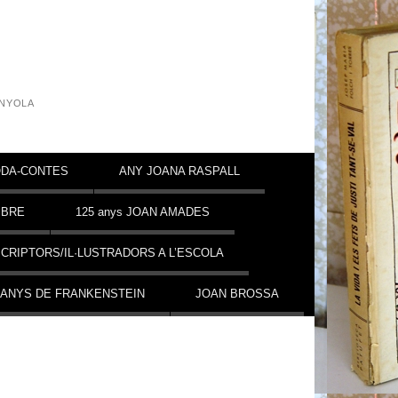
INYOLA
DA-CONTES
ANY JOANA RASPALL
MBRE
125 anys JOAN AMADES
CRIPTORS/IL·LUSTRADORS A L’ESCOLA
 ANYS DE FRANKENSTEIN
JOAN BROSSA