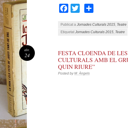
Facebook
Twitter
Compart
Publicat a
Jornades Culturals 2015
,
Teatre
Etiquetat
Jornades Culturals 2015
,
Teatre
abr.
FESTA CLOENDA DE LE
24
CULTURALS AMB EL GRU
QUIN RIURE”
Posted by
M. Àngels