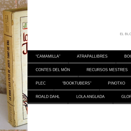
EL BL
Vés al contingut
“CAMAMILLA”
ATRAPALLIBRES
BO
CONTES DEL MÓN
RECURSOS MESTRES
PLEC
“BOOKTUBERS”
PINOTXO
ROALD DAHL
LOLA ANGLADA
GLOR