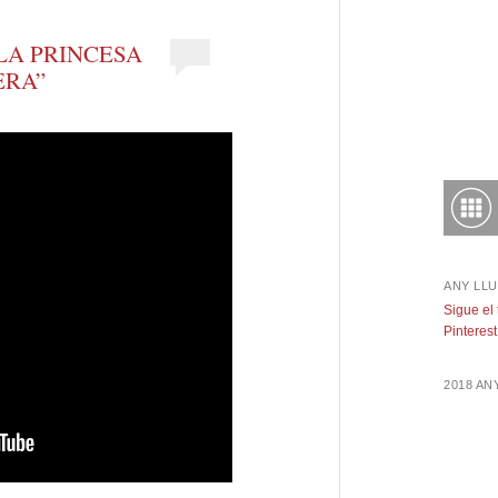
“LA PRINCESA
ERA”
ANY LLU
Sigue el
Pinterest
2018 A