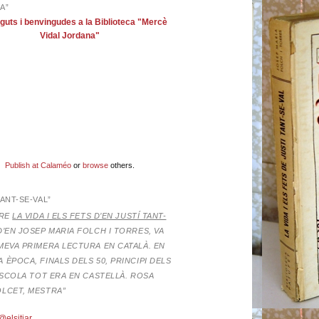
A”
guts i benvingudes a la Biblioteca "Mercè
Vidal Jordana"
Publish at Calaméo
or
browse
others.
TANT-SE-VAL”
BRE
LA VIDA I ELS FETS D’EN JUSTÍ TANT-
D’EN JOSEP MARIA FOLCH I TORRES,
VA
MEVA PRIMERA LECTURA EN CATALÀ. EN
 ÈPOCA, FINALS DELS 50, PRINCIPI DELS
’ESCOLA TOT ERA EN CASTELLÀ. ROSA
OLCET, MESTRA”
@elsitjar