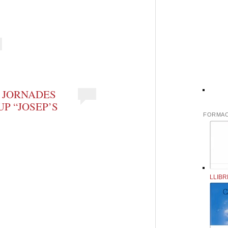
eix
S JORNADES
P “JOSEP’S
FORMAC
LLIBR