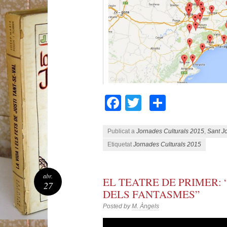
Facebook
Twitter
Compart
Publicat a
Jornades Culturals 2015
,
Sant Jo
Etiquetat
Jornades Culturals 2015
abr.
EL TEATRE DE PRIMER: 
27
DELS FANTASMES”
Posted by
M. Àngels