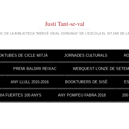
Justí Tant-se-val
OC DE LA BIBLIOTECA "MERCÈ VIDAL JORDANA" DE L'ESCOLA EL SITJAR DE L
OKTUBES DE CICLE MITJÀ
JORNADES CULTURALS
RO
PREMI BALDIRI REIXAC
WEBQUEST L’ONZE DE SETE
ANY LLULL 2015-2016
BOOKTUBERS DE SISÈ
ES
IA FUERTES 100 ANYS
ANY POMPEU FABRA 2018
200