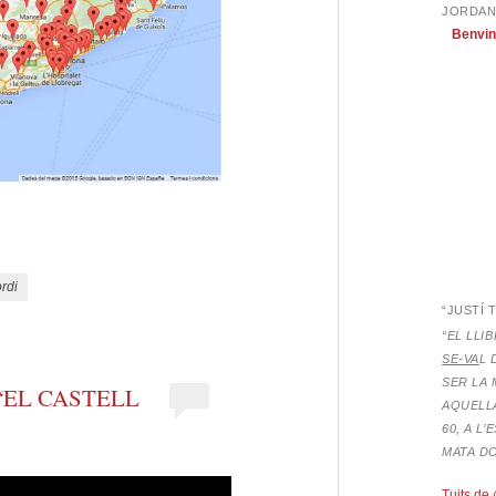
JORDAN
Benvin
eix
rdi
“JUSTÍ 
“EL LLI
SE-VA
L 
SER LA 
“EL CASTELL
AQUELLA
60, A L
MATA D
Tuits de 