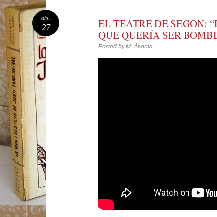
abr.
EL TEATRE DE SEGON: 
27
QUE QUERÍA SER BOMB
Posted by
M. Àngels