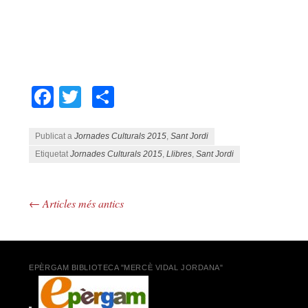
Facebook
Twitter
Comparteix
Publicat a
Jornades Culturals 2015
,
Sant Jordi
Etiquetat
Jornades Culturals 2015
,
Llibres
,
Sant Jordi
←
Articles més antics
Navegació pels articles
EPÈRGAM BIBLIOTECA "MERCÈ VIDAL JORDANA"