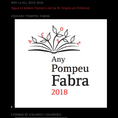
ANY LLULL 2015-2016
Sigue el tablero Ramon Llull de M. Àngels en Pinterest.
2018 ANY POMPEU FABRA
FORMACIÓ USUARIS I USUÀRIES