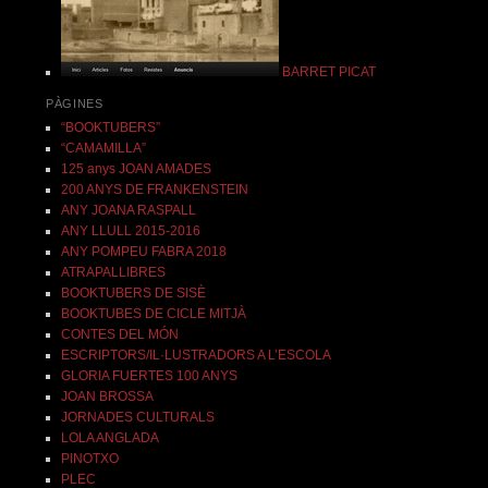
BARRET PICAT
PÀGINES
“BOOKTUBERS”
“CAMAMILLA”
125 anys JOAN AMADES
200 ANYS DE FRANKENSTEIN
ANY JOANA RASPALL
ANY LLULL 2015-2016
ANY POMPEU FABRA 2018
ATRAPALLIBRES
BOOKTUBERS DE SISÈ
BOOKTUBES DE CICLE MITJÀ
CONTES DEL MÓN
ESCRIPTORS/IL·LUSTRADORS A L’ESCOLA
GLORIA FUERTES 100 ANYS
JOAN BROSSA
JORNADES CULTURALS
LOLA ANGLADA
PINOTXO
PLEC