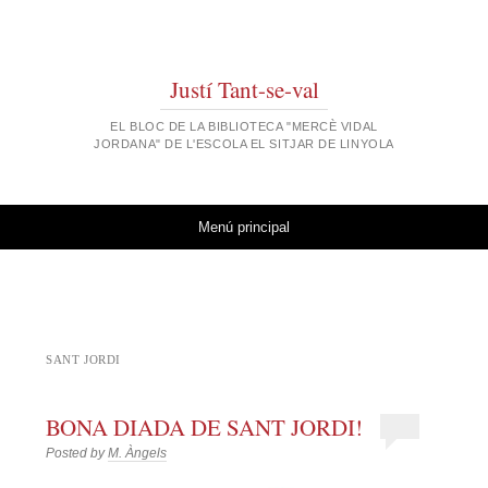
Justí Tant-se-val
EL BLOC DE LA BIBLIOTECA "MERCÈ VIDAL
JORDANA" DE L'ESCOLA EL SITJAR DE LINYOLA
Vés al contingut
Menú principal
SANT JORDI
BONA DIADA DE SANT JORDI!
Posted by
M. Àngels