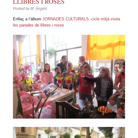
LLIBRES I ROSES
Posted by
M. Àngels
Enllaç a l’àlbum
JORNADES CULTURALS: cicle mitjà visita
les parades de llibres i roses