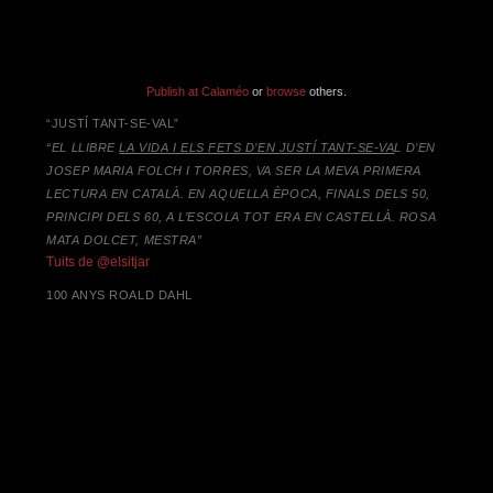
Publish at Calaméo
or
browse
others.
“JUSTÍ TANT-SE-VAL”
“EL LLIBRE
LA VIDA I ELS FETS D’EN JUSTÍ TANT-SE-VA
L D’EN
JOSEP MARIA FOLCH I TORRES,
VA SER LA MEVA PRIMERA
LECTURA EN CATALÀ. EN AQUELLA ÈPOCA, FINALS DELS 50,
PRINCIPI DELS 60, A L’ESCOLA TOT ERA EN CASTELLÀ. ROSA
MATA DOLCET, MESTRA”
Tuits de @elsitjar
100 ANYS ROALD DAHL