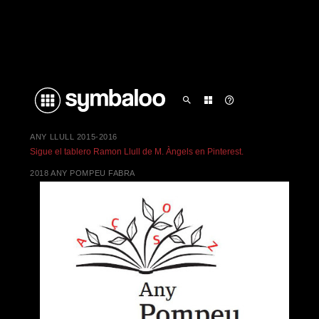
ANY LLULL 2015-2016
Sigue el tablero Ramon Llull de M. Àngels en Pinterest.
2018 ANY POMPEU FABRA