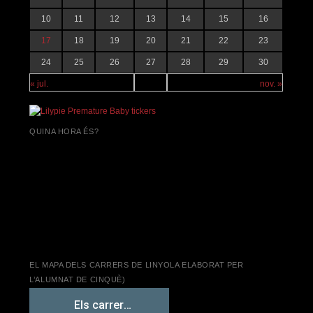
10
11
12
13
14
15
16
17
18
19
20
21
22
23
24
25
26
27
28
29
30
« jul.
nov. »
QUINA HORA ÉS?
EL MAPA DELS CARRERS DE LINYOLA ELABORAT PER
L’ALUMNAT DE CINQUÈ)