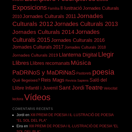
Exposicions
Il·lustració
Jornades Culturals
Família
Jornades
Jornades Culturals 2011
2010
Culturals 2012
Jornades Culturals 2013
Jornades
Jornades Culturals 2014
Culturals 2015
Jornades Culturals 2016
Jornades Culturals 2017
Jornades Culturals 2018
Llegir
Llanterna Digital
Jornades Culturals 2019
Música
Llibres
Llibres recomanats
poesia
PaDRiNoS y MaDRiNaS
Pastorets
Reis Mags
Saló del
Què llegeixes?
Revista Sapiens
Teatre
Sant Jordi
Llibre Infantil i Juvenil
Velocitat
Vídeos
lectora
COMENTARIS RECENTS
Jordi
en
XIII PREMI DE POESIA I IL·LUSTRACIÓ DE POESIA
“EL SOL DEL PLA”
Eira
en
XIII PREMI DE POESIA I IL·LUSTRACIÓ DE POESIA “EL
SOL DEL PLA”