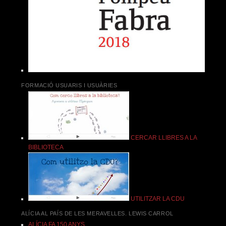
FORMACIÓ USUARIS I USUÀRIES
CERCAR LLIBRES A LA
BIBLIOTECA
UTILITZAR LA CDU
ALÍCIA AL PAÍS DE LES MERAVELLES. LEWIS CARROL
ALÍCIA FA 150 ANYS