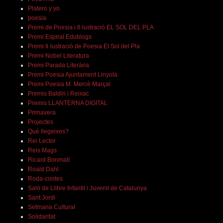
Platero y yo
poesia
Premi de Poesia i Il·lustració EL SOL DEL PLA
Premi Espiral Edublogs
Premi Il·lustració de Poesia El Sol del Pla
Premi Nobel Literatura
Premi Parada Literària
Premi Poesia Ajuntament Linyola
Premi Poesia M. Mercè Marçal
Premis Baldiri i Reixac
Premis LLANTERNA DIGITAL
Primavera
Projectes
Què llegeixes?
Rei Lector
Reis Mags
Ricard Bonmatí
Roald Dahl
Roda-contes
Saló de Llibre Infantil i Juvenil de Catalunya
Sant Jordi
Setmana Cultural
Solidaritat