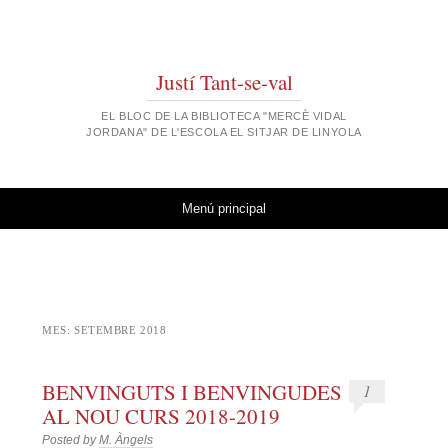
Justí Tant-se-val
EL BLOC DE LA BIBLIOTECA "MERCÈ VIDAL
JORDANA" DE L'ESCOLA EL SITJAR DE LINYOLA
Vés al contingut
Menú principal
MES:
SETEMBRE 2018
BENVINGUTS I BENVINGUDES
1
AL NOU CURS 2018-2019
Posted by
M. Àngels