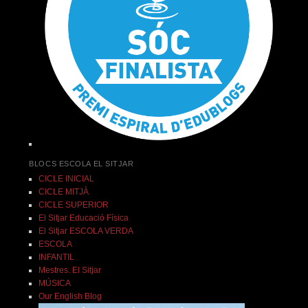
BLOCS ESCOLA EL SITJAR
CICLE INICIAL
CICLE MITJÀ
CICLE SUPERIOR
El Sitjar Educació Física
El Sitjar ESCOLA VERDA
ESCOLA
INFANTIL
Mestres. El Sitjar
MÚSICA
Our English Blog