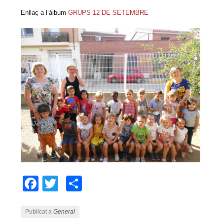
Enllaç a l’àlbum
GRUPS 12 DE SETEMBRE
Facebook
Twitter
Comparteix
Publicat a
General