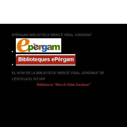
Navegació pels articles
EPÈRGAM BIBLIOTECA "MERCÈ VIDAL JORDANA"
EL NOM DE LA BIBLIOTECA “MERCÈ VIDAL JORDANA” DE
L’ESCOLA EL SITJAR
Biblioteca "Mercè Vidal Jordana"