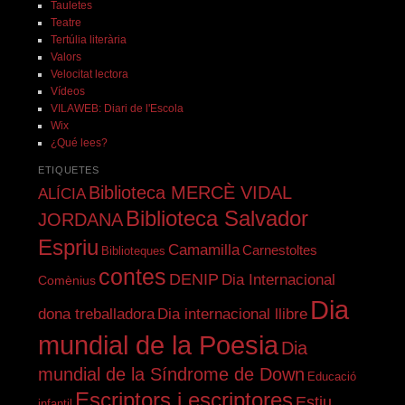
Tauletes
Teatre
Tertúlia literària
Valors
Velocitat lectora
Vídeos
VILAWEB: Diari de l'Escola
Wix
¿Qué lees?
ETIQUETES
Biblioteca MERCÈ VIDAL
ALÍCIA
Biblioteca Salvador
JORDANA
Espriu
Camamilla
Carnestoltes
Biblioteques
contes
DENIP
Dia Internacional
Comènius
Dia
dona treballadora
Dia internacional llibre
mundial de la Poesia
Dia
mundial de la Síndrome de Down
Educació
Escriptors i escriptores
Estiu
infantil