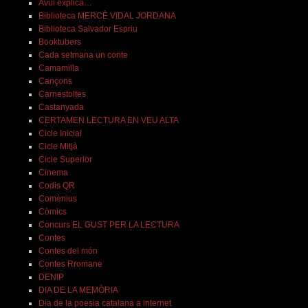
Avui explica…
Biblioteca MERCÈ VIDAL JORDANA
Biblioteca Salvador Espriu
Booktubers
Cada setmana un conte
Camamilla
Cançons
Carnestoltes
Castanyada
CERTAMEN LECTURA EN VEU ALTA
Cicle Inicial
Cicle Mitjà
Cicle Superior
Cinema
Codis QR
Comènius
Còmics
Concurs EL GUST PER LA LECTURA
Contes
Contes del món
Contes Rromane
DENIP
DIA DE LA MEMÒRIA
Dia de la poesia catalana a internet