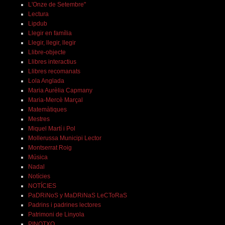
L'Onze de Setembre"
Lectura
Lipdub
Llegir en família
Llegir, llegir, llegir
Llibre-objecte
Llibres interactius
Llibres recomanats
Lola Anglada
Maria Aurèlia Capmany
Maria-Mercè Marçal
Matemàtiques
Mestres
Miquel Martí i Pol
Mollerussa Municipi Lector
Montserrat Roig
Música
Nadal
Notícies
NOTÍCIES
PaDRiNoS y MaDRiNaS LeCToRaS
Padrins i padrines lectores
Patrimoni de Linyola
PINOTXO