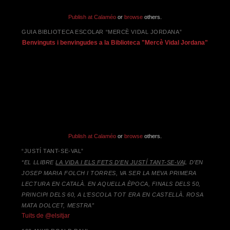
Publish at Calaméo
or
browse
others.
GUIA BIBLIOTECA ESCOLAR “MERCÈ VIDAL JORDANA”
Benvinguts i benvingudes a la Biblioteca "Mercè Vidal Jordana"
Publish at Calaméo
or
browse
others.
“JUSTÍ TANT-SE-VAL”
“EL LLIBRE
LA VIDA I ELS FETS D’EN JUSTÍ TANT-SE-VA
L D’EN
JOSEP MARIA FOLCH I TORRES,
VA SER LA MEVA PRIMERA
LECTURA EN CATALÀ. EN AQUELLA ÈPOCA, FINALS DELS 50,
PRINCIPI DELS 60, A L’ESCOLA TOT ERA EN CASTELLÀ. ROSA
MATA DOLCET, MESTRA”
Tuits de @elsitjar