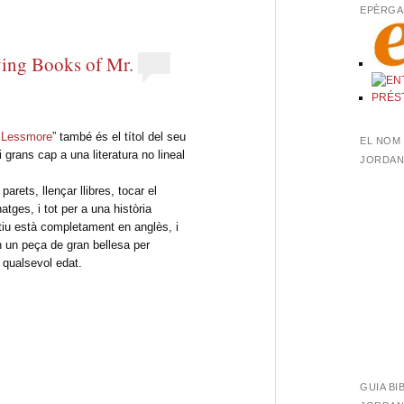
EPÈRGA
ying Books of Mr.
s Lessmore
” també és el títol del seu
EL NOM 
 i grans cap a una literatura no lineal
JORDANA
parets, llençar llibres, tocar el
atges, i tot per a una història
ctiu està completament en anglès, i
an un peça de gran bellesa per
 qualsevol edat.
GUIA BI