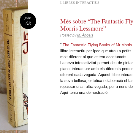
LLIBRES INTERACTIUS
febr.
Més sobre “The Fantastic Fl
08
Morris Lessmore”
Posted by
M. Àngels
”
The Fantastic Flying Books of Mr Morri
llibre interactiu per Ipad que atrau a petits
molt diferent al que estem acostumats.
La seva interactivitat permet des de pintar 
piano, interactuar amb els diferents person
diferent cada vegada. Aquest llibre intera
la seva bellesa, estètica i elaboració el f
repassar una i altra vegada, per a nens de
Aquí teniu una demostració: