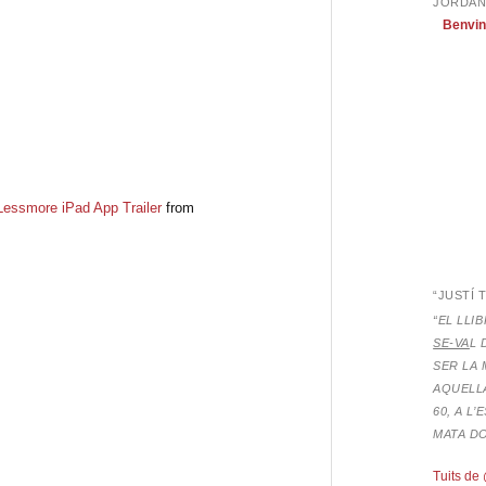
JORDAN
Benvin
 Lessmore iPad App Trailer
from
eix
“JUSTÍ 
“EL LLI
SE-VA
L 
SER LA 
AQUELLA
60, A L
MATA D
Tuits de 