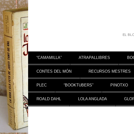
EL BL
Vés al contingut
“CAMAMILLA”
ATRAPALLIBRES
BO
CONTES DEL MÓN
RECURSOS MESTRES
PLEC
“BOOKTUBERS”
PINOTXO
ROALD DAHL
LOLA ANGLADA
GLOR