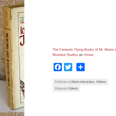
The Fantastic Flying Books of Mr. Morris
Moonbot Studios
on
Vimeo
.
Facebook
Twitter
Compart
Publicat a
Llibres interactius
,
Vídeos
Etiquetat
Vídeos
Navegació pels articles