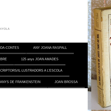
INYOLA
DA-CONTES
ANY JOANA RASPALL
MBRE
125 anys JOAN AMADES
CRIPTORS/IL·LUSTRADORS A L’ESCOLA
 ANYS DE FRANKENSTEIN
JOAN BROSSA