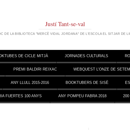
Justí Tant-se-val
OC DE LA BIBLIOTECA "MERCÈ VIDAL JORDANA" DE L'ESCOLA EL SITJAR DE L
OKTUBES DE CICLE MITJÀ
JORNADES CULTURALS
RO
PREMI BALDIRI REIXAC
WEBQUEST L’ONZE DE SETE
ANY LLULL 2015-2016
BOOKTUBERS DE SISÈ
ES
IA FUERTES 100 ANYS
ANY POMPEU FABRA 2018
200