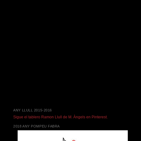
ANY LLULL 2015-2016
Sigue el tablero Ramon Llull de M. Àngels en Pinterest.
2018 ANY POMPEU FABRA