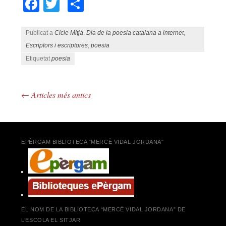
Facebook
Twitter
Comparteix
Publicat a
Cicle Mitjà
,
Dia de la poesia catalana a internet
,
Escriptors i escriptores
,
poesia
Etiquetat
poesia
←
Articles més antics
Navegació pels articles
EPÈRGAM BIBLIOTECA "MERCÈ VIDAL JORDANA"
EL NOM DE LA BIBLIOTECA “MERCÈ VIDAL JORDANA” DE
L’ESCOLA EL SITJAR