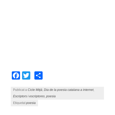
Facebook
Twitter
Comparteix
Publicat a
Cicle Mitjà
,
Dia de la poesia catalana a internet
,
Escriptors i escriptores
,
poesia
Etiquetat
poesia