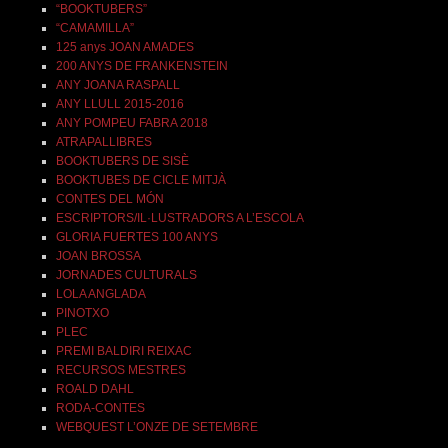
“BOOKTUBERS”
“CAMAMILLA”
125 anys JOAN AMADES
200 ANYS DE FRANKENSTEIN
ANY JOANA RASPALL
ANY LLULL 2015-2016
ANY POMPEU FABRA 2018
ATRAPALLIBRES
BOOKTUBERS DE SISÈ
BOOKTUBES DE CICLE MITJÀ
CONTES DEL MÓN
ESCRIPTORS/IL·LUSTRADORS A L’ESCOLA
GLORIA FUERTES 100 ANYS
JOAN BROSSA
JORNADES CULTURALS
LOLA ANGLADA
PINOTXO
PLEC
PREMI BALDIRI REIXAC
RECURSOS MESTRES
ROALD DAHL
RODA-CONTES
WEBQUEST L’ONZE DE SETEMBRE