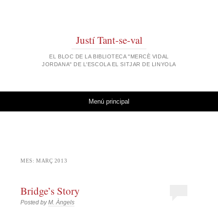
Justí Tant-se-val
EL BLOC DE LA BIBLIOTECA "MERCÈ VIDAL
JORDANA" DE L'ESCOLA EL SITJAR DE LINYOLA
Vés al contingut
Menú principal
MES:
MARÇ 2013
Bridge’s Story
Posted by
M. Àngels