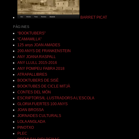
BARRET PICAT
PÀGINES
“BOOKTUBERS”
“CAMAMILLA”
125 anys JOAN AMADES
200 ANYS DE FRANKENSTEIN
ANY JOANA RASPALL
ANY LLULL 2015-2016
ANY POMPEU FABRA 2018
ATRAPALLIBRES
BOOKTUBERS DE SISÈ
BOOKTUBES DE CICLE MITJÀ
CONTES DEL MÓN
ESCRIPTORS/IL·LUSTRADORS A L’ESCOLA
GLORIA FUERTES 100 ANYS
JOAN BROSSA
JORNADES CULTURALS
LOLA ANGLADA
PINOTXO
PLEC