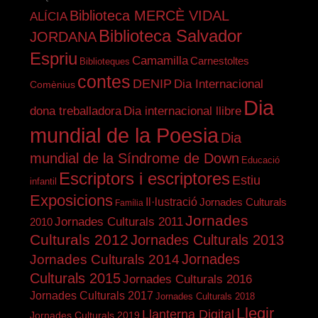
Biblioteca MERCÈ VIDAL
ALÍCIA
Biblioteca Salvador
JORDANA
Espriu
Camamilla
Carnestoltes
Biblioteques
contes
DENIP
Dia Internacional
Comènius
Dia
dona treballadora
Dia internacional llibre
mundial de la Poesia
Dia
mundial de la Síndrome de Down
Educació
Escriptors i escriptores
Estiu
infantil
Exposicions
Il·lustració
Jornades Culturals
Família
Jornades
Jornades Culturals 2011
2010
Culturals 2012
Jornades Culturals 2013
Jornades
Jornades Culturals 2014
Culturals 2015
Jornades Culturals 2016
Jornades Culturals 2017
Jornades Culturals 2018
Llegir
Llanterna Digital
Jornades Culturals 2019