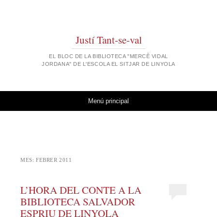
Justí Tant-se-val
EL BLOC DE LA BIBLIOTECA "MERCÈ VIDAL
JORDANA" DE L'ESCOLA EL SITJAR DE LINYOLA
Vés al contingut
Menú principal
MES:
FEBRER 2011
L’HORA DEL CONTE A LA
BIBLIOTECA SALVADOR
ESPRIU DE LINYOLA