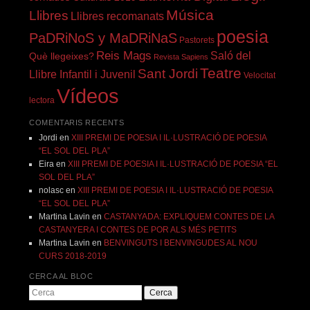
Música
Llibres
Llibres recomanats
poesia
PaDRiNoS y MaDRiNaS
Pastorets
Reis Mags
Saló del
Què llegeixes?
Revista Sapiens
Teatre
Sant Jordi
Llibre Infantil i Juvenil
Velocitat
Vídeos
lectora
COMENTARIS RECENTS
Jordi
en
XIII PREMI DE POESIA I IL·LUSTRACIÓ DE POESIA
“EL SOL DEL PLA”
Eira
en
XIII PREMI DE POESIA I IL·LUSTRACIÓ DE POESIA “EL
SOL DEL PLA”
nolasc
en
XIII PREMI DE POESIA I IL·LUSTRACIÓ DE POESIA
“EL SOL DEL PLA”
Martina Lavin
en
CASTANYADA: EXPLIQUEM CONTES DE LA
CASTANYERA I CONTES DE POR ALS MÉS PETITS
Martina Lavin
en
BENVINGUTS I BENVINGUDES AL NOU
CURS 2018-2019
CERCA AL BLOC
Cerca