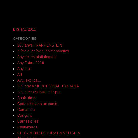
DIGITAL 2011
CATEGORIES
200 anys FRANKENSTEIN
Alícia al país de les meravelles
Any de les biblioteques
Any Fabra 2018
Any Llull
Art
Avui explica…
Biblioteca MERCÈ VIDAL JORDANA
Biblioteca Salvador Espriu
Booktubers
Cada setmana un conte
Camamilla
Cançons
Carnestoltes
Castanyada
CERTAMEN LECTURA EN VEU ALTA