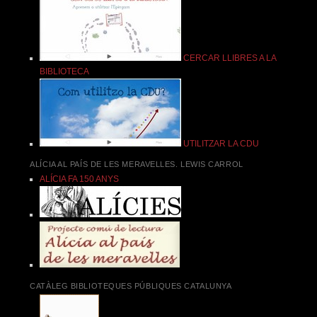
CERCAR LLIBRES A LA
BIBLIOTECA
UTILITZAR LA CDU
ALÍCIA AL PAÍS DE LES MERAVELLES. LEWIS CARROL
ALÍCIA FA 150 ANYS
CATÀLEG BIBLIOTEQUES PÚBLIQUES CATALUNYA