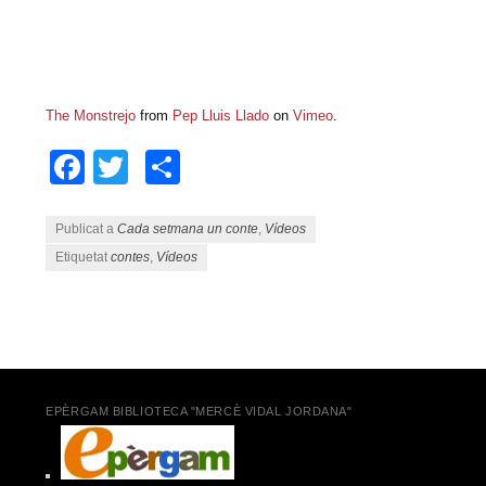
The Monstrejo
from
Pep Lluis Llado
on
Vimeo
.
Facebook
Twitter
Comparteix
Publicat a
Cada setmana un conte
,
Vídeos
Etiquetat
contes
,
Vídeos
Navegació pels articles
EPÈRGAM BIBLIOTECA "MERCÈ VIDAL JORDANA"