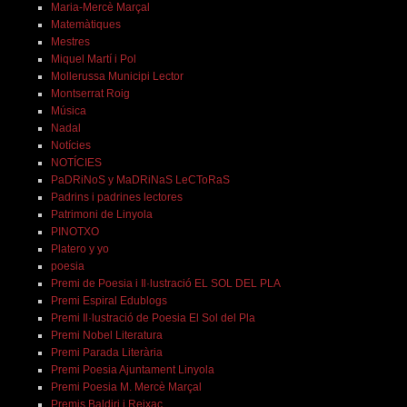
Maria-Mercè Marçal
Matemàtiques
Mestres
Miquel Martí i Pol
Mollerussa Municipi Lector
Montserrat Roig
Música
Nadal
Notícies
NOTÍCIES
PaDRiNoS y MaDRiNaS LeCToRaS
Padrins i padrines lectores
Patrimoni de Linyola
PINOTXO
Platero y yo
poesia
Premi de Poesia i Il·lustració EL SOL DEL PLA
Premi Espiral Edublogs
Premi Il·lustració de Poesia El Sol del Pla
Premi Nobel Literatura
Premi Parada Literària
Premi Poesia Ajuntament Linyola
Premi Poesia M. Mercè Marçal
Premis Baldiri i Reixac