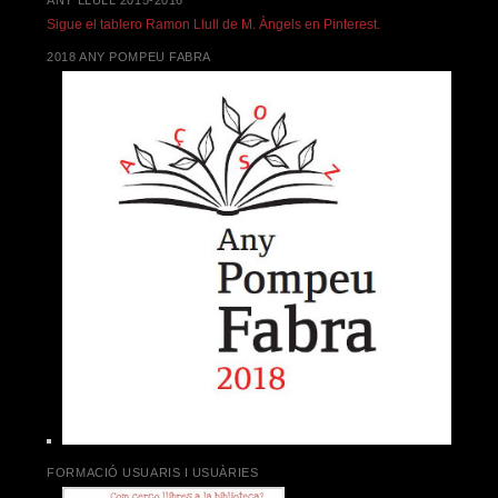
ANY LLULL 2015-2016
Sigue el tablero Ramon Llull de M. Àngels en Pinterest.
2018 ANY POMPEU FABRA
FORMACIÓ USUARIS I USUÀRIES