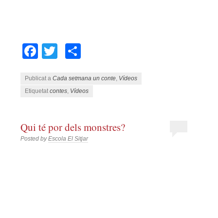
Facebook
Twitter
Comparteix
Publicat a
Cada setmana un conte
,
Vídeos
Etiquetat
contes
,
Vídeos
Qui té por dels monstres?
Posted by
Escola El Sitjar