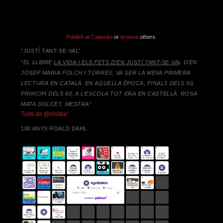
Publish at Calaméo
or
browse
others.
“JUSTÍ TANT-SE-VAL”
“EL LLIBRE
LA VIDA I ELS FETS D’EN JUSTÍ TANT-SE-VA
L D’EN
JOSEP MARIA FOLCH I TORRES,
VA SER LA MEVA PRIMERA
LECTURA EN CATALÀ. EN AQUELLA ÈPOCA, FINALS DELS 50,
PRINCIPI DELS 60, A L’ESCOLA TOT ERA EN CASTELLÀ. ROSA
MATA DOLCET, MESTRA”
Tuits de @elsitjar
100 ANYS ROALD DAHL