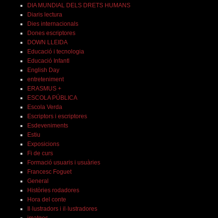
DIA MUNDIAL DELS DRETS HUMANS
Diaris lectura
Dies internacionals
Dones escriptores
DOWN LLEIDA
Educació i tecnologia
Educació Infantl
English Day
entreteniment
ERASMUS +
ESCOLA PÚBLICA
Escola Verda
Escriptors i escriptores
Esdeveniments
Estiu
Exposicions
Fi de curs
Formació usuaris i usuàries
Francesc Foguet
General
Històries rodadores
Hora del conte
Il·lustradors i il·lustradores
imatges