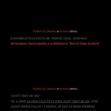
Publish at Calaméo
or
browse
others.
GUIA BIBLIOTECA ESCOLAR “MERCÈ VIDAL JORDANA”
Benvinguts i benvingudes a la Biblioteca "Mercè Vidal Jordana"
Publish at Calaméo
or
browse
others.
“JUSTÍ TANT-SE-VAL”
“EL LLIBRE
LA VIDA I ELS FETS D’EN JUSTÍ TANT-SE-VA
L D’EN
JOSEP MARIA FOLCH I TORRES,
VA SER LA MEVA PRIMERA