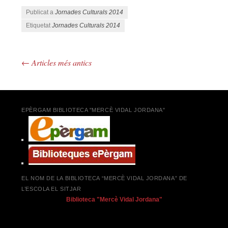
Publicat a
Jornades Culturals 2014
Etiquetat
Jornades Culturals 2014
←
Articles més antics
Navegació pels articles
EPÈRGAM BIBLIOTECA "MERCÈ VIDAL JORDANA"
EL NOM DE LA BIBLIOTECA “MERCÈ VIDAL JORDANA” DE
L’ESCOLA EL SITJAR
Biblioteca "Mercè Vidal Jordana"