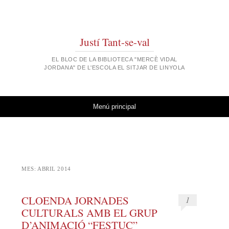
Justí Tant-se-val
EL BLOC DE LA BIBLIOTECA "MERCÈ VIDAL
JORDANA" DE L'ESCOLA EL SITJAR DE LINYOLA
Vés al contingut
Menú principal
MES:
ABRIL 2014
CLOENDA JORNADES
1
CULTURALS AMB EL GRUP
D’ANIMACIÓ “FESTUC”