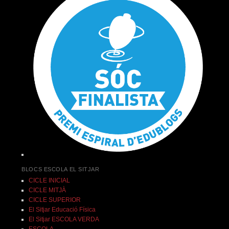
BLOCS ESCOLA EL SITJAR
CICLE INICIAL
CICLE MITJÀ
CICLE SUPERIOR
El Sitjar Educació Física
El Sitjar ESCOLA VERDA
ESCOLA