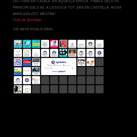
LECTURA EN CATALÀ. EN AQUELLA ÈPOCA, FINALS DELS 50,
PRINCIPI DELS 60, A L’ESCOLA TOT ERA EN CASTELLÀ. ROSA
MATA DOLCET, MESTRA”
Tuits de @elsitjar
100 ANYS ROALD DAHL