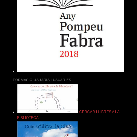
FORMACIÓ USUARIS I USUÀRIES
CERCAR LLIBRES A LA
BIBLIOTECA