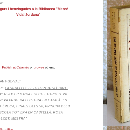
A”
guts i benvingudes a la Biblioteca "Mercè
Vidal Jordana"
Publish at Calaméo
or
browse
others.
TANT-SE-VAL”
BRE
LA VIDA I ELS FETS D’EN JUSTÍ TANT-
D’EN JOSEP MARIA FOLCH I TORRES,
VA
MEVA PRIMERA LECTURA EN CATALÀ. EN
 ÈPOCA, FINALS DELS 50, PRINCIPI DELS
’ESCOLA TOT ERA EN CASTELLÀ. ROSA
OLCET, MESTRA”
@elsitjar