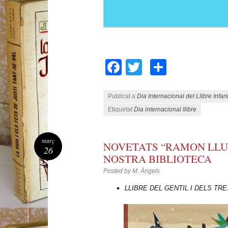
Facebook
Twitter
Compart
Publicat a
Dia Internacional del Llibre Infant
Etiquetat
Dia internacional llibre
març
NOVETATS “RAMON LLU
26
NOSTRA BIBLIOTECA
Posted by
M. Àngels
LLIBRE DEL GENTIL I DELS TRE