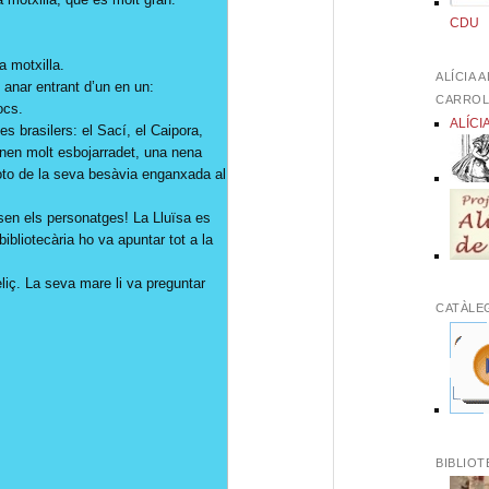
CDU
a motxilla.
ALÍCIA 
 anar entrant d’un en un:
CARRO
ocs.
ALÍCI
s brasilers: el Sací, el Caipora,
 nen molt esbojarradet, una nena
oto de la seva besàvia enganxada al
en els personatges! La Lluïsa es
bibliotecària ho va apuntar tot a la
eliç. La seva mare li va preguntar
CATÀLE
BIBLIOT