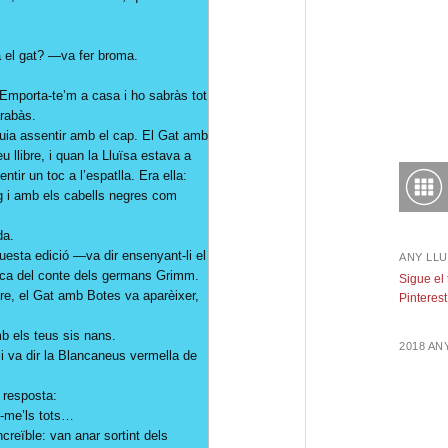
 el gat? —va fer broma.
! Emporta-te’m a casa i ho sabràs tot
arabàs.
uia assentir amb el cap. El Gat amb
 llibre, i quan la Lluïsa estava a
entir un toc a l’espatlla. Era ella:
g i amb els cabells negres com
da.
esta edició —va dir ensenyant-li el
ANY LLU
tica del conte dels germans Grimm.
Sigue el
bre, el Gat amb Botes va aparèixer,
Pinterest
mb els teus sis nans.
2018 A
li va dir la Blancaneus vermella de
 resposta:
-me’ls tots…
creïble: van anar sortint dels