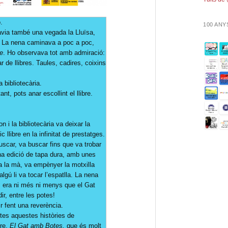
.
100 ANY
havia també una vegada la Lluïsa,
p. La nena caminava a poc a poc,
e
. Ho observava tot amb admiració:
 de llibres. Taules, cadires, coixins
 bibliotecària.
nt, pots anar escollint el llibre.
n i la bibliotecària va deixar la
c llibre en la infinitat de prestatges.
buscar, va buscar fins que va trobar
na edició de tapa dura, amb unes
 a la mà, va empènyer la motxilla
algú li va tocar l’espatlla. La nena
ai: era ni més ni menys que el Gat
ir, entre les potes!
r fent una reverència.
tes aquestes històries de
bre,
El Gat amb Botes,
que és molt