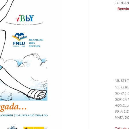
JORDAN
Benvin
“JUSTÍ 
“EL LLI
SE-VA
L 
SER LA 
AQUELLA
60, A L
MATA D
Tuits de 