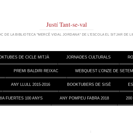
Justí Tant-se-val
OC DE LA BIBLIOTECA "MERCÈ VIDAL JORDANA" DE L'ESCOLA EL SITJAR DE L
OKTUBES DE CICLE MITJÀ
JORNADES CULTURALS
RO
PREMI BALDIRI REIXAC
WEBQUEST L’ONZE DE SETE
ANY LLULL 2015-2016
BOOKTUBERS DE SISÈ
ES
IA FUERTES 100 ANYS
ANY POMPEU FABRA 2018
200