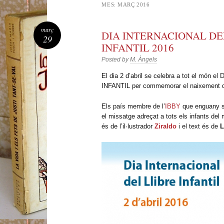
MES:
MARÇ 2016
març
DIA INTERNACIONAL DE
29
INFANTIL 2016
Posted by
M. Àngels
El dia 2 d’abril se celebra a tot el mó
INFANTIL per commemorar el naixement
Els país membre de l’
IBBY
que enguany s’h
el missatge adreçat a tots els infants del 
és de l’il·lustrador
Ziraldo
i el text és de
L