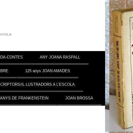
INYOLA
DA-CONTES
ANY JOANA RASPALL
MBRE
125 anys JOAN AMADES
CRIPTORS/IL·LUSTRADORS A L’ESCOLA
 ANYS DE FRANKENSTEIN
JOAN BROSSA