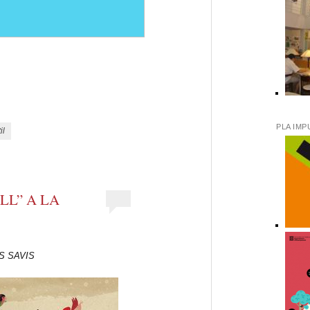
eix
PLA IMP
il
LL” A LA
S SAVIS