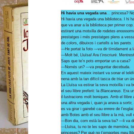
Hi havia una vegada una
… princesa? No
Hi havia una vegada una biblioteca. I hi 
que va anar a la biblioteca per primer co
estirant una motxilla de rodetes
enoooorm
prestatges i més prestatges plens a vessar
de colors, dibuixos i cartells a les parets.
—He portat la foto —va dir tímidament a la
—Molt bé, Lluïsa! Ara t’inscriuré. Mentresta
Saps que te’n pots emportar un a casa?
—Només un? —va preguntar decebuda.
En aquest mateix instant va sonar el telèfo
nena amb la tan difícil tasca de triar un úni
La Lluïsa va estirar la seva motxilla i va 
el seu llibre preferit: la
Blancaneus
. Era u
il·lustracions molt boniques. Amb el llibre
una altra vegada i, quan ja anava a sortir, 
es va girar i gairebé cau enrere de l’esgl
amb Botes amb el seu llibre a la mà, vull d
—Bon dia, com està la seva tia? —li va di
—Lluïsa, tu no te les saps de memòria, to
princeses? Per què no t’emportes meu lli