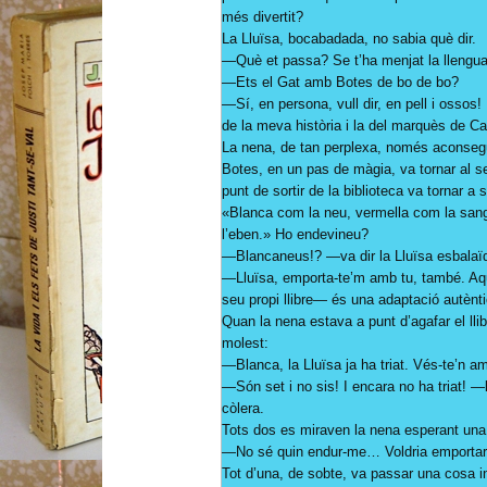
més divertit?
La Lluïsa, bocabadada, no sabia què dir.
—Què et passa? Se t’ha menjat la llengua
—Ets el Gat amb Botes de bo de bo?
—Sí, en persona, vull dir, en pell i ossos
de la meva història i la del marquès de C
La nena, de tan perplexa, només aconseg
Botes, en un pas de màgia, va tornar al seu
punt de sortir de la biblioteca va tornar a s
«Blanca com la neu, vermella com la san
l’eben.» Ho endevineu?
—Blancaneus!? —va dir la Lluïsa esbalaï
—Lluïsa, emporta-te’m amb tu, també. Aqu
seu propi llibre— és una adaptació autèn
Quan la nena estava a punt d’agafar el lli
molest:
—Blanca, la Lluïsa ja ha triat. Vés-te’n a
—Són set i no sis! I encara no ha triat! —
còlera.
Tots dos es miraven la nena esperant una
—No sé quin endur-me… Voldria emportar
Tot d’una, de sobte, va passar una cosa in