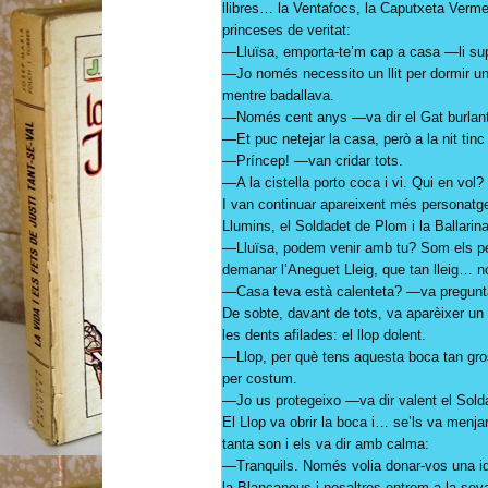
llibres… la Ventafocs, la Caputxeta Verm
princeses de veritat:
—Lluïsa, emporta-te’m cap a casa —li sup
—Jo només necessito un llit per dormir u
mentre badallava.
—Només cent anys —va dir el Gat burlant
—Et puc netejar la casa, però a la nit tinc
—Príncep! —van cridar tots.
—A la cistella porto coca i vi. Qui en vol?
I van continuar apareixent més personatge
Llumins, el Soldadet de Plom i la Ballarina
—Lluïsa, podem venir amb tu? Som els 
demanar l’Aneguet Lleig, que tan lleig… n
—Casa teva està calenteta? —va pregunta
De sobte, davant de tots, va aparèixer un 
les dents afilades: el llop dolent.
—Llop, per què tens aquesta boca tan gro
per costum.
—Jo us protegeixo —va dir valent el Sold
El Llop va obrir la boca i… se’ls va menj
tanta son i els va dir amb calma:
—Tranquils. Només volia donar-vos una ide
la Blancaneus i nosaltres entrem a la seva