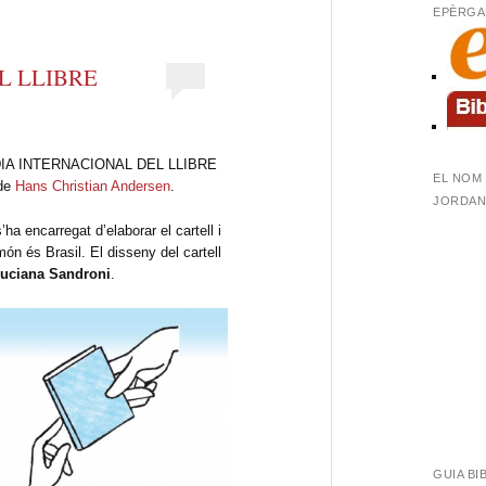
EPÈRGA
L LLIBRE
n el DIA INTERNACIONAL DEL LLIBRE
EL NOM 
 de
Hans Christian Andersen
.
JORDANA
a encarregat d’elaborar el cartell i
món és Brasil. El disseny del cartell
uciana Sandroni
.
GUIA BI