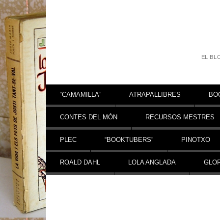
EL BL
Vés al contingut
“CAMAMILLA”
ATRAPALLIBRES
BO
CONTES DEL MÓN
RECURSOS MESTRES
PLEC
“BOOKTUBERS”
PINOTXO
ROALD DAHL
LOLA ANGLADA
GLOR