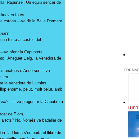
ella, Rapunzel. Un equip sencer de
licaven totes.
na estona —va dir la Bella Dorment
-se’n.
 una festa al castell del…
 —va oferir la Caputxeta.
s: l’Aneguet Lleig, la Venedora de
.
FORMAC
personatges d’Andersen —va
o era.
r la Venedora de Llumins.
llop enorme, pelut, molt pelut, amb
ssa? —li va preguntar la Caputxeta
LLIBR
adet de Plom.
ar a tots? No. Només va badallar de
a: la Lluïsa s’emporta el llibre de
 motxilla, que és molt gran.