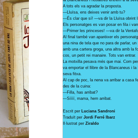
A tots els va agradar la proposta.
—Lluïsa, ens deixes venir amb tu?
—És clar que sí! —va dir la Lluïsa obrint l
Els personatges es van posar en fila i van
—Primer les princeses! —va dir la Ventaf
Al final també van aparèixer els personatge
una nina de tela que no para de parlar, un
amb una cartera groga, una altra amb la f
cos, un petit rei manaire. Tots van entrar.
La motxilla pesava més que mai. Com pes
va emportar el llibre de la Blancaneus i la 
seva fitxa.
Al cap de poc, la nena va arribar a casa f
des de la cuina:
—Filla, has arribat?
—Síííí, mama, hem arribat.
Escrit per
Luciana Sandroni
Traduït per
Jordi Ferré Ibarz
Il·lustrat per
Ziraldo