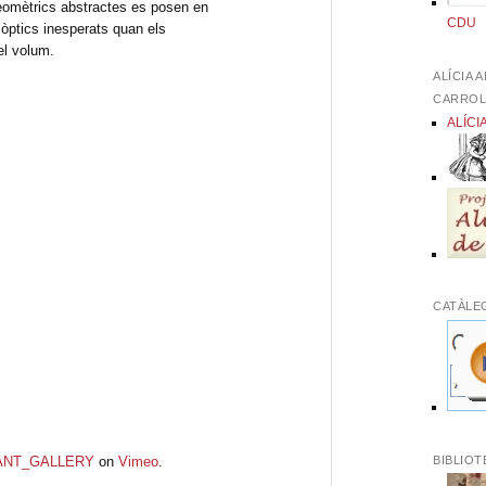
omètrics abstractes es posen en
CDU
 òptics inesperats quan els
el volum.
ALÍCIA 
CARRO
ALÍCI
CATÀLE
BIBLIOT
ANT_GALLERY
on
Vimeo
.