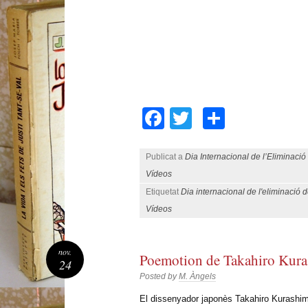
Facebook
Twitter
Compart
Publicat a
Dia Internacional de l’Eliminació
Vídeos
Etiquetat
Dia internacional de l'eliminació 
Vídeos
nov.
Poemotion de Takahiro Kur
24
Posted by
M. Àngels
El dissenyador japonès Takahiro Kurashima 