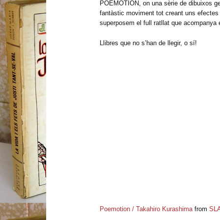
POEMOTION, on una sèrie de dibuixos ge
fantàstic moviment tot creant uns efectes
superposem el full ratllat que acompanya 
Llibres que no s’han de llegir, o sí!
Poemotion / Takahiro Kurashima
from
SL