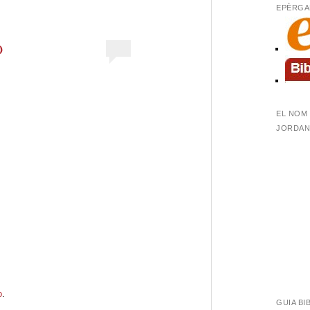
EPÈRGA
O
EL NOM 
JORDANA
o
.
GUIA BI