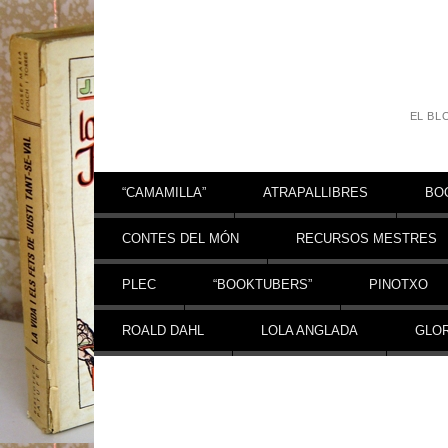
EL BL
Vés al contingut
“CAMAMILLA”
ATRAPALLIBRES
BO
CONTES DEL MÓN
RECURSOS MESTRES
PLEC
“BOOKTUBERS”
PINOTXO
ROALD DAHL
LOLA ANGLADA
GLOR