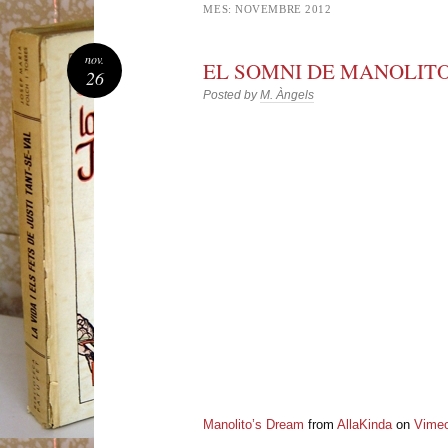
MES:
NOVEMBRE 2012
nov.
EL SOMNI DE MANOLIT
26
Posted by
M. Àngels
Manolito’s Dream
from
AllaKinda
on
Vime