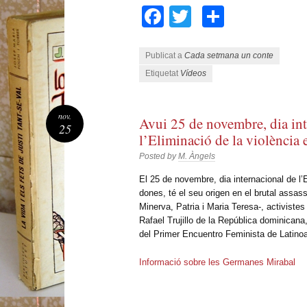
Facebook
Twitter
Compart
Publicat a
Cada setmana un conte
Etiquetat
Vídeos
nov.
Avui 25 de novembre, dia int
25
l’Eliminació de la violència 
Posted by
M. Àngels
El 25 de novembre, dia internacional de l’
dones, té el seu origen en el brutal assas
Minerva, Patria i Maria Teresa-, activistes 
Rafael Trujillo de la República dominica
del Primer Encuentro Feminista de Latino
Informació sobre les Germanes Mirabal