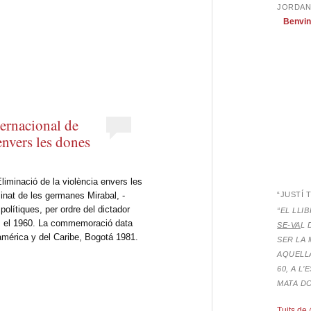
JORDAN
eix
Benvin
ernacional de
envers les dones
Eliminació de la violència envers les
sinat de les germanes Mirabal, -
“JUSTÍ 
polítiques, per ordre del dictador
“EL LLI
na, el 1960. La commemoració data
SE-VA
L 
américa y del Caribe, Bogotá 1981.
SER LA 
AQUELLA
60, A L
MATA D
Tuits de 