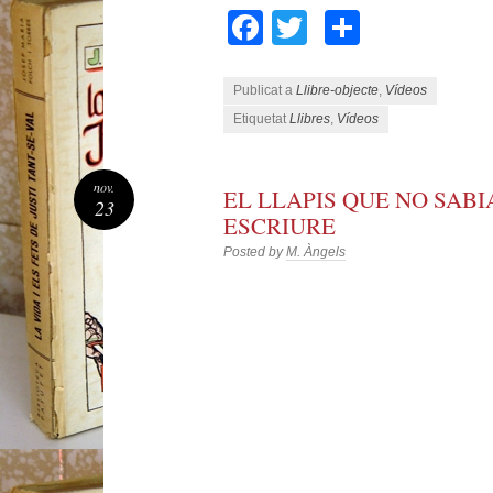
Facebook
Twitter
Compart
Publicat a
Llibre-objecte
,
Vídeos
Etiquetat
Llibres
,
Vídeos
nov.
EL LLAPIS QUE NO SAB
23
ESCRIURE
Posted by
M. Àngels