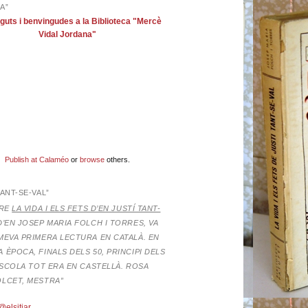
A”
guts i benvingudes a la Biblioteca "Mercè
Vidal Jordana"
Publish at Calaméo
or
browse
others.
TANT-SE-VAL”
BRE
LA VIDA I ELS FETS D’EN JUSTÍ TANT-
D’EN JOSEP MARIA FOLCH I TORRES,
VA
MEVA PRIMERA LECTURA EN CATALÀ. EN
 ÈPOCA, FINALS DELS 50, PRINCIPI DELS
’ESCOLA TOT ERA EN CASTELLÀ. ROSA
OLCET, MESTRA”
@elsitjar