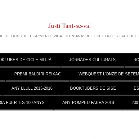
Justí Tant-se-val
OC DE LA BIBLIOTECA "MERCÈ VIDAL JORDANA" DE L'ESCOLA EL SITJAR DE L
OKTUBES DE CICLE MITJÀ
JORNADES CULTURALS
RO
PREMI BALDIRI REIXAC
WEBQUEST L’ONZE DE SETE
ANY LLULL 2015-2016
BOOKTUBERS DE SISÈ
ES
IA FUERTES 100 ANYS
ANY POMPEU FABRA 2018
200