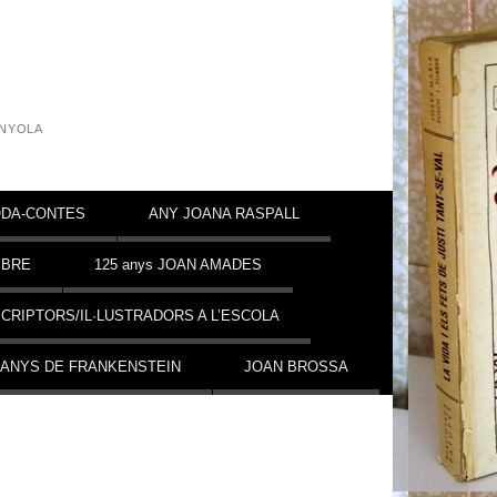
INYOLA
DA-CONTES
ANY JOANA RASPALL
MBRE
125 anys JOAN AMADES
CRIPTORS/IL·LUSTRADORS A L’ESCOLA
 ANYS DE FRANKENSTEIN
JOAN BROSSA