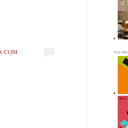
eix
IA COM
PLA IMP