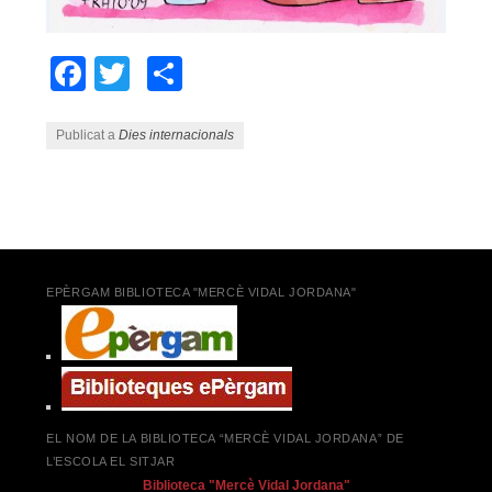
Facebook
Twitter
Comparteix
Publicat a
Dies internacionals
Navegació pels articles
EPÈRGAM BIBLIOTECA "MERCÈ VIDAL JORDANA"
EL NOM DE LA BIBLIOTECA “MERCÈ VIDAL JORDANA” DE
L’ESCOLA EL SITJAR
Biblioteca "Mercè Vidal Jordana"