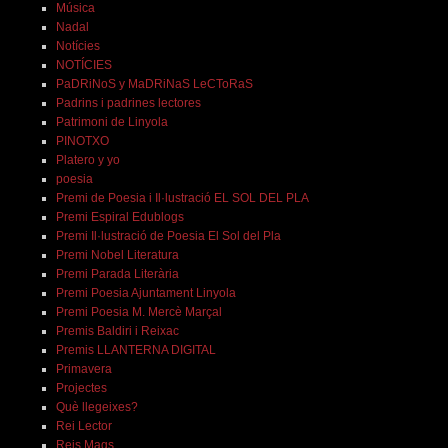
Música
Nadal
Notícies
NOTÍCIES
PaDRiNoS y MaDRiNaS LeCToRaS
Padrins i padrines lectores
Patrimoni de Linyola
PINOTXO
Platero y yo
poesia
Premi de Poesia i Il·lustració EL SOL DEL PLA
Premi Espiral Edublogs
Premi Il·lustració de Poesia El Sol del Pla
Premi Nobel Literatura
Premi Parada Literària
Premi Poesia Ajuntament Linyola
Premi Poesia M. Mercè Marçal
Premis Baldiri i Reixac
Premis LLANTERNA DIGITAL
Primavera
Projectes
Què llegeixes?
Rei Lector
Reis Mags