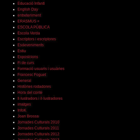
Educació Infantl
English Day
entreteniment
ERASMUS +
ESCOLA PÚBLICA
Escola Verda
Escriptors i escriptores
Esdeveniments
Estiu
Exposicions
Fi de curs
Formació usuaris i usuàries
Francesc Foguet
General
Històries rodadores
Hora del conte
Il·lustradors i il·lustradores
imatges
InfoK
Joan Brossa
Jornades Culturals 2010
Jornades Culturals 2011
Jornades Culturals 2012