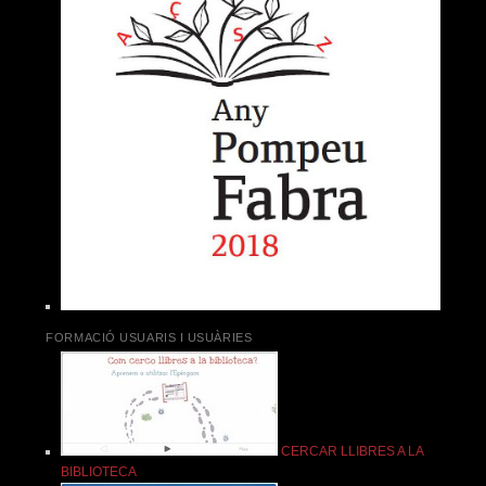
FORMACIÓ USUARIS I USUÀRIES
CERCAR LLIBRES A LA
BIBLIOTECA