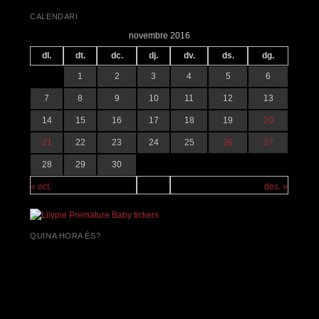
CALENDARI
novembre 2016
dl.
dt.
dc.
dj.
dv.
ds.
dg.
1
2
3
4
5
6
7
8
9
10
11
12
13
14
15
16
17
18
19
20
21
22
23
24
25
26
27
28
29
30
« oct.
des. »
QUINA HORA ÉS?