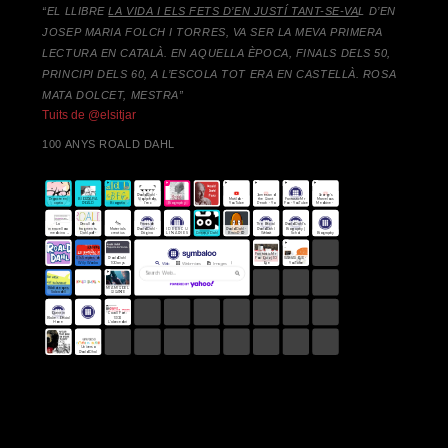
“EL LLIBRE
LA VIDA I ELS FETS D’EN JUSTÍ TANT-SE-VA
L D’EN
JOSEP MARIA FOLCH I TORRES,
VA SER LA MEVA PRIMERA
LECTURA EN CATALÀ. EN AQUELLA ÈPOCA, FINALS DELS 50,
PRINCIPI DELS 60, A L’ESCOLA TOT ERA EN CASTELLÀ. ROSA
MATA DOLCET, MESTRA”
Tuits de @elsitjar
100 ANYS ROALD DAHL