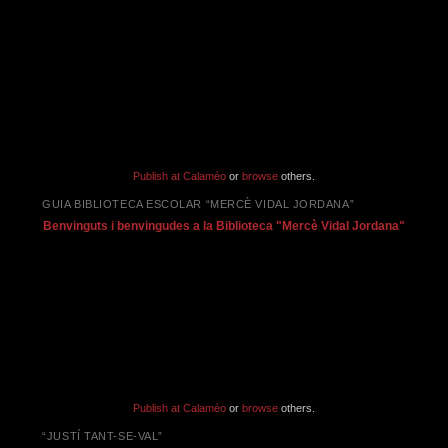
Publish at Calaméo
or
browse
others.
GUIA BIBLIOTECA ESCOLAR “MERCÈ VIDAL JORDANA”
Benvinguts i benvingudes a la Biblioteca "Mercè Vidal Jordana"
Publish at Calaméo
or
browse
others.
“JUSTÍ TANT-SE-VAL”