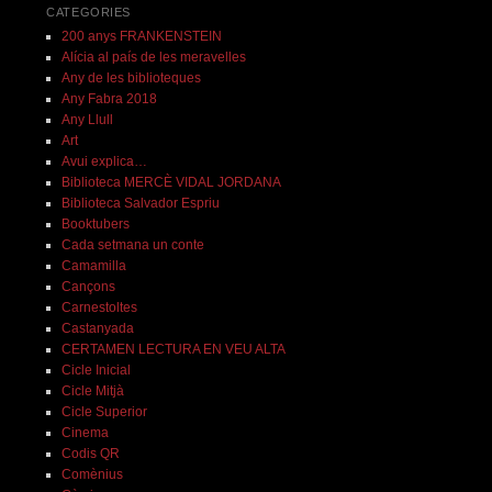
CATEGORIES
200 anys FRANKENSTEIN
Alícia al país de les meravelles
Any de les biblioteques
Any Fabra 2018
Any Llull
Art
Avui explica…
Biblioteca MERCÈ VIDAL JORDANA
Biblioteca Salvador Espriu
Booktubers
Cada setmana un conte
Camamilla
Cançons
Carnestoltes
Castanyada
CERTAMEN LECTURA EN VEU ALTA
Cicle Inicial
Cicle Mitjà
Cicle Superior
Cinema
Codis QR
Comènius