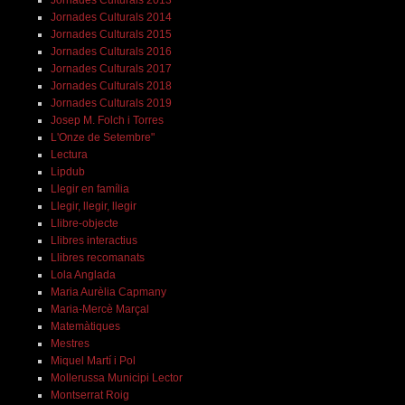
Jornades Culturals 2013
Jornades Culturals 2014
Jornades Culturals 2015
Jornades Culturals 2016
Jornades Culturals 2017
Jornades Culturals 2018
Jornades Culturals 2019
Josep M. Folch i Torres
L'Onze de Setembre"
Lectura
Lipdub
Llegir en família
Llegir, llegir, llegir
Llibre-objecte
Llibres interactius
Llibres recomanats
Lola Anglada
Maria Aurèlia Capmany
Maria-Mercè Marçal
Matemàtiques
Mestres
Miquel Martí i Pol
Mollerussa Municipi Lector
Montserrat Roig