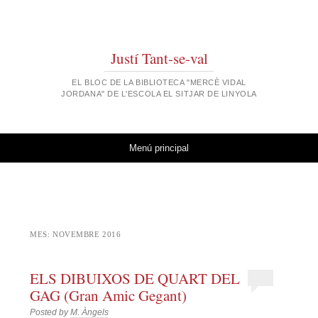
Justí Tant-se-val
EL BLOC DE LA BIBLIOTECA "MERCÈ VIDAL
JORDANA" DE L'ESCOLA EL SITJAR DE LINYOLA
Vés al contingut
Menú principal
MES:
NOVEMBRE 2016
ELS DIBUIXOS DE QUART DEL
GAG (Gran Amic Gegant)
Posted by
M. Àngels