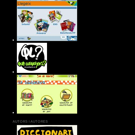
AUTORS I AUTORES