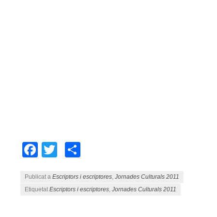
Facebook
Twitter
Comparteix
Publicat a
Escriptors i escriptores
,
Jornades Culturals 2011
Etiquetat
Escriptors i escriptores
,
Jornades Culturals 2011