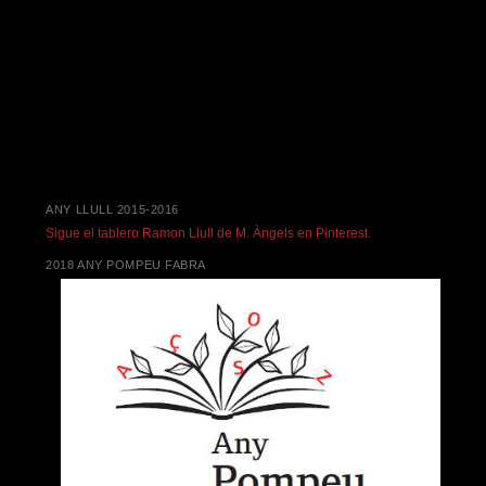
ANY LLULL 2015-2016
Sigue el tablero Ramon Llull de M. Àngels en Pinterest.
2018 ANY POMPEU FABRA