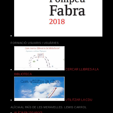
FORMACIÓ USUARIS I USUÀRIES
CERCAR LLIBRES A LA
BIBLIOTECA
UTILITZAR LA CDU
ALÍCIA AL PAÍS DE LES MERAVELLES. LEWIS CARROL
ALÍCIA FA 150 ANYS