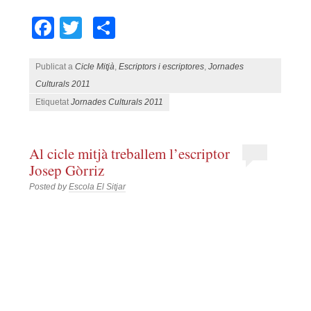
Facebook
Twitter
Comparteix
Publicat a
Cicle Mitjà
,
Escriptors i escriptores
,
Jornades
Culturals 2011
Etiquetat
Jornades Culturals 2011
Al cicle mitjà treballem l’escriptor
Josep Gòrriz
Posted by
Escola El Sitjar