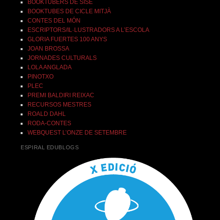
BOOKTUBERS DE SISÈ
BOOKTUBES DE CICLE MITJÀ
CONTES DEL MÓN
ESCRIPTORS/IL·LUSTRADORS A L’ESCOLA
GLORIA FUERTES 100 ANYS
JOAN BROSSA
JORNADES CULTURALS
LOLA ANGLADA
PINOTXO
PLEC
PREMI BALDIRI REIXAC
RECURSOS MESTRES
ROALD DAHL
RODA-CONTES
WEBQUEST L’ONZE DE SETEMBRE
ESPIRAL EDUBLOGS