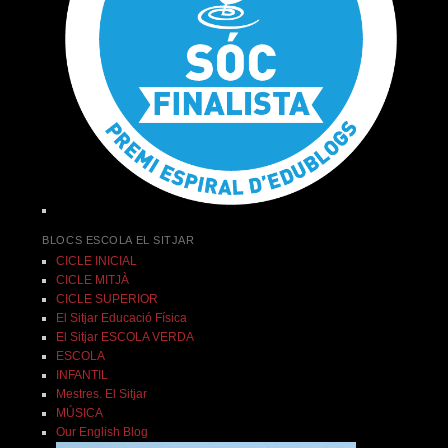
BLOCS ESCOLA EL SITJAR
CICLE INICIAL
CICLE MITJÀ
CICLE SUPERIOR
El Sitjar Educació Física
El Sitjar ESCOLA VERDA
ESCOLA
INFANTIL
Mestres. El Sitjar
MÚSICA
Our English Blog