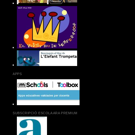
APPS
SUBSCRIPCIÓ ESCOLA ARA PREMIUM