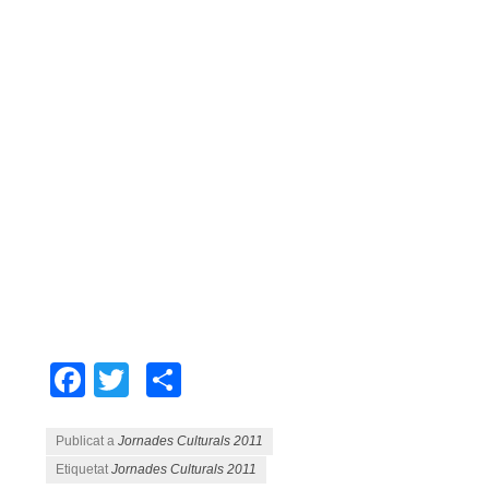
Facebook
Twitter
Comparteix
Publicat a
Jornades Culturals 2011
Etiquetat
Jornades Culturals 2011