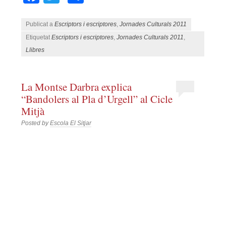
Publicat a
Escriptors i escriptores
,
Jornades Culturals 2011
Etiquetat
Escriptors i escriptores
,
Jornades Culturals 2011
,
Llibres
La Montse Darbra explica
“Bandolers al Pla d’Urgell” al Cicle
Mitjà
Posted by
Escola El Sitjar