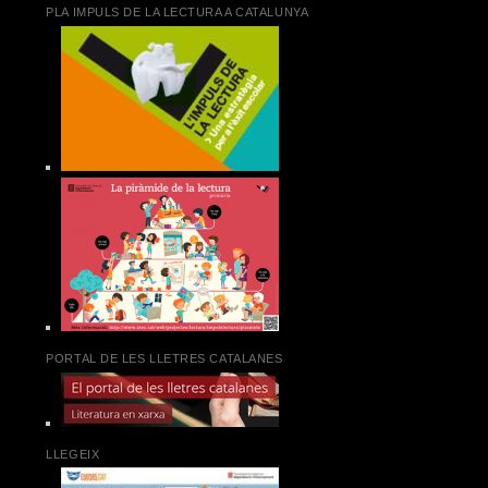
PLA IMPULS DE LA LECTURA A CATALUNYA
PORTAL DE LES LLETRES CATALANES
LLEGEIX