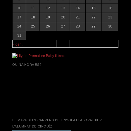
10
11
12
13
14
15
16
17
18
19
20
21
22
23
24
25
26
27
28
29
30
31
« gen.
QUINA HORA ÉS?
EL MAPA DELS CARRERS DE LINYOLA ELABORAT PER
L’ALUMNAT DE CINQUÈ)