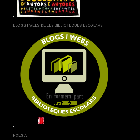
BLOGS I WEBS DE LES BIBLIOTEQUES ESCOLARS
POESIA