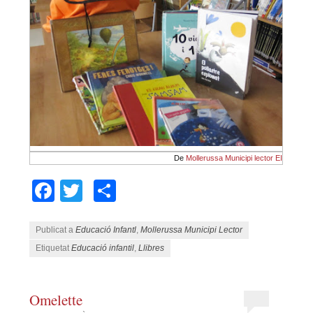
De
Mollerussa Municipi lector EI
Facebook
Twitter
Comparteix
Publicat a
Educació Infantl
,
Mollerussa Municipi Lector
Etiquetat
Educació infantil
,
Llibres
Omelette