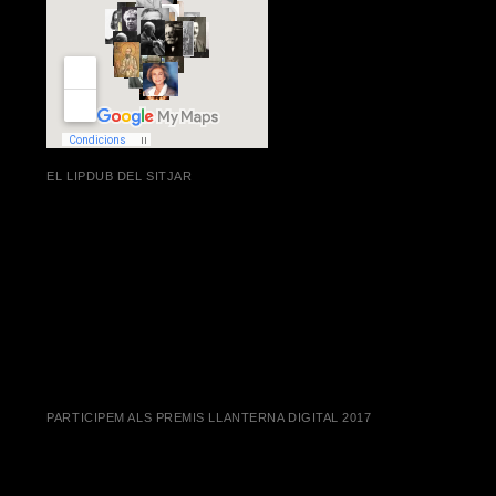
EL LIPDUB DEL SITJAR
PARTICIPEM ALS PREMIS LLANTERNA DIGITAL 2017