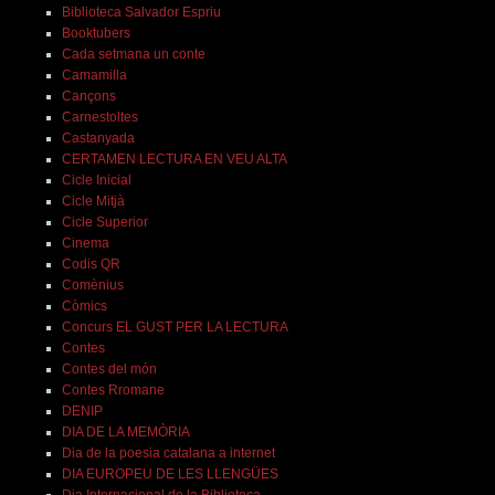
Biblioteca Salvador Espriu
Booktubers
Cada setmana un conte
Camamilla
Cançons
Carnestoltes
Castanyada
CERTAMEN LECTURA EN VEU ALTA
Cicle Inicial
Cicle Mitjà
Cicle Superior
Cinema
Codis QR
Comènius
Còmics
Concurs EL GUST PER LA LECTURA
Contes
Contes del món
Contes Rromane
DENIP
DIA DE LA MEMÒRIA
Dia de la poesia catalana a internet
DIA EUROPEU DE LES LLENGÜES