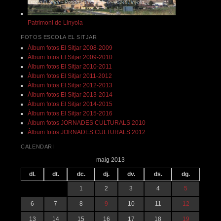
Patrimoni de Linyola
FOTOS ESCOLA EL SITJAR
Àlbum fotos El Sitjar 2008-2009
Àlbum fotos El Sitjar 2009-2010
Àlbum fotos El Sitjar 2010-2011
Àlbum fotos El Sitjar 2011-2012
Àlbum fotos El Sitjar 2012-2013
Àlbum fotos El Sitjar 2013-2014
Àlbum fotos El Sitjar 2014-2015
Àlbum fotos El Sitjar 2015-2016
Àlbum fotos JORNADES CULTURALS 2010
Àlbum fotos JORNADES CULTURALS 2012
CALENDARI
maig 2013
dl.
dt.
dc.
dj.
dv.
ds.
dg.
1
2
3
4
5
6
7
8
9
10
11
12
13
14
15
16
17
18
19