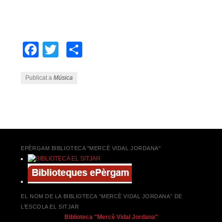
Facebook
Twitter
Comparteix
Publicat a
Música
Navegació pels articles
EPÈRGAM BIBLIOTECA "MERCÈ VIDAL JORDANA"
EL NOM DE LA BIBLIOTECA “MERCÈ VIDAL JORDANA” DE
L’ESCOLA EL SITJAR
Biblioteca "Mercè Vidal Jordana"