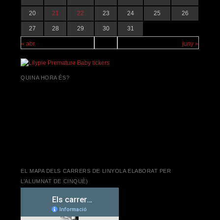
20
21
22
23
24
25
26
27
28
29
30
31
« abr.
juny »
QUINA HORA ÉS?
EL MAPA DELS CARRERS DE LINYOLA ELABORAT PER
L’ALUMNAT DE CINQUÈ)