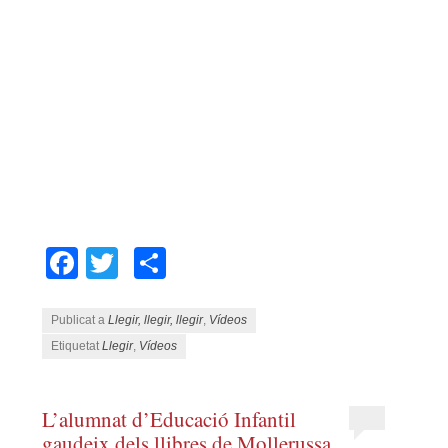
Facebook
Twitter
Comparteix
Publicat a
Llegir, llegir, llegir
,
Vídeos
Etiquetat
Llegir
,
Vídeos
L’alumnat d’Educació Infantil
gaudeix dels llibres de Mollerussa