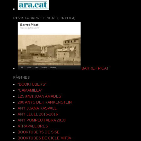
REVISTA BARRET PICAT (LINYOLA)
BARRET PICAT
PÀGINES
“BOOKTUBERS”
“CAMAMILLA”
125 anys JOAN AMADES
200 ANYS DE FRANKENSTEIN
ANY JOANA RASPALL
ANY LLULL 2015-2016
ANY POMPEU FABRA 2018
ATRAPALLIBRES
BOOKTUBERS DE SISÈ
BOOKTUBES DE CICLE MITJÀ