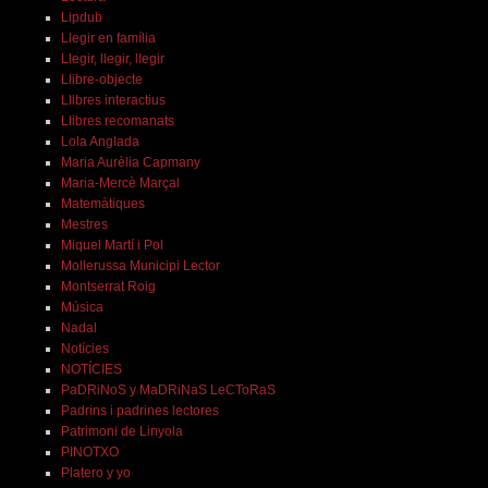
Lipdub
Llegir en família
Llegir, llegir, llegir
Llibre-objecte
Llibres interactius
Llibres recomanats
Lola Anglada
Maria Aurèlia Capmany
Maria-Mercè Marçal
Matemàtiques
Mestres
Miquel Martí i Pol
Mollerussa Municipi Lector
Montserrat Roig
Música
Nadal
Notícies
NOTÍCIES
PaDRiNoS y MaDRiNaS LeCToRaS
Padrins i padrines lectores
Patrimoni de Linyola
PINOTXO
Platero y yo