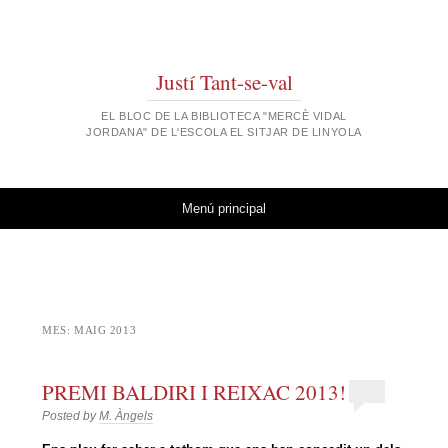
Justí Tant-se-val
EL BLOC DE LA BIBLIOTECA "MERCÈ VIDAL
JORDANA" DE L'ESCOLA EL SITJAR DE LINYOLA
Vés al contingut
Menú principal
MES:
MAIG 2013
PREMI BALDIRI I REIXAC 2013!
Posted by
M. Àngels