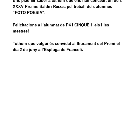
Ens plau fer saber a tothom que ens han concedit un dels
XXXV Premis Baldiri Reixac pel treball dels alumnes
“FOTO-POESIA”.
Felicitacions a l’alumnat de P4 i CINQUÈ i els i les
mestres!
Tothom que vulgui és convidat al lliurament del Premi el
dia 2 de juny a l’Espluga de Francolí.