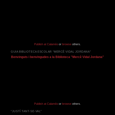
Publish at Calaméo
or
browse
others.
GUIA BIBLIOTECA ESCOLAR “MERCÈ VIDAL JORDANA”
Benvinguts i benvingudes a la Biblioteca "Mercè Vidal Jordana"
Publish at Calaméo
or
browse
others.
“JUSTÍ TANT-SE-VAL”