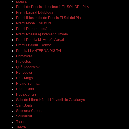
poesia
Premi de Poesia i Il·lustració EL SOL DEL PLA
Premi Espiral Edublogs
Premi Il·lustració de Poesia El Sol del Pla
Premi Nobel Literatura
Premi Parada Literària
Premi Poesia Ajuntament Linyola
Premi Poesia M. Mercè Marçal
Premis Baldiri i Reixac
Premis LLANTERNA DIGITAL
Primavera
Projectes
Què llegeixes?
Rei Lector
Reis Mags
Ricard Bonmatí
Roald Dahl
Roda-contes
Saló de Llibre Infantil i Juvenil de Catalunya
Sant Jordi
Setmana Cultural
Solidaritat
Tauletes
Teatre