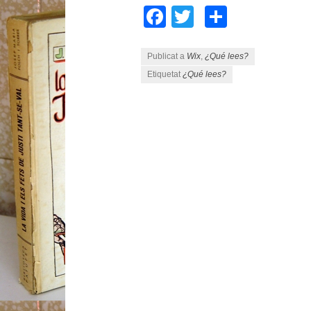
Facebook
Twitter
Compart
Publicat a
Wix
,
¿Qué lees?
Etiquetat
¿Qué lees?
Navegació pels articles