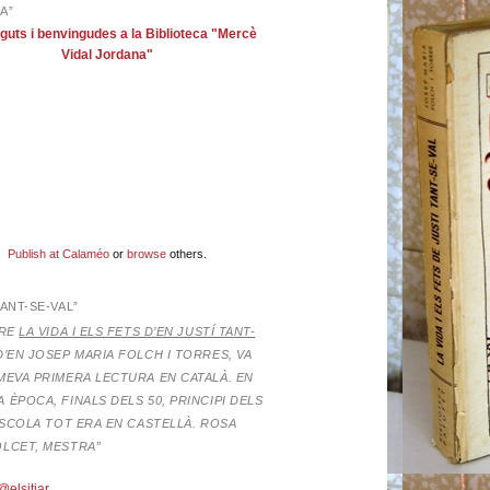
A”
guts i benvingudes a la Biblioteca "Mercè
Vidal Jordana"
Publish at Calaméo
or
browse
others.
TANT-SE-VAL”
BRE
LA VIDA I ELS FETS D’EN JUSTÍ TANT-
D’EN JOSEP MARIA FOLCH I TORRES,
VA
MEVA PRIMERA LECTURA EN CATALÀ. EN
 ÈPOCA, FINALS DELS 50, PRINCIPI DELS
’ESCOLA TOT ERA EN CASTELLÀ. ROSA
OLCET, MESTRA”
@elsitjar