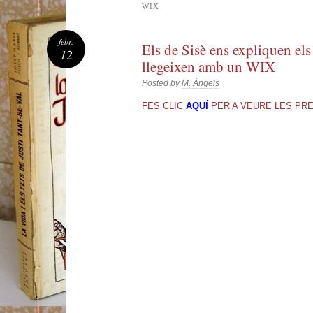
WIX
febr.
Els de Sisè ens expliquen els
12
llegeixen amb un WIX
Posted by
M. Àngels
FES CLIC
AQUÍ
PER A VEURE LES PRE