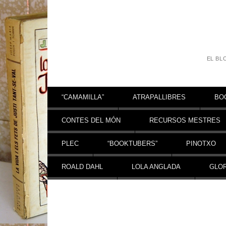
EL BL
Vés al contingut
“CAMAMILLA”
ATRAPALLIBRES
BO
CONTES DEL MÓN
RECURSOS MESTRES
PLEC
“BOOKTUBERS”
PINOTXO
ROALD DAHL
LOLA ANGLADA
GLOR