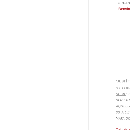
JORDAN
eix
Benvin
“JUSTÍ 
“EL LLI
SE-VA
L 
SER LA 
AQUELLA
60, A L
MATA D
Tuits de 