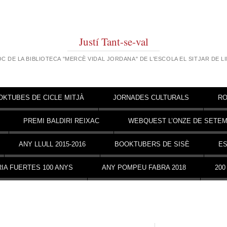
Justí Tant-se-val
OC DE LA BIBLIOTECA "MERCÈ VIDAL JORDANA" DE L'ESCOLA EL SITJAR DE L
OKTUBES DE CICLE MITJÀ
JORNADES CULTURALS
RO
PREMI BALDIRI REIXAC
WEBQUEST L’ONZE DE SETE
ANY LLULL 2015-2016
BOOKTUBERS DE SISÈ
ES
IA FUERTES 100 ANYS
ANY POMPEU FABRA 2018
200