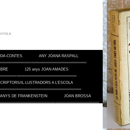
INYOLA
DA-CONTES
ANY JOANA RASPALL
MBRE
125 anys JOAN AMADES
CRIPTORS/IL·LUSTRADORS A L’ESCOLA
 ANYS DE FRANKENSTEIN
JOAN BROSSA