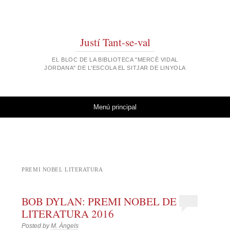
Justí Tant-se-val
EL BLOC DE LA BIBLIOTECA "MERCÈ VIDAL
JORDANA" DE L'ESCOLA EL SITJAR DE LINYOLA
Vés al contingut
Menú principal
PREMI NOBEL LITERATURA
BOB DYLAN: PREMI NOBEL DE
LITERATURA 2016
Posted by
M. Àngels