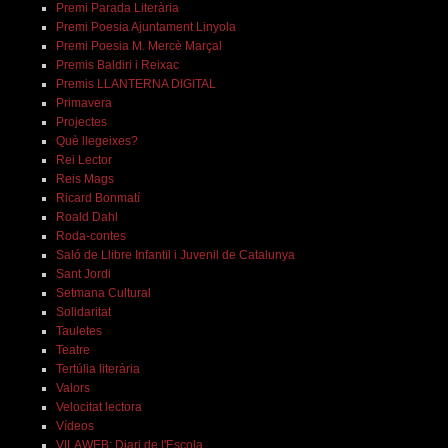
Premi Parada Literària
Premi Poesia Ajuntament Linyola
Premi Poesia M. Mercè Marçal
Premis Baldiri i Reixac
Premis LLANTERNA DIGITAL
Primavera
Projectes
Què llegeixes?
Rei Lector
Reis Mags
Ricard Bonmatí
Roald Dahl
Roda-contes
Saló de Llibre Infantil i Juvenil de Catalunya
Sant Jordi
Setmana Cultural
Solidaritat
Tauletes
Teatre
Tertúlia literària
Valors
Velocitat lectora
Vídeos
VILAWEB: Diari de l'Escola