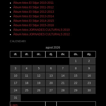
Àlbum fotos El Sitjar 2010-2011
Àlbum fotos El Sitjar 2011-2012
Àlbum fotos El Sitjar 2012-2013
Àlbum fotos El Sitjar 2013-2014
Àlbum fotos El Sitjar 2014-2015
Àlbum fotos El Sitjar 2015-2016
Àlbum fotos JORNADES CULTURALS 2010
Àlbum fotos JORNADES CULTURALS 2012
CALENDARI
agost 2026
dl.
dt.
dc.
dj.
dv.
ds.
dg.
1
2
3
4
5
6
7
8
9
10
11
12
13
14
15
16
17
18
19
20
21
22
23
24
25
26
27
28
29
30
31
« gen.