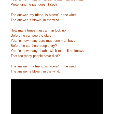
Pretending he just doesn’t see?
The answer, my friend, is blowin’ in the wind
The answer is blowin’ in the wind.
How many times must a man look up
Before he can see the sky?
Yes, ’n’ how many ears must one man have
Before he can hear people cry?
Yes, ’n’ how many deaths will it take till he knows
That too many people have died?
The answer, my friend, is blowin’ in the wind
The answer is blowin’ in the wind.