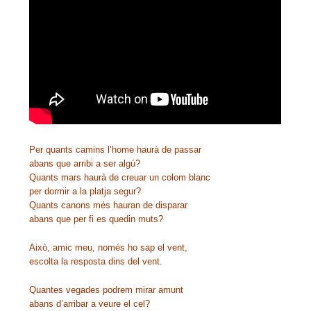
Per quants camins l’home haurà de passar
abans que arribi a ser algú?
Quants mars haurà de creuar un colom blanc
per dormir a la platja segur?
Quants canons més hauran de disparar
abans que per fi es quedin muts?
Això, amic meu, només ho sap el vent,
escolta la resposta dins del vent.
Quantes vegades podrem mirar amunt
abans d’arribar a veure el cel?