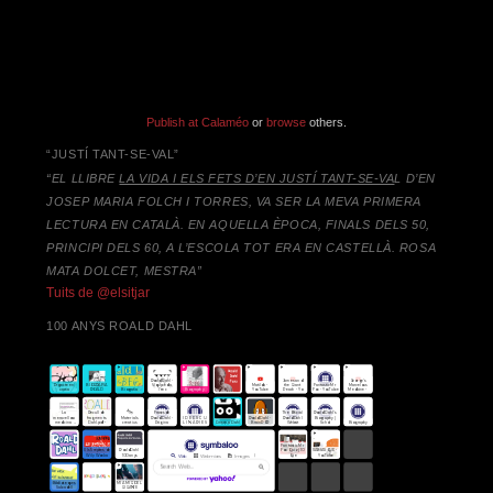
Publish at Calaméo
or
browse
others.
“JUSTÍ TANT-SE-VAL”
“EL LLIBRE
LA VIDA I ELS FETS D’EN JUSTÍ TANT-SE-VA
L D’EN
JOSEP MARIA FOLCH I TORRES,
VA SER LA MEVA PRIMERA
LECTURA EN CATALÀ. EN AQUELLA ÈPOCA, FINALS DELS 50,
PRINCIPI DELS 60, A L’ESCOLA TOT ERA EN CASTELLÀ. ROSA
MATA DOLCET, MESTRA”
Tuits de @elsitjar
100 ANYS ROALD DAHL