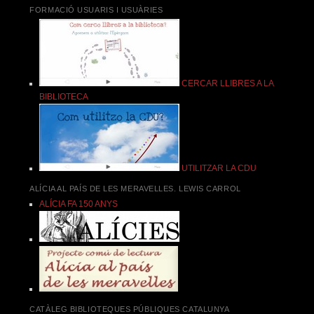
FORMACIÓ USUARIS I USUÀRIES
CERCAR LLIBRES A LA
BIBLIOTECA
UTILITZAR LA CDU
ALÍCIA AL PAÍS DE LES MERAVELLES. LEWIS CARROL
ALÍCIA FA 150 ANYS
CATÀLEG BIBLIOTEQUES PÚBLIQUES CATALUNYA