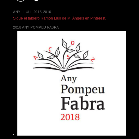
ANY LLULL 2015-2016
Sigue el tablero Ramon Llull de M. Àngels en Pinterest.
2018 ANY POMPEU FABRA