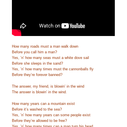
How many roads must a man walk down
Before you call him a man?
Yes, ’n’ how many seas must a white dove sail
Before she sleeps in the sand?
Yes, ’n’ how many times must the cannonballs fly
Before they’re forever banned?
The answer, my friend, is blowin’ in the wind
The answer is blowin’ in the wind.
How many years can a mountain exist
Before it’s washed to the sea?
Yes, ’n’ how many years can some people exist
Before they’re allowed to be free?
Yes, ’n’ how many times can a man turn his head