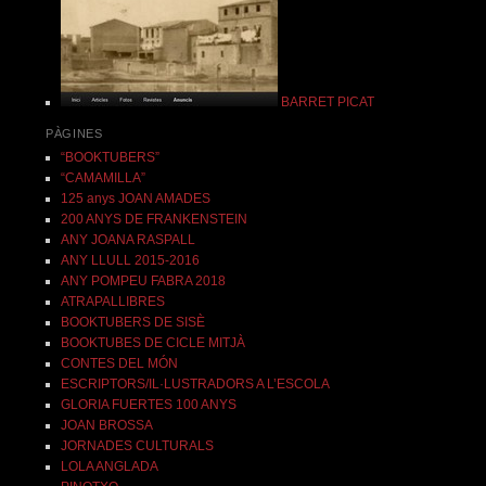
BARRET PICAT
PÀGINES
“BOOKTUBERS”
“CAMAMILLA”
125 anys JOAN AMADES
200 ANYS DE FRANKENSTEIN
ANY JOANA RASPALL
ANY LLULL 2015-2016
ANY POMPEU FABRA 2018
ATRAPALLIBRES
BOOKTUBERS DE SISÈ
BOOKTUBES DE CICLE MITJÀ
CONTES DEL MÓN
ESCRIPTORS/IL·LUSTRADORS A L’ESCOLA
GLORIA FUERTES 100 ANYS
JOAN BROSSA
JORNADES CULTURALS
LOLA ANGLADA