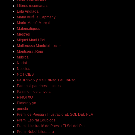
Llibres interactius
Llibres recomanats
Lola Anglada
Maria Aurèlia Capmany
Maria-Mercè Marçal
Matemàtiques
Mestres
Miquel Martí i Pol
Mollerussa Municipi Lector
Montserrat Roig
Música
Nadal
Notícies
NOTÍCIES
PaDRiNoS y MaDRiNaS LeCToRaS
Padrins i padrines lectores
Patrimoni de Linyola
PINOTXO
Platero y yo
poesia
Premi de Poesia i Il·lustració EL SOL DEL PLA
Premi Espiral Edublogs
Premi Il·lustració de Poesia El Sol del Pla
Premi Nobel Literatura