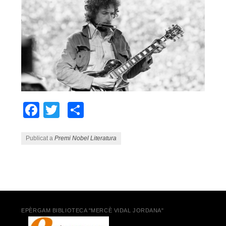
Facebook
Twitter
Comparteix
Publicat a
Premi Nobel Literatura
Navegació pels articles
EPÈRGAM BIBLIOTECA "MERCÈ VIDAL JORDANA"