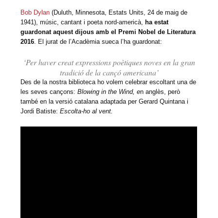
Bob Dylan
(Duluth, Minnesota, Estats Units, 24 de maig de
1941), músic, cantant i poeta nord-americà,
ha estat
guardonat aquest dijous amb el Premi Nobel de Literatura
2016
. El jurat de l’Acadèmia sueca l’ha guardonat:
‘Per haver creat expressions poètiques noves en la gran
tradició de la cançó americana’
Des de la nostra biblioteca ho volem celebrar escoltant una de
les seves cançons:
Blowing in the Wind, e
n anglès, però
també en la versió catalana adaptada per Gerard Quintana i
Jordi Batiste:
Escolta-ho al vent.