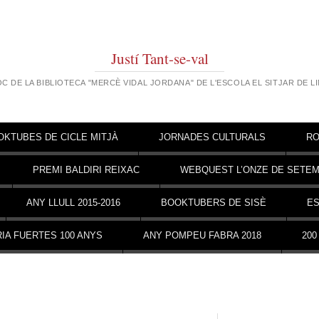
Justí Tant-se-val
OC DE LA BIBLIOTECA "MERCÈ VIDAL JORDANA" DE L'ESCOLA EL SITJAR DE L
OKTUBES DE CICLE MITJÀ
JORNADES CULTURALS
RO
PREMI BALDIRI REIXAC
WEBQUEST L’ONZE DE SETE
ANY LLULL 2015-2016
BOOKTUBERS DE SISÈ
ES
IA FUERTES 100 ANYS
ANY POMPEU FABRA 2018
200