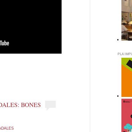
PLA IMP
eix
DALES: BONES
ADALES