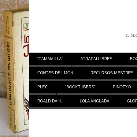
EL BL
Vés al contingut
“CAMAMILLA”
ATRAPALLIBRES
BO
CONTES DEL MÓN
RECURSOS MESTRES
PLEC
“BOOKTUBERS”
PINOTXO
ROALD DAHL
LOLA ANGLADA
GLOR