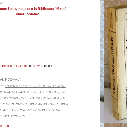
A”
guts i benvingudes a la Biblioteca "Mercè
Vidal Jordana"
Publish at Calaméo
or
browse
others.
TANT-SE-VAL”
BRE
LA VIDA I ELS FETS D’EN JUSTÍ TANT-
D’EN JOSEP MARIA FOLCH I TORRES,
VA
MEVA PRIMERA LECTURA EN CATALÀ. EN
 ÈPOCA, FINALS DELS 50, PRINCIPI DELS
’ESCOLA TOT ERA EN CASTELLÀ. ROSA
OLCET, MESTRA”
@elsitjar