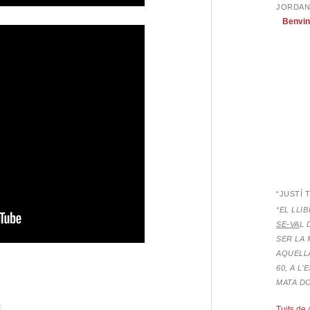
JORDAN
Benvin
“JUSTÍ 
“EL LLI
SE-VA
L 
SER LA 
AQUELLA
eix
60, A L
MATA D
Tuits de 