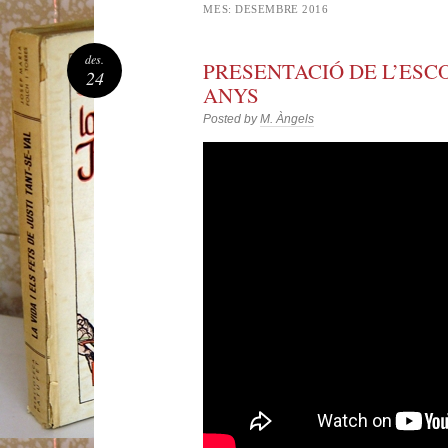
MES:
DESEMBRE 2016
des.
PRESENTACIÓ DE L’ESCO
24
ANYS
Posted by
M. Àngels