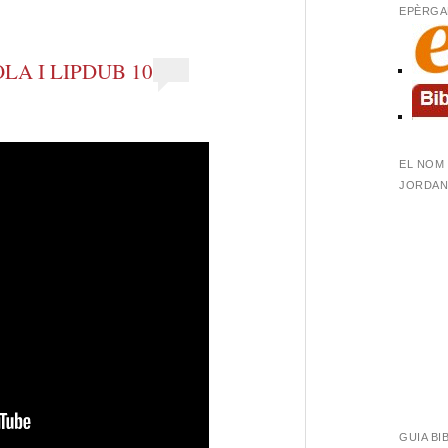
EPÈRGA
LA I LIPDUB 10
EL NOM 
JORDANA
GUIA BI