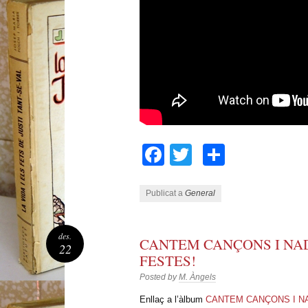
Facebook
Twitter
Compart
Publicat a
General
des.
CANTEM CANÇONS I NA
22
FESTES!
Posted by
M. Àngels
Enllaç a l’àlbum
CANTEM CANÇONS I N