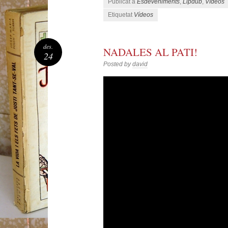
Publicat a
Esdeveniments
,
Lipdub
,
Vídeos
Etiquetat
Vídeos
des.
NADALES AL PATI!
24
Posted by
david