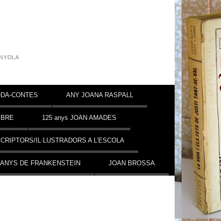
INYOLA
DA-CONTES
ANY JOANA RASPALL
MBRE
125 anys JOAN AMADES
CRIPTORS/IL·LUSTRADORS A L’ESCOLA
 ANYS DE FRANKENSTEIN
JOAN BROSSA