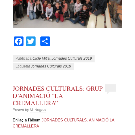
Facebook
Twitter
Comparteix
Publicat a
Cicle Mitjà
,
Jornades Culturals 2019
Etiquetat
Jornades Culturals 2019
JORNADES CULTURALS: GRUP
D’ANIMACIÓ “LA
CREMALLERA”
Posted by
M. Àngels
Enllaç a l’àlbum
JORNADES CULTURALS. ANIMACIÓ LA
CREMALLERA