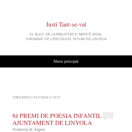
Justí Tant-se-val
EL BLOC DE LA BIBLIOTECA "MERCÈ VIDAL
JORDANA" DE L'ESCOLA EL SITJAR DE LINYOLA
Vés al contingut
Menú principal
JORNADES CULTURALS 2019
8è PREMI DE POESIA INFANTIL
AJUNTAMENT DE LINYOLA
Posted by
M. Àngels