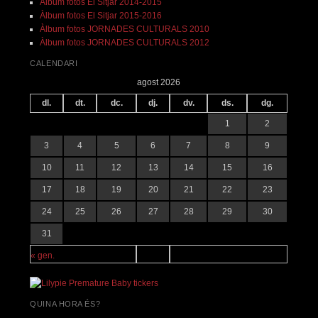
Àlbum fotos El Sitjar 2014-2015
Àlbum fotos El Sitjar 2015-2016
Àlbum fotos JORNADES CULTURALS 2010
Àlbum fotos JORNADES CULTURALS 2012
CALENDARI
agost 2026
dl.
dt.
dc.
dj.
dv.
ds.
dg.
1
2
3
4
5
6
7
8
9
10
11
12
13
14
15
16
17
18
19
20
21
22
23
24
25
26
27
28
29
30
31
« gen.
QUINA HORA ÉS?