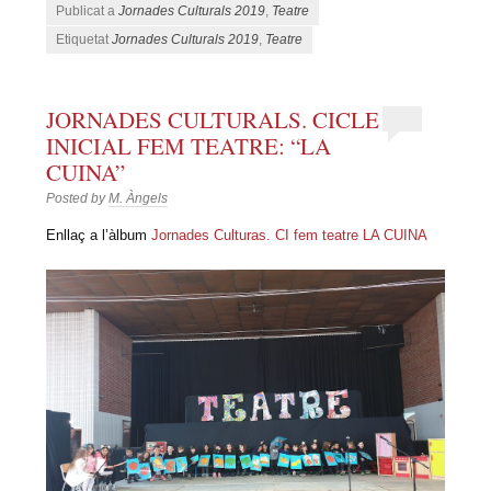
Publicat a
Jornades Culturals 2019
,
Teatre
Etiquetat
Jornades Culturals 2019
,
Teatre
JORNADES CULTURALS. CICLE
INICIAL FEM TEATRE: “LA
CUINA”
Posted by
M. Àngels
Enllaç a l’àlbum
Jornades Culturas. CI fem teatre LA CUINA