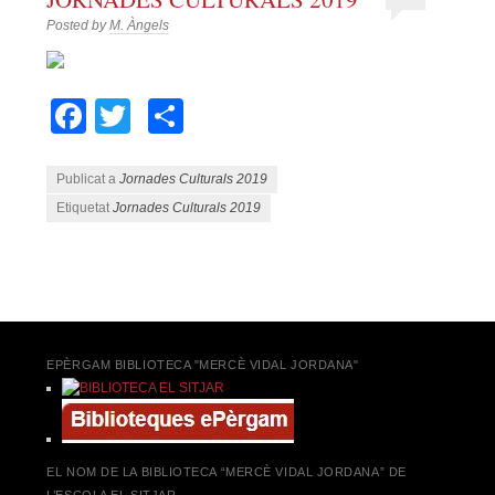
Posted by
M. Àngels
Facebook
Twitter
Comparteix
Publicat a
Jornades Culturals 2019
Etiquetat
Jornades Culturals 2019
Navegació pels articles
EPÈRGAM BIBLIOTECA "MERCÈ VIDAL JORDANA"
EL NOM DE LA BIBLIOTECA “MERCÈ VIDAL JORDANA” DE
L’ESCOLA EL SITJAR