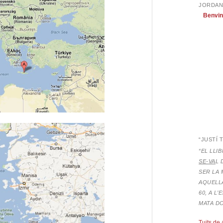
JORDAN
Benvin
“JUSTÍ 
“EL LLI
SE-VA
L 
SER LA 
AQUELLA
60, A L
MATA D
Tuits de 