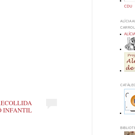
CDU
ALÍCIA 
CARRO
ALÍCI
eix
CATÀLE
RECOLLIDA
Ó INFANTIL
BIBLIOT