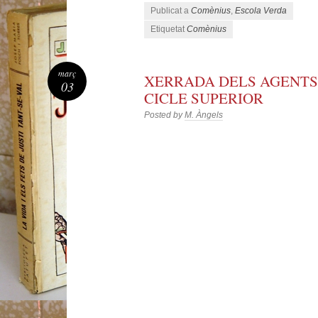
Publicat a
Comènius
,
Escola Verda
Etiquetat
Comènius
març
XERRADA DELS AGENTS
03
CICLE SUPERIOR
Posted by
M. Àngels