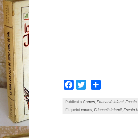
Facebook
Twitter
Compart
Publicat a
Contes
,
Educació Infantl
,
Escola
Etiquetat
contes
,
Educació infantil
,
Escola 
Navegació pels articles