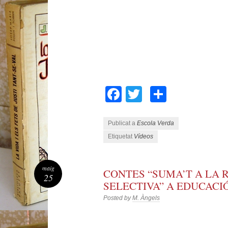
Facebook
Twitter
Compart
Publicat a
Escola Verda
Etiquetat
Vídeos
maig
CONTES “SUMA’T A LA 
25
SELECTIVA” A EDUCACI
Posted by
M. Àngels