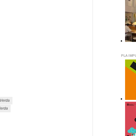
PLA IMP
eix
 Verda
Verda