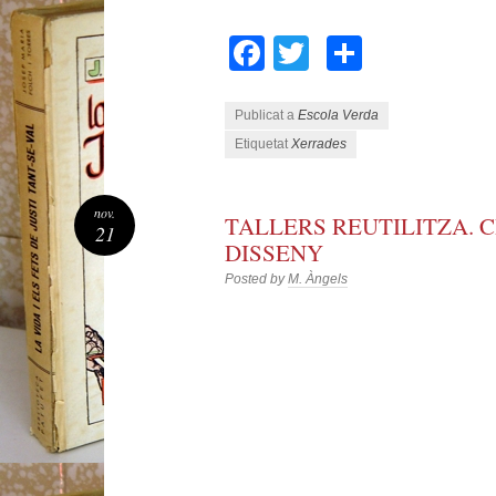
Facebook
Twitter
Compart
Publicat a
Escola Verda
Etiquetat
Xerrades
nov.
TALLERS REUTILITZA. C
21
DISSENY
Posted by
M. Àngels