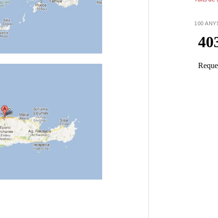
100 ANY
eix