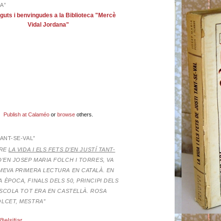
A”
guts i benvingudes a la Biblioteca "Mercè
Vidal Jordana"
Publish at Calaméo
or
browse
others.
TANT-SE-VAL”
BRE
LA VIDA I ELS FETS D’EN JUSTÍ TANT-
D’EN JOSEP MARIA FOLCH I TORRES,
VA
MEVA PRIMERA LECTURA EN CATALÀ. EN
 ÈPOCA, FINALS DELS 50, PRINCIPI DELS
’ESCOLA TOT ERA EN CASTELLÀ. ROSA
OLCET, MESTRA”
@elsitjar