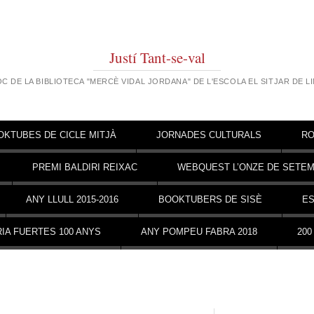
Justí Tant-se-val
OC DE LA BIBLIOTECA "MERCÈ VIDAL JORDANA" DE L'ESCOLA EL SITJAR DE L
OKTUBES DE CICLE MITJÀ
JORNADES CULTURALS
RO
PREMI BALDIRI REIXAC
WEBQUEST L’ONZE DE SETE
ANY LLULL 2015-2016
BOOKTUBERS DE SISÈ
ES
IA FUERTES 100 ANYS
ANY POMPEU FABRA 2018
200