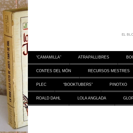
EL BL
Vés al contingut
“CAMAMILLA”
ATRAPALLIBRES
BO
CONTES DEL MÓN
RECURSOS MESTRES
PLEC
“BOOKTUBERS”
PINOTXO
ROALD DAHL
LOLA ANGLADA
GLOR