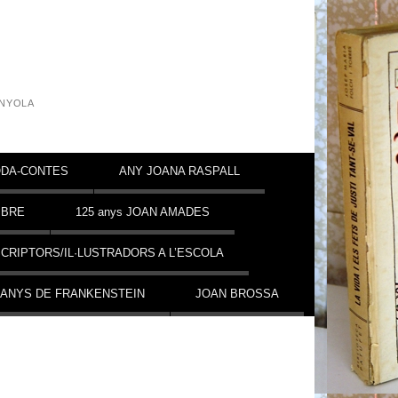
INYOLA
DA-CONTES
ANY JOANA RASPALL
MBRE
125 anys JOAN AMADES
CRIPTORS/IL·LUSTRADORS A L’ESCOLA
 ANYS DE FRANKENSTEIN
JOAN BROSSA