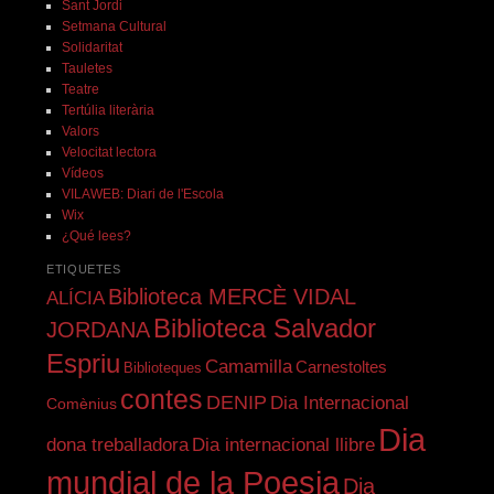
Sant Jordi
Setmana Cultural
Solidaritat
Tauletes
Teatre
Tertúlia literària
Valors
Velocitat lectora
Vídeos
VILAWEB: Diari de l'Escola
Wix
¿Qué lees?
ETIQUETES
Biblioteca MERCÈ VIDAL
ALÍCIA
Biblioteca Salvador
JORDANA
Espriu
Camamilla
Carnestoltes
Biblioteques
contes
DENIP
Dia Internacional
Comènius
Dia
dona treballadora
Dia internacional llibre
mundial de la Poesia
Dia