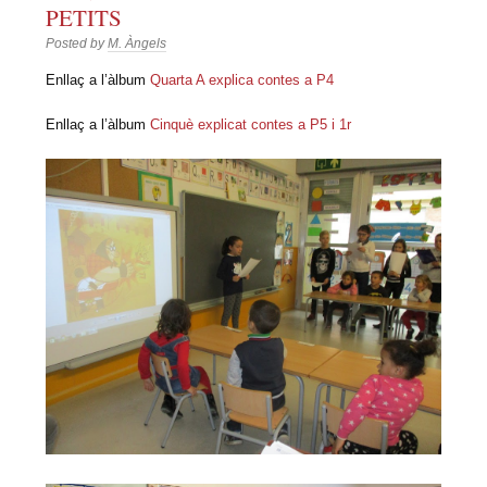
PETITS
Posted by
M. Àngels
Enllaç a l’àlbum
Quarta A explica contes a P4
Enllaç a l’àlbum
Cinquè explicat contes a P5 i 1r