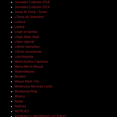
Jornades Culturals 2018
Jornades Culturals 2019
Josep M. Folch i Torres
L'Onze de Setembre"
Lectura
Lipdub
Llegir en família
Llegir, llegir, llegir
Llibre-objecte
Llibres interactius
Llibres recomanats
Lola Anglada
Maria Aurèlia Capmany
Maria-Mercè Marçal
Matemàtiques
Mestres
Miquel Martí i Pol
Mollerussa Municipi Lector
Montserrat Roig
Música
Nadal
Notícies
NOTÍCIES
PaDRiNoS y MaDRiNaS LeCToRaS