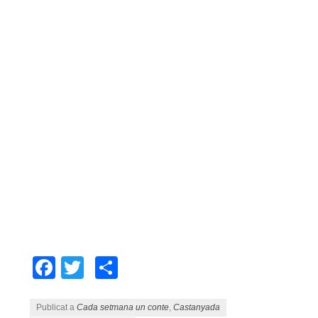
Facebook
Twitter
Comparteix
Publicat a
Cada setmana un conte
,
Castanyada