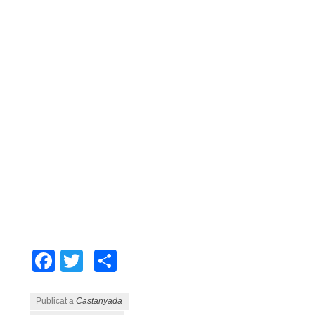
Facebook
Twitter
Comparteix
Publicat a
Castanyada