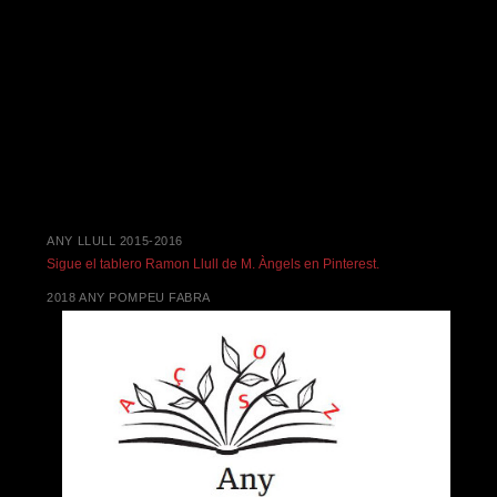
ANY LLULL 2015-2016
Sigue el tablero Ramon Llull de M. Àngels en Pinterest.
2018 ANY POMPEU FABRA