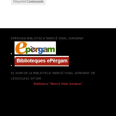
Etiquetat
Castanyada
Navegació pels articles
EPÈRGAM BIBLIOTECA "MERCÈ VIDAL JORDANA"
EL NOM DE LA BIBLIOTECA “MERCÈ VIDAL JORDANA” DE
L’ESCOLA EL SITJAR
Biblioteca "Mercè Vidal Jordana"