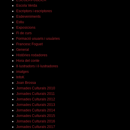
ESCOLA PÚBLICA
Escola Verda
Escriptors i escriptores
Esdeveniments
Estiu
Exposicions
Fi de curs
Formació usuaris i usuàries
Francesc Foguet
General
Històries rodadores
Hora del conte
Il·lustradors i il·lustradores
imatges
InfoK
Joan Brossa
Jornades Culturals 2010
Jornades Culturals 2011
Jornades Culturals 2012
Jornades Culturals 2013
Jornades Culturals 2014
Jornades Culturals 2015
Jornades Culturals 2016
Jornades Culturals 2017