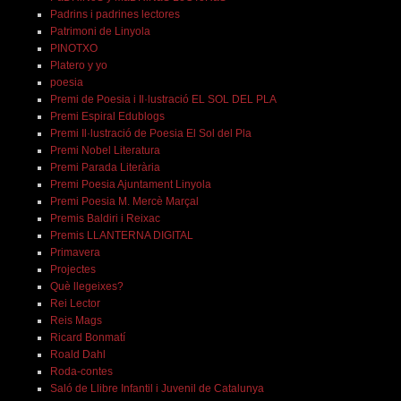
Padrins i padrines lectores
Patrimoni de Linyola
PINOTXO
Platero y yo
poesia
Premi de Poesia i Il·lustració EL SOL DEL PLA
Premi Espiral Edublogs
Premi Il·lustració de Poesia El Sol del Pla
Premi Nobel Literatura
Premi Parada Literària
Premi Poesia Ajuntament Linyola
Premi Poesia M. Mercè Marçal
Premis Baldiri i Reixac
Premis LLANTERNA DIGITAL
Primavera
Projectes
Què llegeixes?
Rei Lector
Reis Mags
Ricard Bonmatí
Roald Dahl
Roda-contes
Saló de Llibre Infantil i Juvenil de Catalunya