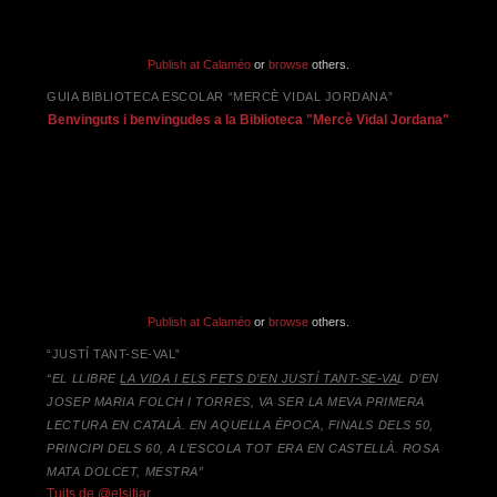
Publish at Calaméo
or
browse
others.
GUIA BIBLIOTECA ESCOLAR “MERCÈ VIDAL JORDANA”
Benvinguts i benvingudes a la Biblioteca "Mercè Vidal Jordana"
Publish at Calaméo
or
browse
others.
“JUSTÍ TANT-SE-VAL”
“EL LLIBRE
LA VIDA I ELS FETS D’EN JUSTÍ TANT-SE-VA
L D’EN
JOSEP MARIA FOLCH I TORRES,
VA SER LA MEVA PRIMERA
LECTURA EN CATALÀ. EN AQUELLA ÈPOCA, FINALS DELS 50,
PRINCIPI DELS 60, A L’ESCOLA TOT ERA EN CASTELLÀ. ROSA
MATA DOLCET, MESTRA”
Tuits de @elsitjar