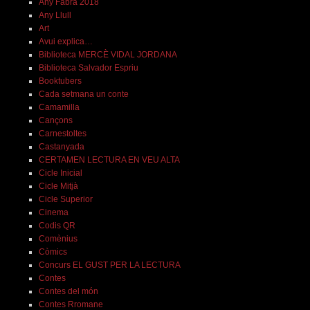
Any Fabra 2018
Any Llull
Art
Avui explica…
Biblioteca MERCÈ VIDAL JORDANA
Biblioteca Salvador Espriu
Booktubers
Cada setmana un conte
Camamilla
Cançons
Carnestoltes
Castanyada
CERTAMEN LECTURA EN VEU ALTA
Cicle Inicial
Cicle Mitjà
Cicle Superior
Cinema
Codis QR
Comènius
Còmics
Concurs EL GUST PER LA LECTURA
Contes
Contes del món
Contes Rromane