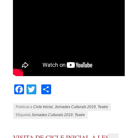
Facebook
Twitter
Comparteix
Publicat a
Cicle Inicial
,
Jornades Culturals 2019
,
Teatre
Etiquetat
Jornades Culturals 2019
,
Teatre
VISITA DE CICLE INICIAL A LES