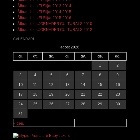
Àlbum fotos El Sitjar 2013-2014
Àlbum fotos El Sitjar 2014-2015
Àlbum fotos El Sitjar 2015-2016
Àlbum fotos JORNADES CULTURALS 2010
Àlbum fotos JORNADES CULTURALS 2012
CALENDARI
agost 2026
dl.
dt.
dc.
dj.
dv.
ds.
dg.
1
2
3
4
5
6
7
8
9
10
11
12
13
14
15
16
17
18
19
20
21
22
23
24
25
26
27
28
29
30
31
« gen.