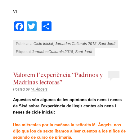
VI
Facebook
Twitter
Comparteix
Publicat a
Cicle Inicial
,
Jornades Culturals 2015
,
Sant Jordi
Etiquetat
Jornades Culturals 2015
,
Sant Jordi
Valorem l’experiència “Padrinos y
Madrinas lectoras”
Posted by
M. Àngels
Aquestes són algunes de les opinions dels nens i nenes
de Sisè sobre l’experiència de llegir contes als nens i
nenes de cicle inicial:
Una miércoles por la mañana la señorita M. Àngels, nos
dijo que los de sexto íbamos a leer cuentos a los niños de
segundo de curso de primaria.