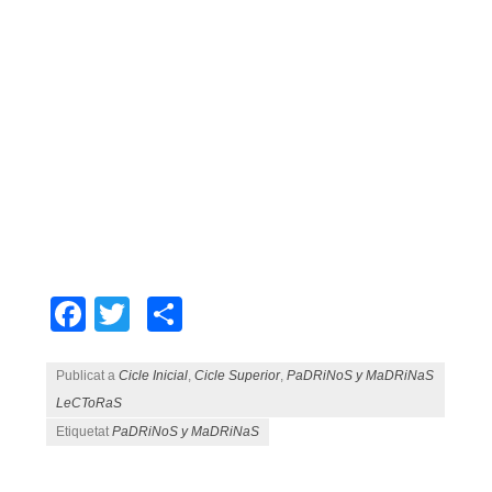
Facebook
Twitter
Comparteix
Publicat a
Cicle Inicial
,
Cicle Superior
,
PaDRiNoS y MaDRiNaS
LeCToRaS
Etiquetat
PaDRiNoS y MaDRiNaS