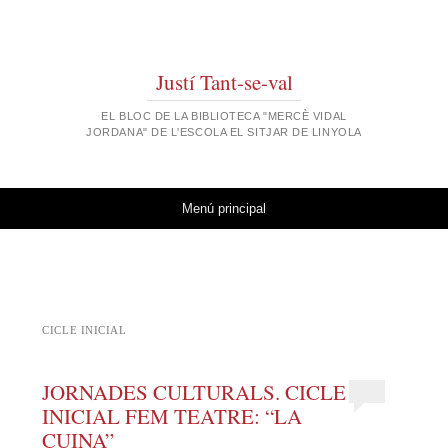
Justí Tant-se-val
EL BLOC DE LA BIBLIOTECA "MERCÈ VIDAL
JORDANA" DE L'ESCOLA EL SITJAR DE LINYOLA
Vés al contingut
Menú principal
CICLE INICIAL
JORNADES CULTURALS. CICLE
INICIAL FEM TEATRE: “LA
CUINA”