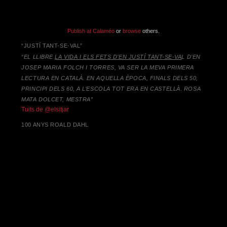
Publish at Calaméo
or
browse
others.
“JUSTÍ TANT-SE-VAL”
“EL LLIBRE
LA VIDA I ELS FETS D’EN JUSTÍ TANT-SE-VA
L D’EN
JOSEP MARIA FOLCH I TORRES,
VA SER LA MEVA PRIMERA
LECTURA EN CATALÀ. EN AQUELLA ÈPOCA, FINALS DELS 50,
PRINCIPI DELS 60, A L’ESCOLA TOT ERA EN CASTELLÀ. ROSA
MATA DOLCET, MESTRA”
Tuits de @elsitjar
100 ANYS ROALD DAHL