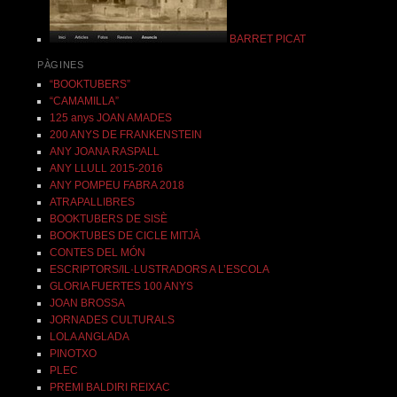
BARRET PICAT
PÀGINES
“BOOKTUBERS”
“CAMAMILLA”
125 anys JOAN AMADES
200 ANYS DE FRANKENSTEIN
ANY JOANA RASPALL
ANY LLULL 2015-2016
ANY POMPEU FABRA 2018
ATRAPALLIBRES
BOOKTUBERS DE SISÈ
BOOKTUBES DE CICLE MITJÀ
CONTES DEL MÓN
ESCRIPTORS/IL·LUSTRADORS A L’ESCOLA
GLORIA FUERTES 100 ANYS
JOAN BROSSA
JORNADES CULTURALS
LOLA ANGLADA
PINOTXO
PLEC
PREMI BALDIRI REIXAC