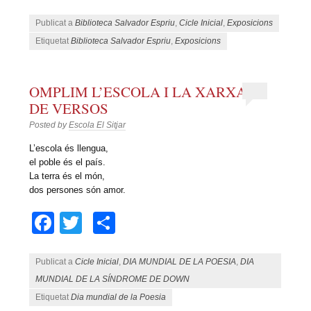
Publicat a
Biblioteca Salvador Espriu
,
Cicle Inicial
,
Exposicions
Etiquetat
Biblioteca Salvador Espriu
,
Exposicions
OMPLIM L’ESCOLA I LA XARXA
DE VERSOS
Posted by
Escola El Sitjar
L’escola és llengua,
el poble és el país.
La terra és el món,
dos persones són amor.
Facebook
Twitter
Comparteix
Publicat a
Cicle Inicial
,
DIA MUNDIAL DE LA POESIA
,
DIA
MUNDIAL DE LA SÍNDROME DE DOWN
Etiquetat
Dia mundial de la Poesia