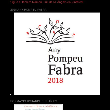
Sigue el tablero Ramon Llull de M. Àngels en Pinterest.
2018 ANY POMPEU FABRA
FORMACIÓ USUARIS I USUÀRIES