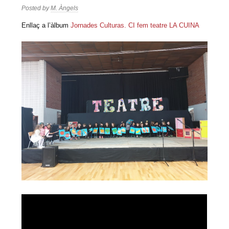
Posted by
M. Àngels
Enllaç a l’àlbum
Jornades Culturas. CI fem teatre LA CUINA