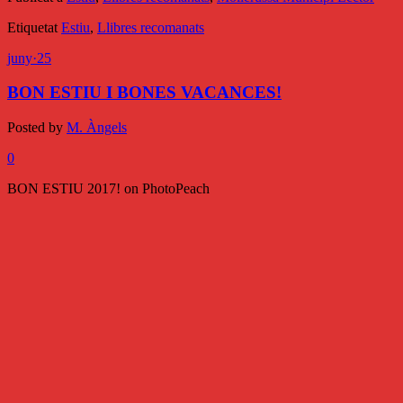
Etiquetat
Estiu
,
Llibres recomanats
juny
·
25
BON ESTIU I BONES VACANCES!
Posted by
M. Àngels
0
BON ESTIU 2017! on PhotoPeach