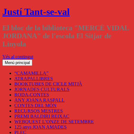
Justí Tant-se-val
El bloc de la biblioteca "MERCÈ VIDAL
JORDANA" de l'escola El Sitjar de
Linyola
Vés al contingut
Menú principal
“CAMAMILLA”
ATRAPALLIBRES
BOOKTUBES DE CICLE MITJÀ
JORNADES CULTURALS
RODA-CONTES
ANY JOANA RASPALL
CONTES DEL MÓN
RECURSOS MESTRES
PREMI BALDIRI REIXAC
WEBQUEST L’ONZE DE SETEMBRE
125 anys JOAN AMADES
PLEC