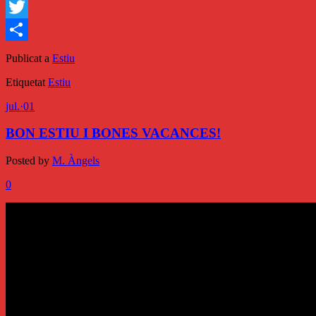
Facebook
Twitter
Comparteix
Publicat a
Estiu
Etiquetat
Estiu
jul.
·
01
BON ESTIU I BONES VACANCES!
Posted by
M. Àngels
0