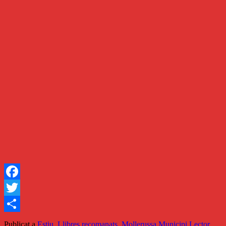
Facebook
Twitter
Comparteix
Publicat a
Estiu
,
Llibres recomanats
,
Mollerussa Municipi Lector