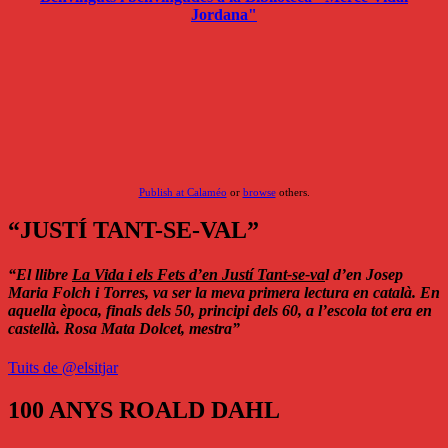
Jordana"
Publish at Calaméo
or
browse
others.
“JUSTÍ TANT-SE-VAL”
“El llibre
La Vida i els Fets d’en Justí Tant-se-va
l d’en Josep
Maria Folch i Torres,
va ser la meva primera lectura en català. En
aquella època, finals dels 50, principi dels 60, a l’escola tot era en
castellà. Rosa Mata Dolcet, mestra”
Tuits de @elsitjar
100 ANYS ROALD DAHL