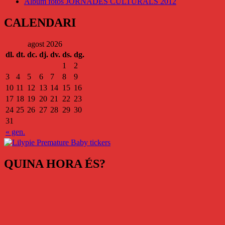
Àlbum fotos JORNADES CULTURALS 2012
CALENDARI
agost 2026
dl.
dt.
dc.
dj.
dv.
ds.
dg.
1
2
3
4
5
6
7
8
9
10
11
12
13
14
15
16
17
18
19
20
21
22
23
24
25
26
27
28
29
30
31
« gen.
QUINA HORA ÉS?