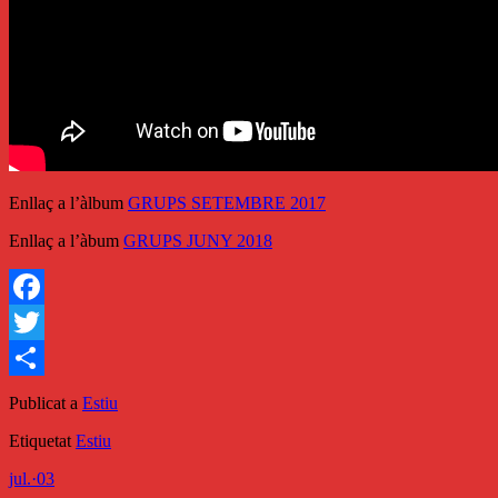
Enllaç a l’àlbum
GRUPS SETEMBRE 2017
Enllaç a l’àbum
GRUPS JUNY 2018
Facebook
Twitter
Comparteix
Publicat a
Estiu
Etiquetat
Estiu
jul.
·
03