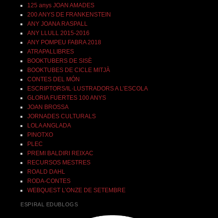
125 anys JOAN AMADES
200 ANYS DE FRANKENSTEIN
ANY JOANA RASPALL
ANY LLULL 2015-2016
ANY POMPEU FABRA 2018
ATRAPALLIBRES
BOOKTUBERS DE SISÈ
BOOKTUBES DE CICLE MITJÀ
CONTES DEL MÓN
ESCRIPTORS/IL·LUSTRADORS A L’ESCOLA
GLORIA FUERTES 100 ANYS
JOAN BROSSA
JORNADES CULTURALS
LOLA ANGLADA
PINOTXO
PLEC
PREMI BALDIRI REIXAC
RECURSOS MESTRES
ROALD DAHL
RODA-CONTES
WEBQUEST L’ONZE DE SETEMBRE
ESPIRAL EDUBLOGS