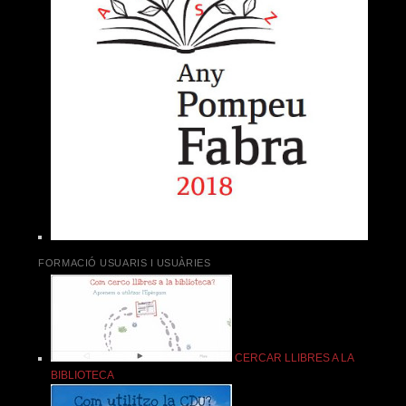
FORMACIÓ USUARIS I USUÀRIES
CERCAR LLIBRES A LA
BIBLIOTECA