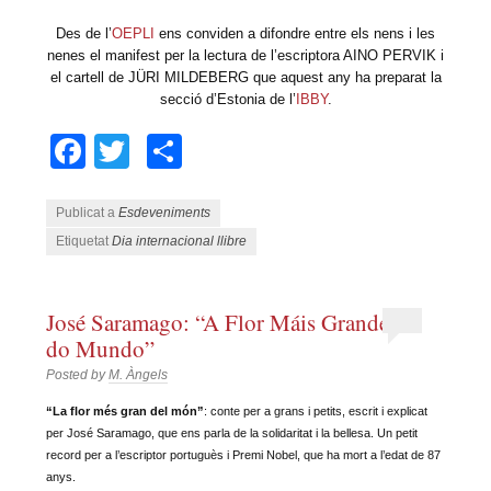
Des de l’
OEPLI
ens conviden a difondre entre els nens i les
nenes el manifest per la lectura de l’escriptora AINO PERVIK i
el cartell de JÜRI MILDEBERG que aquest any ha preparat la
secció d’Estonia de l’
IBBY
.
Facebook
Twitter
Comparteix
Publicat a
Esdeveniments
Etiquetat
Dia internacional llibre
José Saramago: “A Flor Máis Grande
do Mundo”
Posted by
M. Àngels
“La flor més gran del món”
: conte per a grans i petits, escrit i explicat
per José Saramago, que ens parla de la solidaritat i la bellesa. Un petit
record per a l’escriptor portuguès i Premi Nobel, que ha mort a l’edat de 87
anys.