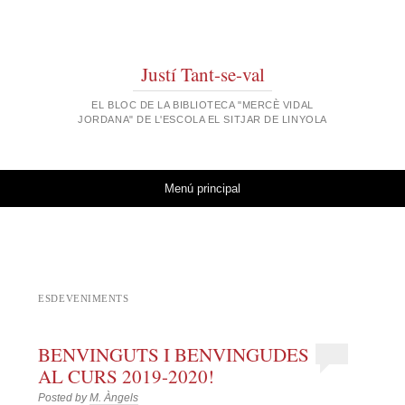
Justí Tant-se-val
EL BLOC DE LA BIBLIOTECA "MERCÈ VIDAL
JORDANA" DE L'ESCOLA EL SITJAR DE LINYOLA
Vés al contingut
Menú principal
ESDEVENIMENTS
BENVINGUTS I BENVINGUDES
AL CURS 2019-2020!
Posted by
M. Àngels