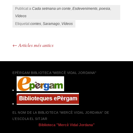
Publicat a
Cada setmana un conte
,
Esdeveniments
,
poesia
,
Vídeos
Etiquetat
contes
,
Saramago
,
Vídeos
←
Articles més antics
Navegació pels articles
EPÈRGAM BIBLIOTECA "MERCÈ VIDAL JORDANA"
EL NOM DE LA BIBLIOTECA “MERCÈ VIDAL JORDANA” DE
L’ESCOLA EL SITJAR
Biblioteca "Mercè Vidal Jordana"