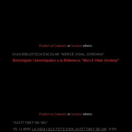
Publish at Calaméo
or
browse
others.
GUIA BIBLIOTECA ESCOLAR “MERCÈ VIDAL JORDANA”
Benvinguts i benvingudes a la Biblioteca "Mercè Vidal Jordana"
Publish at Calaméo
or
browse
others.
“JUSTÍ TANT-SE-VAL”
“EL LLIBRE
LA VIDA I ELS FETS D’EN JUSTÍ TANT-SE-VA
L D’EN