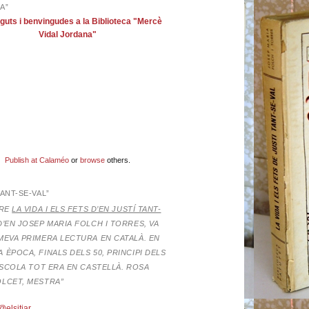
A”
guts i benvingudes a la Biblioteca "Mercè
Vidal Jordana"
Publish at Calaméo
or
browse
others.
TANT-SE-VAL”
BRE
LA VIDA I ELS FETS D’EN JUSTÍ TANT-
D’EN JOSEP MARIA FOLCH I TORRES,
VA
MEVA PRIMERA LECTURA EN CATALÀ. EN
 ÈPOCA, FINALS DELS 50, PRINCIPI DELS
’ESCOLA TOT ERA EN CASTELLÀ. ROSA
OLCET, MESTRA”
@elsitjar