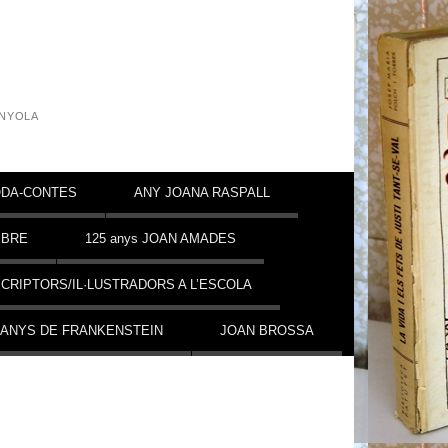
INYOLA
DA-CONTES
ANY JOANA RASPALL
MBRE
125 anys JOAN AMADES
CRIPTORS/IL·LUSTRADORS A L’ESCOLA
 ANYS DE FRANKENSTEIN
JOAN BROSSA