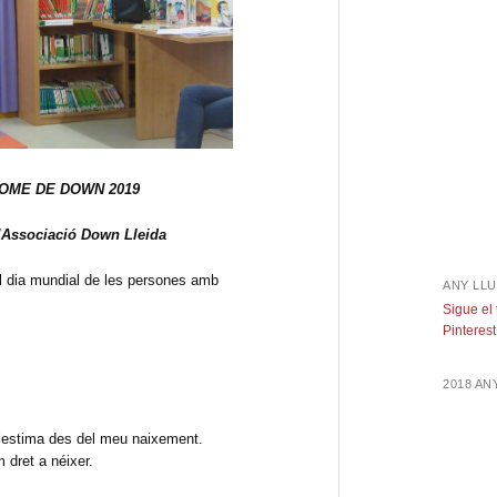
ROME DE DOWN 2019
’Associació Down Lleida
el dia mundial de les persones amb
ANY LLU
Sigue el
Pinterest
2018 A
m’estima des del meu naixement.
 dret a néixer.