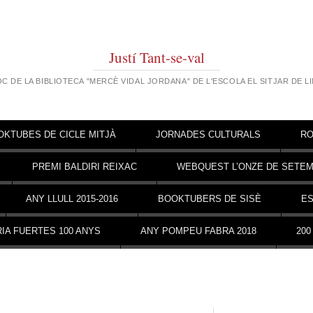
Justí Tant-se-val
OC DE LA BIBLIOTECA "MERCÈ VIDAL JORDANA" DE L'ESCOLA EL SITJAR DE L
OKTUBES DE CICLE MITJÀ
JORNADES CULTURALS
RO
PREMI BALDIRI REIXAC
WEBQUEST L’ONZE DE SETE
ANY LLULL 2015-2016
BOOKTUBERS DE SISÈ
ES
IA FUERTES 100 ANYS
ANY POMPEU FABRA 2018
200