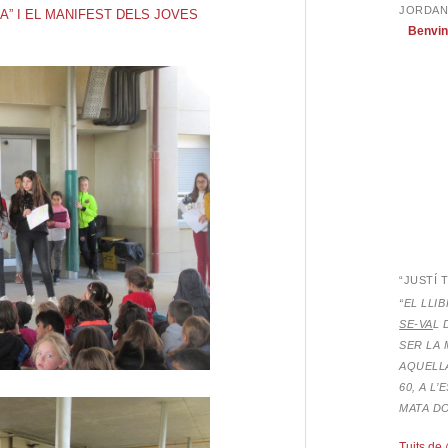
JORDAN
A” I EL MANIFEST DELS JOVES
Benvin
“JUSTÍ 
“EL LLI
SE-VA
L 
SER LA 
AQUELLA
60, A L
MATA D
Tuits de 