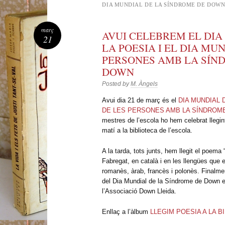
DIA MUNDIAL DE LA SÍNDROME DE DOW
març
AVUI CELEBREM EL DIA
21
LA POESIA I EL DIA MU
PERSONES AMB LA SÍN
DOWN
Posted by
M. Àngels
Avui dia 21 de març és el
DIA MUNDIAL 
DE LES PERSONES AMB LA SÍNDROM
mestres de l’escola ho hem celebrat llegint
matí a la biblioteca de l’escola.
A la tarda, tots junts, hem llegit el poem
Fabregat, en català i en les llengües que e
romanès, àrab, francès i polonès. Finalm
del Dia Mundial de la Síndrome de Down e
l’Associació Down Lleida.
Enllaç a l’àlbum
LLEGIM POESIA A LA B