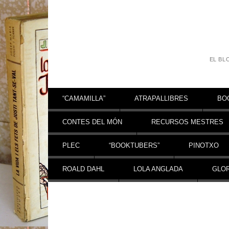
EL BL
Vés al contingut
“CAMAMILLA”
ATRAPALLIBRES
BO
CONTES DEL MÓN
RECURSOS MESTRES
PLEC
“BOOKTUBERS”
PINOTXO
ROALD DAHL
LOLA ANGLADA
GLOR