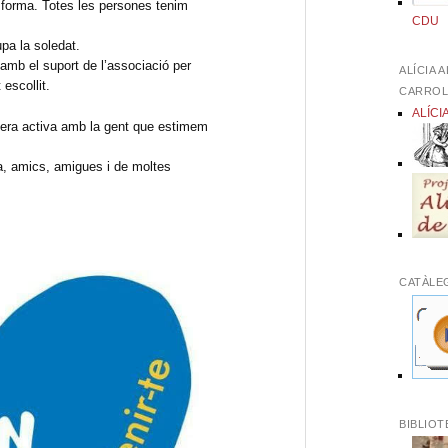
n forma. Totes les persones tenim
CDU
pa la soledat.
i amb el suport de l’associació per
ALÍCIA 
 escollit.
CARRO
ALÍCI
nera activa amb la gent que estimem
lia, amics, amigues i de moltes
CATÀLE
BIBLIOT