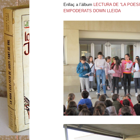
Enllaç a l’àlbum
LECTURA DE “LA POESI
EMPODERATS DOWN LLEIDA