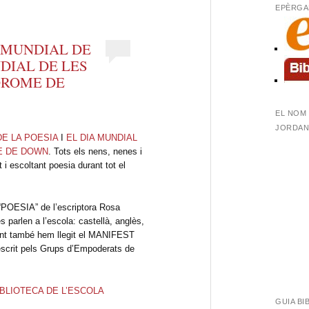
N
EPÈRGA
 MUNDIAL DE
NDIAL DE LES
DROME DE
EL NOM 
JORDANA
DE LA POESIA
I
EL DIA MUNDIAL
E DE DOWN
. Tots els nens, nenes i
 i escoltant poesia durant tot el
a “POESIA” de l’escriptora Rosa
s parlen a l’escola: castellà, anglès,
ent també hem llegit el MANIFEST
scrit pels Grups d’Empoderats de
IBLIOTECA DE L’ESCOLA
GUIA BI