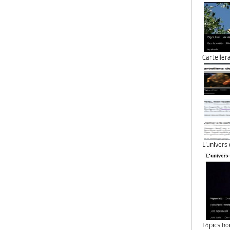
Carteller
L'univers
Tòpics ho