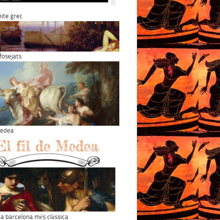
 mite grec
osejats
 Medea
 la barcelona més clàssica