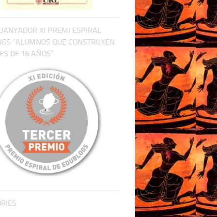
UANYADOR XI PREMI ESPIRAL
OGS “ALUMNOS QUE CONSTRUYEN
S DE 16 AÑOS”
RIES