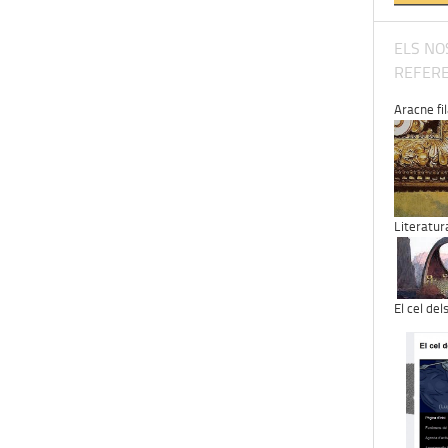
ELS NO
REFERE
Aracne fila
Literatur
El cel del