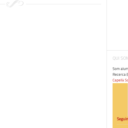
QUI SO
Som alumn
Recerca (
Capellà S
Seguin