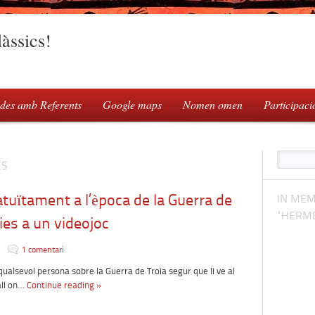
àssics!
des amb Referents
Google maps
Nomen omen
Participaci
CS
atuïtament a l’època de la Guerra de
IN MEM
“HERME
ies a un videojoc
1 comentari
ualsevol persona sobre la Guerra de Troia segur que li ve al
all on…
Continue reading »