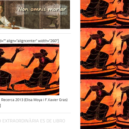
id="" align="aligncenter" width="260"]
e Recerca 2013 (Elisa Moya i F.Xavier Gras)
]
 EXTRAORDINÀRIA ES DE LIBRO