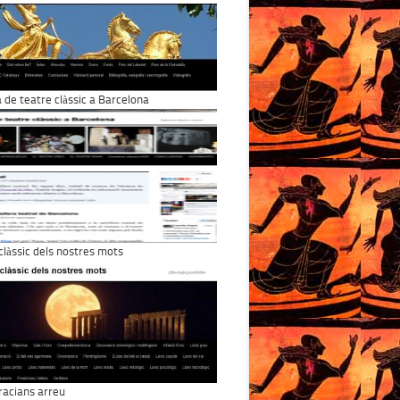
a de teatre clàssic a Barcelona
 clàssic dels nostres mots
racians arreu