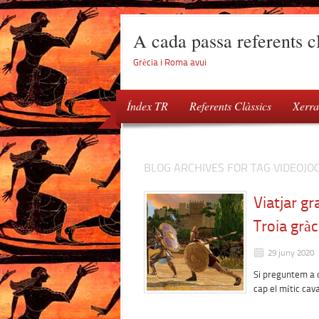
A cada passa referents cl
Grècia i Roma avui
Índex TR
Referents Clàssics
Xerra
BLOG ARCHIVES FOR TAG VIDEOJO
Viatjar gr
Troia gràc
29 juny 2020
Si preguntem a q
cap el mític cav