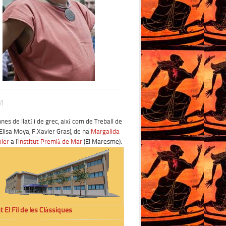
M
es de llatí i de grec, així com de Treball de
Elisa Moya, F.Xavier Gras), de na
Margalida
oler
a l’
institut Premià de Mar
(El Maresme).
t El Fil de les Clàssiques