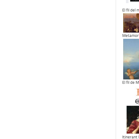
El fil del
Metamorf
El fil de
Itinerant