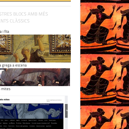
STRES BLOCS AMB MÉS
NTS CLÀSSICS
 i fila
a grega a escena
s mites