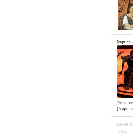
[caption 
Treball d
[/caption
MENCIÓ
2014