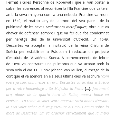
Fermat i Gilles Personne de Roberval i que el van portar a
salvar les aparences al reconèixer la filla Francine que va tenir
amb la seva minyona com a una neboda. Francine va morir
en 1640, el mateix any de la mort del seu pare i de la
publicació de les seves
Meditacions metafísiques
, obra que va
ahaver de defensar sempre i que va fer que fos condemnat
per heretge des de la universitat d’Utrecht. En 1649,
Descartes va acceptar la invitació de la reina Cristina de
Suècia per establir-se a Estocolm i redactar un projecte
d’estatuts de l’Acadèmia Sueca. A començaments de febrer
de 1650 va contraure una pulmonia que va acabar amb la
seva vida el dia 11. O no? Johann van Mullen, el metge de la
cort que el va atendre en els seus últims dies va escriure “
com
vostè ja sap, uns mesos enrera, Descartes va arribar a Suècia
per a retre homentage a Sa Majestat la Reina
[…]
. Justament
ara, abans de la quarta hora de l’alba, aquest home va
expirar… La reina va voler veure aquesta carta abans d’enviar-
la i va voler saber què vaig escriure als meus amics sobre la
mort de Descartes. Em va ordenar estríctament que la meva