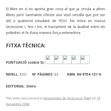
El llibre en sí no aporta gran cosa al que ja circula a altres
llibres però tanmateix ofereix una visió senzilla que pot ser
útil a qualsevol estudiant de l’ESO. No entra en massa
tecnicisme i, fins i tot, el tractament de la dualitat entre els
políedres el fa d’una manera força entenedora.
FITXA TÈCNICA:
PUNTUACIÓ (sobre 5):
NIVELL:
ESO.
Nº PÀGINES:
63.
ISBN:
84-9754-131-6
EDITORIAL: Oniro
This entry was posted in
Arquimedes de Siracussa
,
Plató
on
19
desembre 2008
.