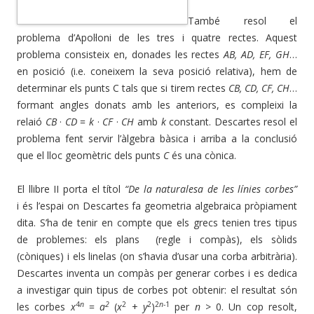
També resol el
problema d’Apol·loni de les tres i quatre rectes. Aquest
problema consisteix en, donades les rectes
AB, AD, EF, GH
…
en posició (i.e. coneixem la seva posició relativa), hem de
determinar els punts C tals que si tirem rectes
CB, CD, CF, CH
…
formant angles donats amb les anteriors, es compleixi la
relaió
CB
·
CD
=
k
·
CF
·
CH
amb
k
constant. Descartes resol el
problema fent servir l’àlgebra bàsica i arriba a la conclusió
que el lloc geomètric dels punts
C
és una cònica.
El llibre II porta el títol
“De la naturalesa de les línies corbes”
i és l’espai on Descartes fa geometria algebraica pròpiament
dita. S’ha de tenir en compte que els grecs tenien tres tipus
de problemes: els plans (regle i compàs), els sòlids
(còniques) i els linelas (on s’havia d’usar una corba arbitrària).
Descartes inventa un compàs per generar corbes i es dedica
a investigar quin tipus de corbes pot obtenir: el resultat són
4
n
2
2
2
2
n
-1
les corbes
x
=
a
(
x
+
y
)
per
n
> 0. Un cop resolt,