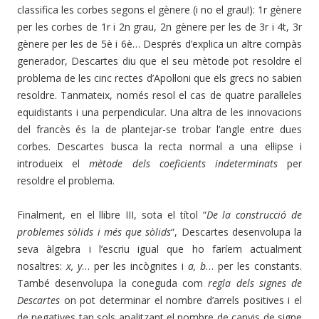
classifica les corbes segons el gènere (i no el grau!): 1r gènere
per les corbes de 1r i 2n grau, 2n gènere per les de 3r i 4t, 3r
gènere per les de 5è i 6è… Després d’explica un altre compàs
generador, Descartes diu que el seu mètode pot resoldre el
problema de les cinc rectes d’Apol·loni que els grecs no sabien
resoldre. Tanmateix, només resol el cas de quatre paral·leles
equidistants i una perpendicular. Una altra de les innovacions
del francès és la de plantejar-se trobar l’angle entre dues
corbes. Descartes busca la recta normal a una el·lipse i
introdueix el
mètode dels coeficients indeterminats
per
resoldre el problema.
Finalment, en el llibre III, sota el títol “
De la construcció de
problemes sòlids i més que sòlids
“, Descartes desenvolupa la
seva àlgebra i l’escriu igual que ho faríem actualment
nosaltres:
x, y
… per les incògnites i
a, b
… per les constants.
També desenvolupa la coneguda com
regla dels signes de
Descartes
on pot determinar el nombre d’arrels positives i el
de negatives tan sols analitzant el nombre de canvis de signe