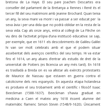
bretona de La Haye. El seu pare Joachim Descartes era
conseller del parlament de la Bretanya a Rennes i René és el
tercer fill del seu matrimoni amb Jeanne Brochard. Quan tenia
un any, la seva mare va morir i va passar a ser educat per la
seva àvia i per una dida que no podrà oblidar en la resta de la
seva vida. Cap als onze anys, entra al col·legi de La Flèche on
viu dins de l’activitat pròpia d’una institució educativa: se sap,
per exemple, que en 1611 els descobriments de Galileu Galilei
hi van ser molt celebrats amb el que el podem situar
assebentat dels avenços científics del seu temps. Hi va estar
fins el 1614, un any abans d’entrar als estudis de dret de la
universitat de Poitiers (es llicencia un any més tard). En 1618
es traslladà a Breda on es va allistar als exèrcits protestants
de Maurice de Nassau que estaven en guerra contra el
catolicisme dels reis espanyols. En aquesta etapa holandesa
es produeix el seu trobament amb el científic i filosòf Isaac
Beeckman (1588-1637). Beeckman s’havia graduat en
medicina a Caen el mateix any 1618 éssent alumne del
matemàtic flamenc Simon Stevin (1548/9-1620). Únicament