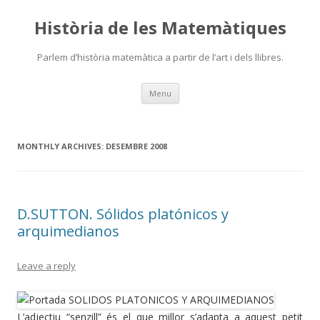
Història de les Matemàtiques
Parlem d’història matemàtica a partir de l’art i dels llibres.
Skip
Menu
to
content
MONTHLY ARCHIVES:
DESEMBRE 2008
D.SUTTON. Sólidos platónicos y
arquimedianos
Leave a reply
L’adjectiu “senzill” és el que millor s’adapta a aquest petit