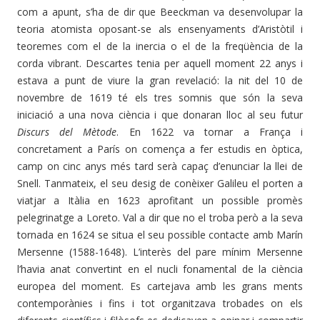
com a apunt, s’ha de dir que Beeckman va desenvolupar la
teoria atomista oposant-se als ensenyaments d’Aristòtil i
teoremes com el de la inercia o el de la freqüència de la
corda vibrant. Descartes tenia per aquell moment 22 anys i
estava a punt de viure la gran revelació: la nit del 10 de
novembre de 1619 té els tres somnis que són la seva
iniciació a una nova ciència i que donaran lloc al seu futur
Discurs del Mètode
. En 1622 va tornar a França i
concretament a París on comença a fer estudis en òptica,
camp on cinc anys més tard serà capaç d’enunciar la llei de
Snell. Tanmateix, el seu desig de conèixer Galileu el porten a
viatjar a Itàlia en 1623 aprofitant un possible promès
pelegrinatge a Loreto. Val a dir que no el troba però a la seva
tornada en 1624 se situa el seu possible contacte amb Marín
Mersenne (1588-1648). L’interès del pare mínim Mersenne
l’havia anat convertint en el nucli fonamental de la ciència
europea del moment. Es cartejava amb les grans ments
contemporànies i fins i tot organitzava trobades on els