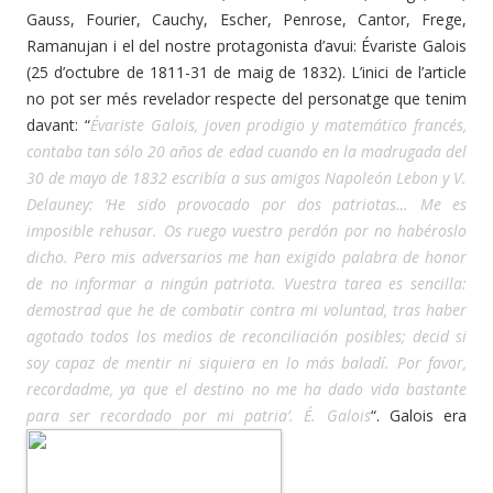
Gauss, Fourier, Cauchy, Escher, Penrose, Cantor, Frege,
Ramanujan i el del nostre protagonista d’avui: Évariste Galois
(25 d’octubre de 1811-31 de maig de 1832). L’inici de l’article
no pot ser més revelador respecte del personatge que tenim
davant: “
Évariste Galois, joven prodigio y matemático francés,
contaba tan sólo 20 años de edad cuando en la madrugada del
30 de mayo de 1832 escribía a sus amigos Napoleón Lebon y V.
Delauney: ‘He sido provocado por dos patriotas… Me es
imposible rehusar. Os ruego vuestro perdón por no habéroslo
dicho. Pero mis adversarios me han exigido palabra de honor
de no informar a ningún patriota. Vuestra tarea es sencilla:
demostrad que he de combatir contra mi voluntad, tras haber
agotado todos los medios de reconciliación posibles; decid si
soy capaz de mentir ni siquiera en lo más baladí. Por favor,
recordadme, ya que el destino no me ha dado vida bastante
para ser recordado por mi patria’. É. Galois
“. Galois era