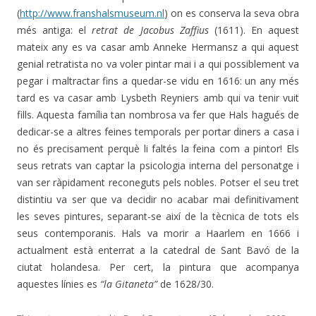
(
http://www.franshalsmuseum.nl
) on es conserva la seva obra
més antiga: el
retrat de Jacobus Zaffius
(1611). En aquest
mateix any es va casar amb Anneke Hermansz a qui aquest
genial retratista no va voler pintar mai i a qui possiblement va
pegar i maltractar fins a quedar-se vidu en 1616: un any més
tard es va casar amb Lysbeth Reyniers amb qui va tenir vuit
fills. Aquesta família tan nombrosa va fer que Hals hagués de
dedicar-se a altres feines temporals per portar diners a casa i
no és precisament perquè li faltés la feina com a pintor! Els
seus retrats van captar la psicologia interna del personatge i
van ser ràpidament reconeguts pels nobles. Potser el seu tret
distintiu va ser que va decidir no acabar mai definitivament
les seves pintures, separant-se així de la tècnica de tots els
seus contemporanis. Hals va morir a Haarlem en 1666 i
actualment està enterrat a la catedral de Sant Bavó de la
ciutat holandesa. Per cert, la pintura que acompanya
aquestes línies es
“la Gitaneta”
de 1628/30.