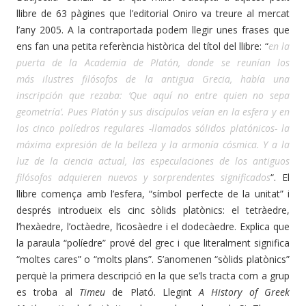
llibre de 63 pàgines que l’editorial Oniro va treure al mercat
l’any 2005. A la contraportada podem llegir unes frases que
ens fan una petita referència històrica del títol del llibre: “
en la
puerta de la Academia de Platón, donde se reunían los
más ilustres filósofos de la antigua Grecia, había una
inscripción que rezaba: ‘Que aquí no entre quien no sepa
geometría’. Pues Platón y sus discípulos veían en la esfera y en
los cinco políedros regulares -llamados sólidos platónicos- la
máxima expresión de la belleza y la armonía cósmica. Y a la
luz de la ciencia actual, las especulaciones de los antiguos
filósofos adquieren nuevos y sorprendentes significados
“. El
llibre comença amb l’esfera, “símbol perfecte de la unitat” i
després introdueix els cinc sòlids platònics: el tetràedre,
l’hexàedre, l’octàedre, l’icosàedre i el dodecàedre. Explica que
la paraula “políedre” prové del grec i que literalment significa
“moltes cares” o “molts plans”. S’anomenen “sòlids platònics”
perquè la primera descripció en la que se’ls tracta com a grup
es troba al
Timeu
de Plató. Llegint
A History of Greek