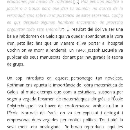
ecuaciones por medio de radicales
[…]
Haz petición pública a
Jacobi o a Gauss para que den su opinión, no acerca de la
veracidad, sino sobre la importancia de estos teoremas. Confío
en que después algunos hombres encuentren de provecho
organizar todo este embrollo
“.
El resultat del dol va ser una
bala a l’abdomen de Galois qui va quedar abandonat a la vora
d’un petit llac fins que un vianant el va portar a l’hospital
Cochin on va morir a l’endemà.
En 1846, Joseph Liouville va
publicar els seus manuscrits donant per inaugurada la teoria
de grups.
Un cop introduïts en aquest personatge tan novelesc,
Rothman ens apunta la importància de l’obra matemàtica de
Galois al mateix temps que com a estudiant, suspenia per
segona vegada l’examen de matemàtiques d’ingrés a l’École
Polytechnique i va haver de conformar-se amb estudiar a
l’École Normale de París, on va ser expulsat i detingut i
empresonat dues vegades per motius polítics. Tot i així, la
seva ment era privilegiada. Rothman reprodueix aquí les