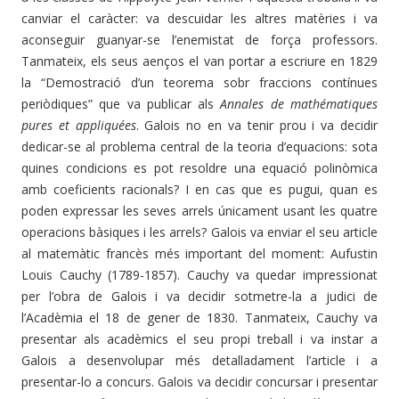
canviar el caràcter: va descuidar les altres matèries i va
aconseguir guanyar-se l’enemistat de força professors.
Tanmateix, els seus aenços el van portar a escriure en 1829
la “Demostració d’un teorema sobr fraccions contínues
periòdiques” que va publi
car als
Annales de mathématiques
pures et appliquées
. Galois no en va tenir prou i va decidir
dedicar-se al problema central de la teoria d’equacions: sota
quines condicions es pot resoldre una equació polinòmica
amb coeficients racionals? I en cas que es pugui, quan es
poden expressar les seves arrels únicament usant les quatre
operacions bàsiques i les arrels? Galois va enviar el seu article
al matemàtic francès més important del moment: Aufustin
Louis Cauchy (1789-1857). Cauchy va quedar impressionat
per l’obra de Galois i va decidir sotmetre-la a judici de
l’Acadèmia el 18 de gener de 1830. Tanmateix, Cauchy va
presentar als acadèmics el seu propi treball i va instar a
Galois a desenvolupar més detalladament l’article i a
presentar-lo a concurs. Galois va decidir concursar i presentar