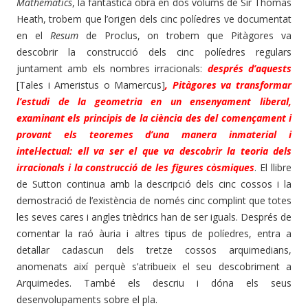
Mathematics
, la fantàstica obra en dos volums de Sir Thomas
Heath, trobem que l’origen dels cinc políedres ve documentat
e
n el
Resum
de Proclus, on trobem que Pitàgores va
descobrir la construcció dels cinc políedres regulars
juntament amb els nombres irracionals:
després d’aquests
[Tales i Ameristus o Mamercus]
, Pitàgores va transformar
l’estudi de la geometria en un ensenyament liberal,
examinant els principis de la ciència des del començament i
provant els teoremes d’una manera inmaterial i
intel·lectual: ell va ser el que va descobrir la teoria dels
irracionals i la construcció de les figures còsmiques
. El llibre
de Sutton continua amb la descripció dels cinc cossos i la
demostració de l’existència de només cinc complint que totes
les seves cares i angles trièdrics han de ser iguals. Després de
comentar la raó àuria i altres tipus de políedres, entra a
detallar cadascun dels tretze cossos arquimedians,
anomenats així perquè s’atribueix el seu descobriment a
Arquimedes. També els descriu i dóna els seus
desenvolupaments sobre el pla.