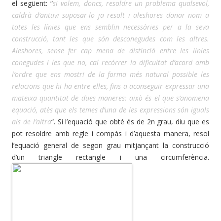
el següent: “
si volem, doncs, resoldre un problema qualsevol,
caldrà d’antuvi suposar-lo ja resolt i aleshores donar nom a
totes les línies que ens semblin necessàries per a la seva
construcció, tant les que són desconegudes com les altres.
Aleshores, sense fer cap mena de distinció entre les línies
conegudes i les que no, cal recórrer la dificultat d’acord amb
l’ordre que ens mostri de la forma més natural possible les
relacions que hi ha entre elles, fins a aconseguir expressar una
mateixa quantitat de dues maneres: això és el que s’anomena
equació, atès que els temes d’una de les expressions són iguals
als de l’altra
“. Si l’equació que obté és de 2n grau, diu que es
pot resoldre amb regle i compàs i d’aquesta manera, resol
l’equació general de segon grau mitjançant la construcció
d’un triangle rectangle i
una circumferència.