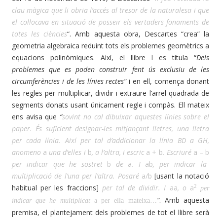
clau màgica que li obria l’accés al tresor de la naturalesa i que
el col·locava en situació de posseir els vertaders fonaments de
totes les ciències
“. Amb aquesta obra, Descartes “crea” la
geometria algebraica reduint tots els problemes geomètrics a
equacions polinòmiques. Així, el llibre I es titula “
Dels
problemes que es poden construir fent ús exclusiu de les
circumferències i de les línies rectes
” i en ell, comença donant
les regles per multiplicar, dividir i extraure l’arrel quadrada de
segments donats usant únicament regle i compàs. Ell mateix
ens avisa que
“
sovint no cal dibuixar aquestes línies sobre el
paper. És suficient designar-les mitjançant lletres, una lletra
per cada línia. Així per tal d’addicionar la línia BD a GH,
anomeno
a
una d’elles i
b
, a l’altra, i escric
a + b
. Escriuré
a – b
per indicar que he sostret
b
de
a
. I
ab
, per indicar la
multiplicació de l’una per l’altra. Posaré
a/b
[usant la notació
habitual per les fraccions]
per tal de dividir. I
aa
, o
a
2
per
“
. Amb aquesta
indicar que he multiplicat
a per ella mateixa…
premisa, el plantejament dels problemes de tot el llibre serà