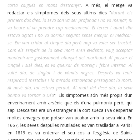
carta caigués en mans d’estranys
“. A més, el metge va
redactar els símptomes dels seus últims dies “
durant els
primers dos dies, la seva son va ser profunda i no va menjar, ni
va beure ni va prendre cap medicament. El tercer i quart dia
estava agitat i no va dormir seguint sense menjar ni medicar-
se. Em van cridar al cinquè dia però nop va voler ser tractat.
Com els senyals de la seva mort eren evidents, vaig acceptar
mantenir-me gustosament allunyat del moribund. Al passar el
cinquè i sisè dies, es va queixar de mareig i febre interna. Al
vuitè dia, de singlot i de vòmits negres. Després va tenir
respiració inestable i la mirada extraviada presagiant la mort.
Al novè dia, tot estava perdut. Al matí del desè dia, la seva
ànima va tornar a Déu
“. Els símptomes són més propis d’un
enverinament amb arsènic que els d’una pulmonia però, qui
sap. Descartes era un estranger a la cort sueca i va despertar
moltes enveges que potser van acabar amb la seva vida. En
1667, les seves despulles mutilades es van traslladar a París i
en 1819 es va enterrar el seu cos a l’església de Saint-