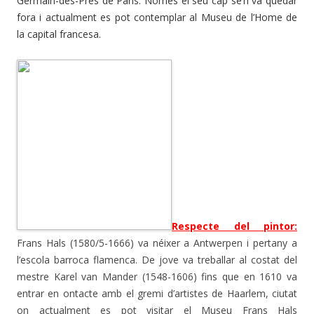
Germain-des-Prés de París. Només el seu cap se’n va quedar
fora i actualment es pot contemplar al Museu de l’Home de
la capital francesa.
Respecte del pintor:
Frans Hals (1580/5-1666) va néixer a Antwerpen i pertany a
l’escola barroca flamenca. De jove va treballar al costat del
mestre Karel van Mander (1548-1606) fins que en 1610 va
entrar en ontacte amb el gremi d’artistes de Haarlem, ciutat
on actualment es pot visitar el Museu Frans Hals