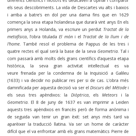
diferents científics i filòsofs es dedicaven a opinar i compartir
els seus descobriments. La vida de Descartes viu alts i baixos
i arriba a batre’s en dol per una dama fins que en 1629
comença la seva etapa holandesa que durarà vint anys En els
primers anys a Holanda, va escriure un perdut
Tractat de la
metafísica
, l’obra titulada
El món
i el
Tractat de la llum i de
l’home
. També resol el problema de Pappus de les tres i
quatre rectes el qual serà la base de la seva
Geometria
. Tal i
com passarà amb molts dels grans científics d’aquesta etapa
històrica, la seva gran activitat intel·lectual es va
veure frenada per la condemna de la Inquisició a Galileu
(1633) i va decidir no publicar res per si de cas. L’obra més
damnificada per aquesta decisió va ser el
Discurs del Mètode
i
els seus tres apèndixos: la
Diòptrica
, els
Meteors
i la
Geometria
. El 8 de juny de 1637 es van imprimir a Leiden
aquests tres apèndixos en francès però de forma anònima i
de seguida van tenir un gran èxit: set anys més tard va
aparèixer la traducció llatina. Va ser un home de caràcter
difícil que el va enfrontar amb els grans matemàtics Pierre de