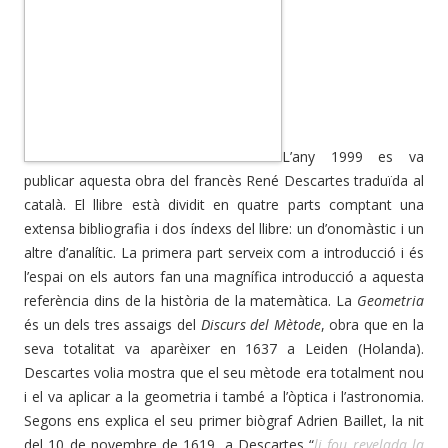
L’any 1999 es va
publicar aquesta obra del francès René Descartes traduïda al
català. El llibre està dividit en quatre parts comptant una
extensa bibliografia i dos índexs del llibre: un d’onomàstic i un
altre d’analític. La primera part serveix com a introducció i és
l’espai on els autors fan una magnífica introducció a aquesta
referència dins de la història de la matemàtica. La
Geometria
és un dels tres assaigs del
Discurs del Mètode
, obra que en la
seva totalitat va aparèixer en 1637 a Leiden (Holanda).
Descartes volia mostra que el seu mètode era totalment nou
i el va aplicar a la geometria i també a l’òptica i l’astronomia.
Segons ens explica el seu primer biògraf Adrien Baillet, la nit
del 10 de novembre de 1619, a Descartes “
li fou revelada la