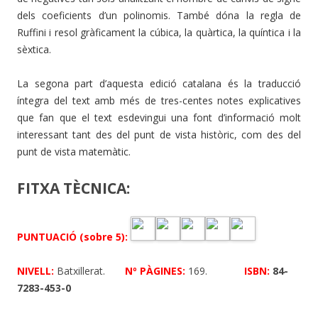
dels coeficients d’un polinomis. També dóna la regla de
Ruffini i resol gràficament la cúbica, la quàrtica, la quíntica i la
sèxtica.
La segona part d’aquesta edició catalana és la traducció
íntegra del text amb més de tres-centes notes explicatives
que fan que el text esdevingui una font d’informació molt
interessant tant des del punt de vista històric, com des del
punt de vista matemàtic.
FITXA TÈCNICA:
PUNTUACIÓ (sobre 5):
NIVELL
:
Batxillerat.
Nº PÀGINES:
169.
ISBN:
84-
7283-453-0