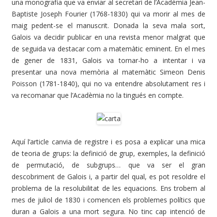
una monografia que va enviar al secretari de l’Acadèmia Jean-
Baptiste Joseph Fourier (1768-1830) qui va morir al mes de
maig pedent-se el manuscrit. Donada la seva mala sort,
Galois va decidir publicar en una revista menor malgrat que
de seguida va destacar com a matemàtic eminent. En el mes
de gener de 1831, Galois va tornar-ho a intentar i va
presentar una nova memòria al matemàtic Simeon Denis
Poisson (1781-1840), qui no va entendre absolutament res i
va recomanar que l’Acadèmia no la tingués en compte.
Aquí l’article canvia de registre i es posa a explicar una mica
de teoria de grups: la definició de grup, exemples, la definició
de permutació, de subgrups… que va ser el gran
descobriment de Galois i, a partir del qual, es pot resoldre el
problema de la resolubilitat de les equacions. Ens trobem al
mes de juliol de 1830 i comencen els problemes polítics que
duran a Galois a una mort segura. No tinc cap intenció de