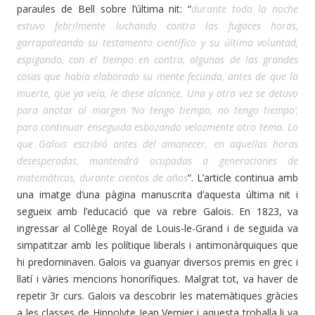
paraules de Bell sobre l’última nit: “
durante toda la noche
estuvo febrilmente luchando contra las fugaces horas,
garrapateando su testamento científico y su última voluntad,
espigando, con el tiempo en contra, algunas de las grandes
cosas que había elaborado su mente fecunda, antes de que la
muerte, que ya veía, le diese alcance. Una y otra vez se detuvo
para anotar al margen ‘No tengo tiempo, no tengo tiempo’,
para continuar enseguida esbozando velozmente otro tema. Lo
que Galois escribió antes del amanecer, en aquellas horas
desesperadas, mantendrá ocupadas a generaciones de
matemáticos, durante cientos de años
“. L’article continua amb
una imatge d’una pàgina manuscrita d’aquesta última nit i
segueix amb l’educació que va rebre Galois. En 1823, va
ingressar al Collège Royal de Louis-le-Grand i de seguida va
simpatitzar amb les polítique liberals i antimonàrquiques que
hi predominaven. Galois va guanyar diversos premis en grec i
llatí i vàries mencions honorífiques. Malgrat tot, va haver de
repetir 3r curs. Galois va descobrir les matemàtiques gràcies
a les classes de Hippolyte Jean Vernier i aquesta troballa li va