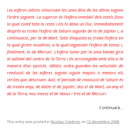
Les esferes celests s’inscriuen les unes dins de les altres segons
l’ordre següent. La superior és l’esfera immòbil dels estels fixos
la qual conté tota la resta i els hi dóna un lloc. Immediatament
després es troba l’esfera de Saturn seguida de la de Júpiter i, a
continuació, per la de Mart. Sota d’aquesta es troba l’esfera en
la qual girem nosaltres, a la qual segueixen l’esfera de Venus i,
finalment, la de Mercuri. L’esfera lunar per la seva banda gira
al voltant del centre de la Terra i és arrossegada amb ella a la
manera d’un epicicle. Idèntic ordre guarden les velocitats de
revolució de les esferes segons siguin majors o menors els
cercles que descriuen. Així, el període de revolució de Saturn és
de trenta anys, de dotze el de Júpiter, dos el de Mart, un any el
de la Terra, nou mesos el de Venus i tres el de Mercuri.
Continuarà…
This entry was posted in
Nicolau Copèrnic
on
12 desembre 2008
.