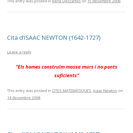
This entry was posted in
René Descartes
on
15 desembre 2008
.
Cita d’ISAAC NEWTON (1642-1727)
Leave a reply
“Els homes construïm massa murs i no ponts
suficients”
This entry was posted in
CITES MATEMÀTIQUES
,
Isaac Newton
on
14 desembre 2008
.