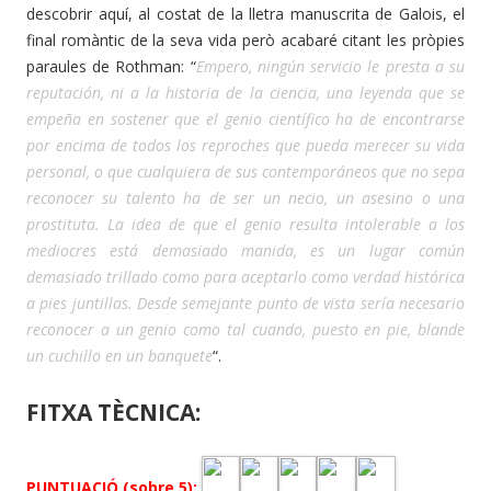
descobrir aquí, al costat de la lletra manuscrita de Galois, el
final romàntic de la seva vida però acabaré citant les pròpies
paraules de Rothman: “
Empero, ningún servicio le presta a su
reputación, ni a la historia de la ciencia, una leyenda que se
empeña en sostener que el genio científico ha de encontrarse
por encima de todos los reproches que pueda merecer su vida
personal, o que cualquiera de sus contemporáneos que no sepa
reconocer su talento ha de ser un necio, un asesino o una
prostituta. La idea de que el genio resulta intolerable a los
mediocres está demasiado manida, es un lugar común
demasiado trillado como para aceptarlo como verdad histórica
a pies juntillas. Desde semejante punto de vista sería necesario
reconocer a un genio como tal cuando, puesto en pie, blande
un cuchillo en un banquete
“.
FITXA TÈCNICA:
PUNTUACIÓ (sobre 5):