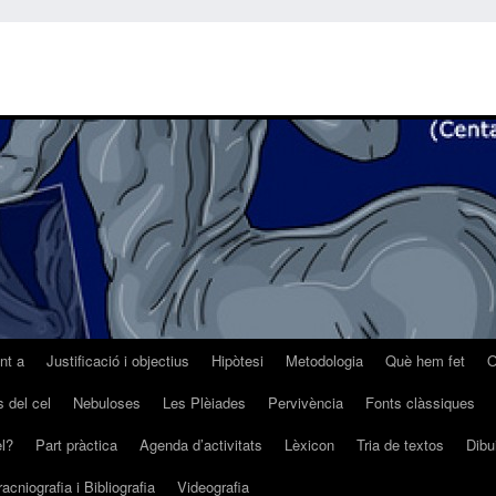
nt a
Justificació i objectius
Hipòtesi
Metodologia
Què hem fet
O
 del cel
Nebuloses
Les Plèiades
Pervivència
Fonts clàssiques
el?
Part pràctica
Agenda d’activitats
Lèxicon
Tria de textos
Dibu
acniografia i Bibliografia
Videografia