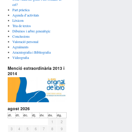
cel?
Part pràctica
Agenda d’activitats
Lèxicon
Tria de textos
Dibuixos i arbre genealògic
Conclusions
Valoració personal
Agraïments
Aracniografia i Bibliografia
Videografia
Menció extraordinària 2013 i
2014
agost 2026
dl.
dt.
dc.
dj.
dv.
ds.
dg.
1
2
3
4
5
6
7
8
9