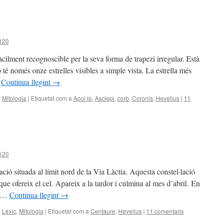
1120
àcilment recognoscible per la seva forma de trapezi irregular. Està
 té només onze estrelles visibles a simple vista. La estrella més
…
Continua llegint
→
,
Mitologia
|
Etiquetat com a
Apol·lo
,
Asclepi
,
corb
,
Coronis
,
Hevelius
|
11
1120
ació situada al límit nord de la Via Làctia. Aquesta constel·lació
ue ofereix el cel. Apareix a la tardor i culmina al mes d’abril. En
a …
Continua llegint
→
,
Lèxic
,
Mitologia
|
Etiquetat com a
Centaure
,
Hevelius
|
11 comentaris