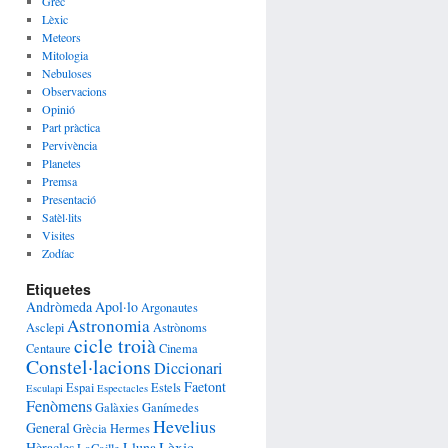
Grec
Lèxic
Meteors
Mitologia
Nebuloses
Observacions
Opinió
Part pràctica
Pervivència
Planetes
Premsa
Presentació
Satèl·lits
Visites
Zodíac
Etiquetes
Andròmeda
Apol·lo
Argonautes
Astronomia
Asclepi
Astrònoms
cicle troià
Centaure
Cinema
Constel·lacions
Diccionari
Faetont
Espai
Estels
Esculapi
Espectacles
Fenòmens
Galàxies
Ganímedes
Hevelius
General
Grècia
Hermes
Lèxic
Hèracles
Lluna