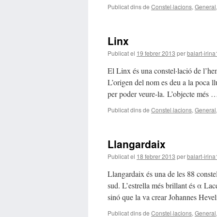
Publicat dins de
Constel·lacions
,
General
Linx
Publicat el
19 febrer 2013
per
balart-irin
El Linx és una constel·lació de l’he
L’origen del nom es deu a la poca llu
per poder veure-la. L’objecte més
Publicat dins de
Constel·lacions
,
General
Llangardaix
Publicat el
18 febrer 2013
per
balart-irin
Llangardaix és una de les 88 constel
sud. L’estrella més brillant és α Lac
sinó que la va crear Johannes Heve
Publicat dins de
Constel·lacions
,
General