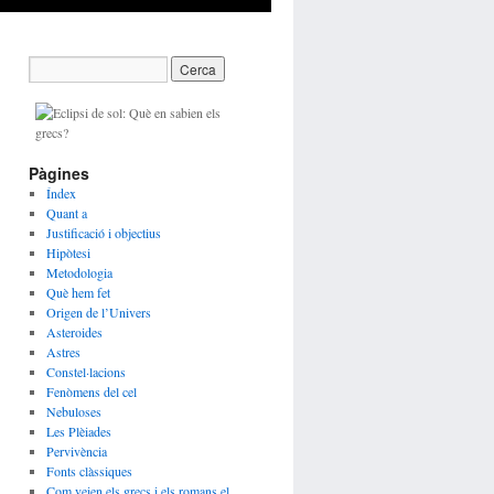
Pàgines
Índex
Quant a
Justificació i objectius
Hipòtesi
Metodologia
Què hem fet
Origen de l’Univers
Asteroides
Astres
Constel·lacions
Fenòmens del cel
Nebuloses
Les Plèiades
Pervivència
Fonts clàssiques
Com veien els grecs i els romans el