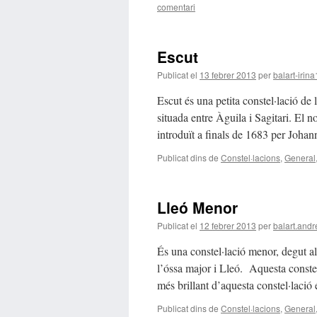
comentari
Εscut
Publicat el
13 febrer 2013
per
balart-irin
Escut és una petita constel·lació de
situada entre Àguila i Sagitari. El
introduït a finals de 1683 per Joha
Publicat dins de
Constel·lacions
,
General
Lleó Menor
Publicat el
12 febrer 2013
per
balart.and
És una constel·lació menor, degut al
l’óssa major i Lleó. Aquesta constel·
més brillant d’aquesta constel·lació
Publicat dins de
Constel·lacions
,
General