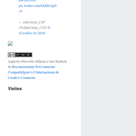
pic.twitter.com/SAX8e3Q9
c9
— eduCaixa_CAT
(@EduCaixa_CAT)
6
d’octubre de 2016
Aquesta obra està subjecta a una llicència
de
Reconeixement-NoComercial-
CompartirIgual 4.0 Internacional de
Creative Commons
Visites