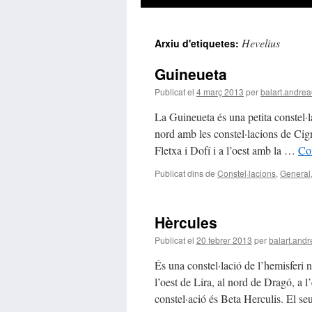
Hevelius
Arxiu d'etiquetes:
Guineueta
Publicat el
4 març 2013
per
balart.andre
La Guineueta és una petita constel·la
nord amb les constel·lacions de Cign
Fletxa i Dofí i a l’oest amb la …
Con
Publicat dins de
Constel·lacions
,
General
Hèrcules
Publicat el
20 febrer 2013
per
balart.and
És una constel·lació de l’hemisferi 
l’oest de Lira, al nord de Dragó, a l
constel·ació és Beta Herculis. El 