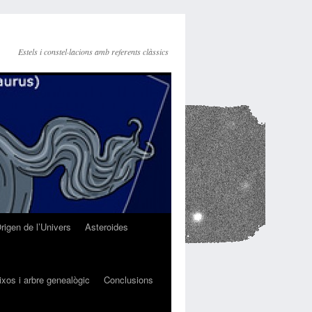
Estels i constel·lacions amb referents clàssics
rigen de l’Univers
Asteroides
ixos i arbre genealògic
Conclusions