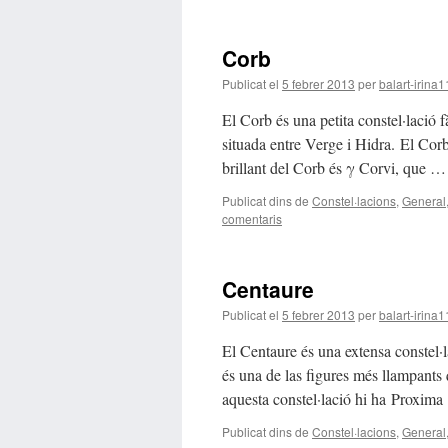
Corb
Publicat el
5 febrer 2013
per
balart-irina
El Corb és una petita constel·lació f
situada entre Verge i Hidra. El Corb
brillant del Corb és γ Corvi, que 
Publicat dins de
Constel·lacions
,
General
comentaris
Centaure
Publicat el
5 febrer 2013
per
balart-irina
El Centaure és una extensa constel·l
és una de las figures més llampants q
aquesta constel·lació hi ha Proxim
Publicat dins de
Constel·lacions
,
General