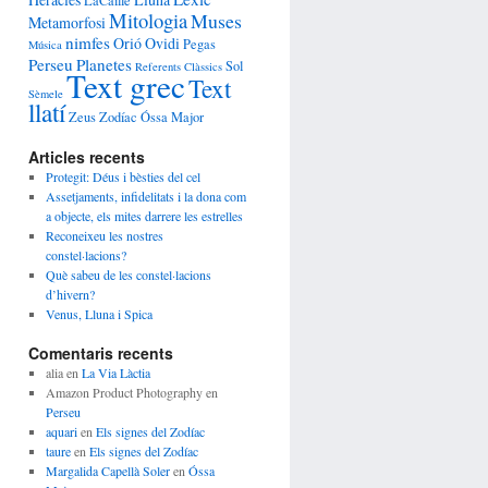
LaCaille
Mitologia
Muses
Metamorfosi
nimfes
Orió
Ovidi
Pegas
Música
Perseu
Planetes
Sol
Referents Clàssics
Text grec
Text
Sèmele
llatí
Zeus
Zodíac
Óssa Major
Articles recents
Protegit: Déus i bèsties del cel
Assetjaments, infidelitats i la dona com
a objecte, els mites darrere les estrelles
Reconeixeu les nostres
constel·lacions?
Què sabeu de les constel·lacions
d’hivern?
Venus, Lluna i Spica
Comentaris recents
alia
en
La Via Làctia
Amazon Product Photography
en
Perseu
aquari
en
Els signes del Zodíac
taure
en
Els signes del Zodíac
Margalida Capellà Soler
en
Óssa