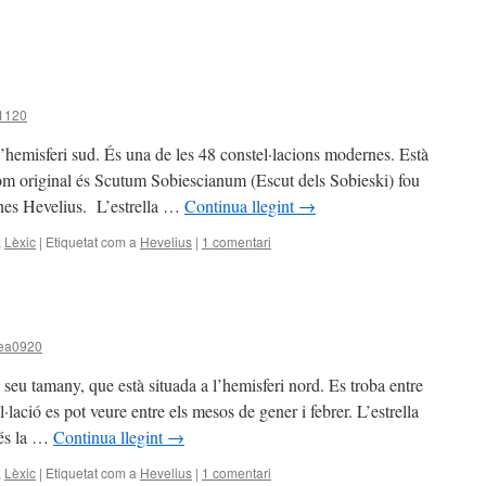
a1120
 l’hemisferi sud. És una de les 48 constel·lacions modernes. Està
 nom original és Scutum Sobiescianum (Escut dels Sobieski) fou
nnes Hevelius. L’estrella …
Continua llegint
→
,
Lèxic
|
Etiquetat com a
Hevelius
|
1 comentari
rea0920
 seu tamany, que està situada a l’hemisferi nord. Es troba entre
lació es pot veure entre els mesos de gener i febrer. L’estrella
 és la …
Continua llegint
→
,
Lèxic
|
Etiquetat com a
Hevelius
|
1 comentari