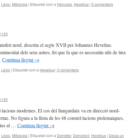
,
Lèxic
,
Mitologia
|
Etiquetat com a
Hèrcules
,
Hevelius
|
3 comentaris
a1120
misferi nord, descrita el segle XVII per Johannes Hevelius.
minositat dels seus astres, fet que fa que es necessitin ulls de linx
 …
Continua llegint
→
,
Lèxic
|
Etiquetat com a
Hevelius
|
3 comentaris
a1120
·lacions modernes. El cos del llangardaix va en direcció nord-
ertae. No figura a la llista de les 48 constel·lacions ptolemaiques,
lius al …
Continua llegint
→
,
Lèxic
,
Mitologia
|
Etiquetat com a
Demèter
,
Demofont
,
Hevelius
|
Deixa un