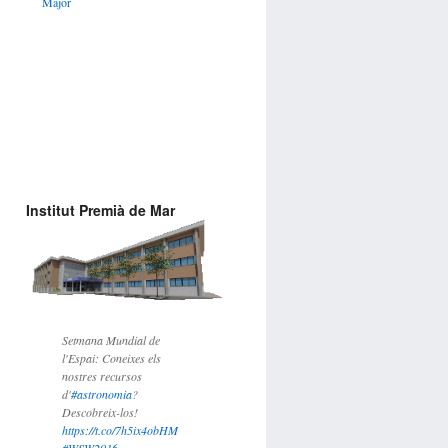
Major
Institut Premià de Mar
Setmana Mundial de
l'Espai: Coneixes els
nostres recursos
d'
#astronomia
?
Descobreix-los!
https://t.co/7h5ix4obHM
#WSW2016