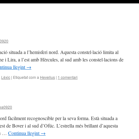
a0920
ció situada a l’hemisferi nord. Aquesta constel·lació limita al
e i Lira, a l’est amb Hèrcules, al sud amb les constel·lacions de
tinua llegint
→
,
Lèxic
|
Etiquetat com a
Hevelius
|
1 comentari
rea0920
nord fàcilment recognoscible per la seva forma. Està situada a
’est de Bover i al sud d’Ofüc. L’estrella més brillant d’aquesta
seu …
Continua llegint
→