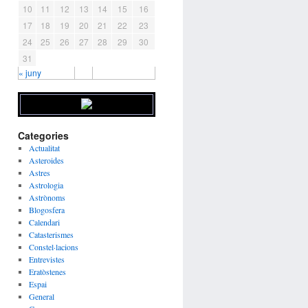
10
11
12
13
14
15
16
17
18
19
20
21
22
23
24
25
26
27
28
29
30
31
« juny
Categories
Actualitat
Asteroides
Astres
Astrologia
Astrònoms
Blogosfera
Calendari
Catasterismes
Constel·lacions
Entrevistes
Eratòstenes
Espai
General