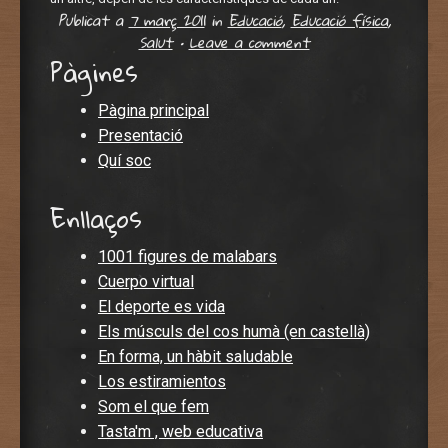
Publicat a
7 març 2011
in
Educació
,
Educació física
,
Salut
•
Leave a comment
Pàgines
Pàgina principal
Presentació
Quí soc
Enllaços
1001 figures de malabars
Cuerpo virtual
El deporte es vida
Els músculs del cos humà (en castellà)
En forma, un hàbit saludable
Los estiramientos
Som el que fem
Tasta'm , web educativa