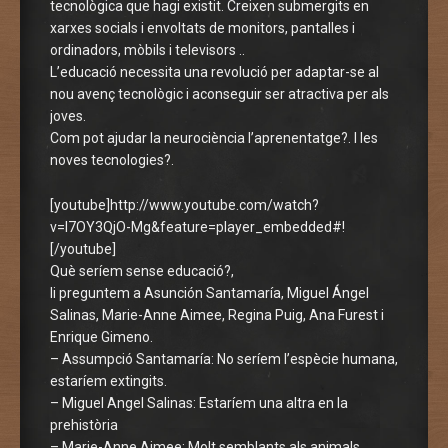
tecnològica que hagi existit. Creixen submergits en
xarxes socials i envoltats de monitors, pantalles i
ordinadors, mòbils i televisors ..
L’educació necessita una revolució per adaptar-se al
nou avenç tecnològic i aconseguir ser atractiva per als
joves.
Com pot ajudar la neurociència l’aprenentatge?. I les
noves tecnologies?.
[youtube]http://www.youtube.com/watch?
v=l7OY3QjO-Mg&feature=player_embedded#!
[/youtube]
Què seríem sense educació?,
li preguntem a Asunción Santamaría, Miguel Ángel
Salinas, Marie-Anne Aimee, Regina Puig, Ana Furest i
Enrique Gimeno.
– Assumpció Santamaría: No seríem l’espècie humana,
estaríem extingits.
– Miguel Angel Salinas: Estaríem una altra en la
prehistòria
– Marie-Anne Aimee: Molt semblants als animals.