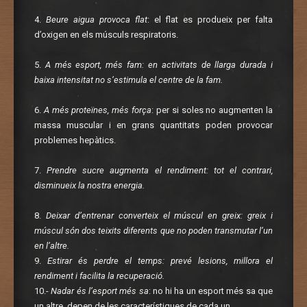
4.
Beure aigua provoca flat
: el flat es produeix per falta
d’oxigen en els músculs respiratoris.
5.
A més esport, més fam
: en activitats de llarga durada i
baixa intensitat no s’estimula el centre de la fam.
6.
A més proteïnes, més força
: per si soles no augmenten la
massa muscular i en grans quantitats poden provocar
problemes hepàtics.
7.
Prendre sucre augmenta el rendiment
: tot el contrari,
disminueix la nostra energia.
8.
Deixar d’entrenar converteix el múscul en greix
: greix i
múscul són dos teixits diferents que no poden transmutar l’un
en l’altre.
9.
Estirar és perdre el temps
: prevé lesions, millora el
rendiment i facilita la recuperació.
10.-
Nadar és l’esport més sa
: no hi ha un esport més sa que
un altre, depen de les característiques de cada un.