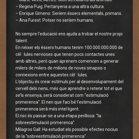
– Regina Puig: Pertanyeria a una altra cultura.
– Enrique Gimeno: Seríem éssers elementals, primaris.
– Ana Furest: Potser no seríem humans.
No sempre l’educació ens ajuda a trobar el nostre propi
talent.
En néixer els éssers humans tenim 100.000.000.000 de
cèl · lules nervioses que tenen pocs contactes unes
amb altres, però quan aprenem comencen a generar
milers de milers de milions de noves sinapsis o
connexions entre aquestes cèl · lules.
L’objectiu és crear estímuls per al desenvolupament del
cervell dels nens, més que aprendre o retenir tot el que
se’ls ensenya, serà considerat com “estimulació
primerenca”. El nen que faci bé l’estimulació
primerenca serà més intel·ligent.
El risc és passar-se a una etapa perillosa: “la
sobreestimulació primerenca”.
Milagros Gall: Ha estudiat els possible efectes nocius
de la “sobreestimulació primerenca”.