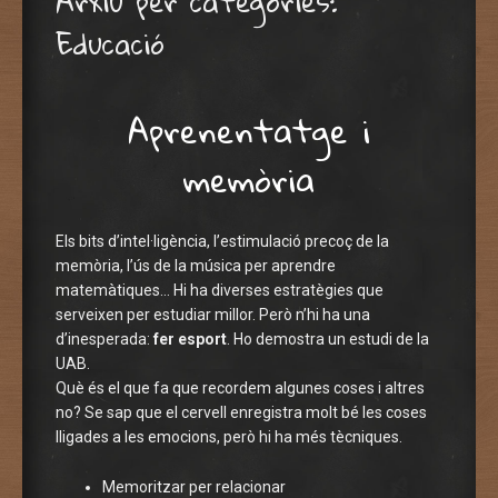
Arxiu per categories:
Educació
Aprenentatge i
memòria
Els bits d’intel·ligència, l’estimulació precoç de la
memòria, l’ús de la música per aprendre
matemàtiques… Hi ha diverses estratègies que
serveixen per estudiar millor. Però n’hi ha una
d’inesperada:
fer esport
. Ho demostra un estudi de la
UAB.
Què és el que fa que recordem algunes coses i altres
no? Se sap que el cervell enregistra molt bé les coses
lligades a les emocions, però hi ha més tècniques.
Memoritzar per relacionar