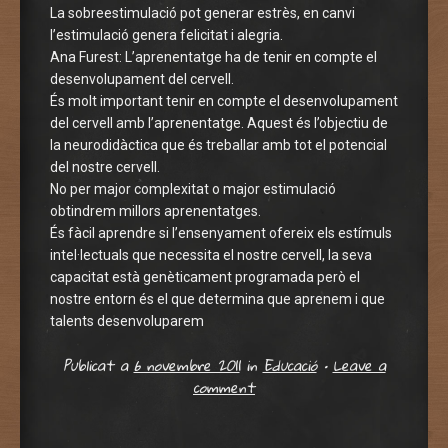
La sobreestimulació pot generar estrès, en canvi
l’estimulació genera felicitat i alegria.
Ana Furest: L’aprenentatge ha de tenir en compte el
desenvolupament del cervell.
És molt important tenir en compte el desenvolupament
del cervell amb l’aprenentatge. Aquest és l’objectiu de
la neurodidàctica que és treballar amb tot el potencial
del nostre cervell.
No per major complexitat o major estimulació
obtindrem millors aprenentatges.
És fàcil aprendre si l’ensenyament ofereix els estímuls
intel·lectuals que necessita el nostre cervell, la seva
capacitat està genèticament programada però el
nostre entorn és el que determina que aprenem i que
talents desenvoluparem
Publicat a
6 novembre 2011
in
Educació
•
Leave a
comment