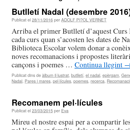
Butlletí Nadal (desembre 2016
Publicat el
28/11/2016
per
ADOLF PI?OL VERNET
Arriba el primer Butlletí d’aquest Cur
cada curs quan s’acosten les dates de Na
Biblioteca Escolar volem donar a conèixe
noves recomanacions i propostes literàrie
cançons i poemes …
Continua llegint
Publicat dins de
àlbum il·lustrat
,
butlletí
,
el nadal
,
epèrgam
,
Gene
Nadal
,
Pares i mares
,
pel·lícules
,
poemes
,
recerca
,
Recomanaci
Recomanem pel·lícules
Publicat el
23/03/2015
per
Eva
Mireu el nostre espai per a compartir l