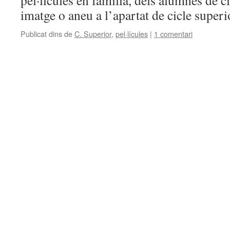
pel·lícules en família, dels alumnes de c
imatge o aneu a l’apartat de cicle super
Publicat dins de
C. Superior
,
pel·lícules
|
1 comentari