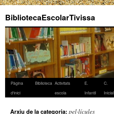
BibliotecaEscolarTivissa
Pàgina
Biblioteca
Activitats
E.
C.
Vés
d'inici
escola
Infantil
Inicial
al
contingut
pel·lícules
Arxiu de la categoria: