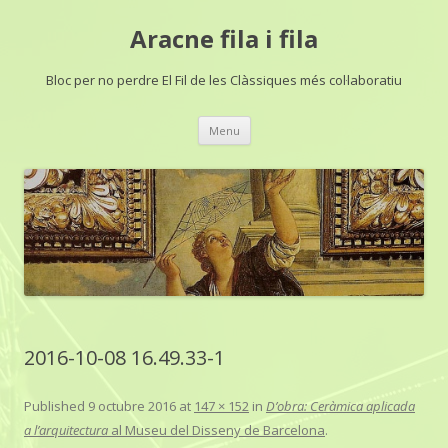
Aracne fila i fila
Bloc per no perdre El Fil de les Clàssiques més col·laboratiu
Skip
Menu
to
content
2016-10-08 16.49.33-1
Published
9 octubre 2016
at
147 × 152
in
D’obra: Ceràmica aplicada
a l’arquitectura
al Museu del Disseny de Barcelona
.