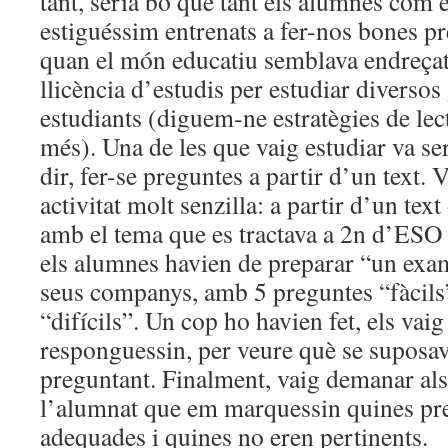
tant, seria bo que tant els alumnes com 
estiguéssim entrenats a fer-nos bones pr
quan el món educatiu semblava endreçat
llicència d’estudis per estudiar diversos 
estudiants (diguem-ne estratègies de lect
més). Una de les que vaig estudiar va se
dir, fer-se preguntes a partir d’un text.
activitat molt senzilla: a partir d’un text
amb el tema que es tractava a 2n d’ESO (
els alumnes havien de preparar “un exam
seus companys, amb 5 preguntes “fàcils”
“difícils”. Un cop ho havien fet, els vai
responguessin, per veure què se suposav
preguntant. Finalment, vaig demanar als
l’alumnat que em marquessin quines pr
adequades i quines no eren pertinents.