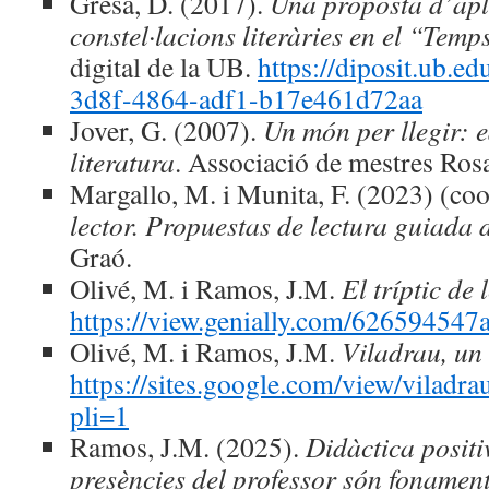
Gresa, D. (2017).
Una proposta d’apli
constel·lacions literàries en el “Temp
digital de la UB.
https://diposit.ub.e
3d8f-4864-adf1-b17e461d72aa
Jover, G. (2007).
Un món per llegir: e
literatura
. Associació de mestres Ros
Margallo, M. i Munita, F. (2023) (co
lector. Propuestas de lectura guiada d
Graó.
Olivé, M. i Ramos, J.M.
El tríptic de 
https://view.genially.com/62659454
Olivé, M. i Ramos, J.M.
Viladrau, un 
https://sites.google.com/view/viladra
pli=1
Ramos, J.M. (2025).
Didàctica positiv
presències del professor són fonamen