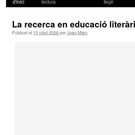
d'inici
lectura
llegir
al
contingut
La recerca en educació literàri
Publicat el
13 juliol 2026
per
Joan Marc