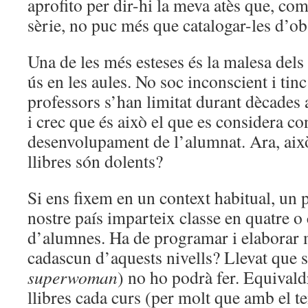
aprofito per dir-hi la meva atès que, com
sèrie, no puc més que catalogar-les d’o
Una de les més esteses és la malesa dels l
ús en les aules. No soc inconscient i tin
professors s’han limitat durant dècades a 
i crec que és això el que es considera con
desenvolupament de l’alumnat. Ara, això
llibres són dolents?
Si ens fixem en un context habitual, un
nostre país imparteix classe en quatre o 
d’alumnes. Ha de programar i elaborar m
cadascun d’aquests nivells? Llevat que 
superwoman
) no ho podrà fer. Equivald
llibres cada curs (per molt que amb el t