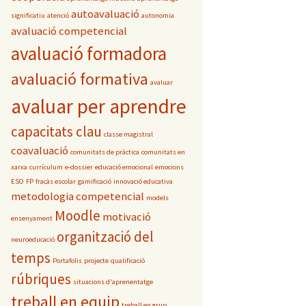
autoavaluació
significatiu
atenció
autonomia
avaluació competencial
avaluació formadora
avaluació formativa
avaluar
avaluar per aprendre
capacitats clau
classe magistral
coavaluació
comunitats de pràctica
comunitats en
xarxa
currículum
e-dossier
educació emocional
emocions
ESO
FP
fracàs escolar
gamificació
innovació educativa
metodologia competencial
models
Moodle
motivació
ensenyament
organització del
neuroeducació
temps
Portafolis
projecte
qualificació
rúbriques
situacions d'aprenentatge
treball en equip
treball en grup