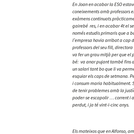
En Joan en acabar la ESO estava
coneixements amb professors ex
exàmens continuats pràcticame
gairebé res, i en acabar 4t el 
només estudis primaris que a ba
l’empresa havia arribat a cap d
professors del seu fill, director
va fer un grau mitjà per que el 
bé: va anar pujant també fins 
un salari tant bo que li va pe
esquiar els caps de setmana. Pe
i consum maria habitualment. S
de tenir problemes amb la justíc
poder-se escapolir … corrent i
perdut, i ja té vint-i-cinc anys.
Els mateixos que en Alfonso, am