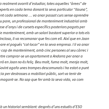
 realment avorrit d’estudiar, totes aquelles “àrees” de
perts en cada tema donant la seva particular “llauna”,
nt cada setmana … va anar passat curs sense aprendre
seu pare, un professional de manteniment industrial amb
se d’anys i de cursets específics posteriors pagats per
e manteniment, amb un salari bastant superior a tots els
a inclosa, li va recomanar que fes com ell. Així que en Joan
pare el pogués “col·locar” en la seva empresa. I li va anar
a cap de manteniment, amb cinc persones al seu càrrec i
rmetre comprar-se un apartament a Andorra per anar a
rò en Joan no és feliç. Beu molt, fuma molt, menja molt,
ovint agafa unes trompes descomunals i ha estat a punt
ia per destrosses a mobiliari públic, sort va tenir de
 amagant-se. No sap que fer amb la seva vida, va com
b un historial semblant: després d’uns estudis d’ESO