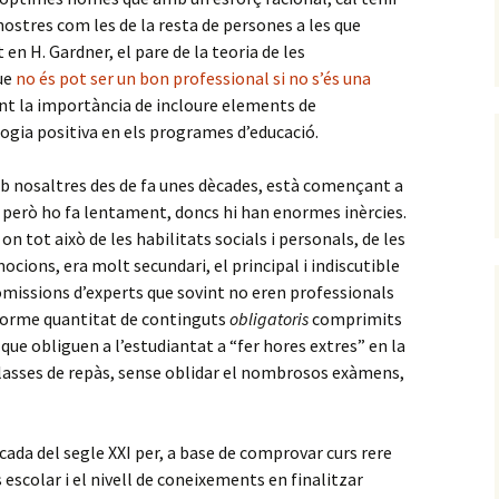
ostres com les de la resta de persones a les que
t en H. Gardner, el pare de la teoria de les
que
no és pot ser un bon professional si no s’és una
ent la importància de incloure elements de
logia positiva en els programes d’educació.
mb nosaltres des de fa unes dècades, està començant a
, però ho fa lentament, doncs hi han enormes inèrcies.
n tot això de les habilitats socials i personals, de les
ocions, era molt secundari, el principal i indiscutible
comissions d’experts que sovint no eren professionals
enorme quantitat de continguts
obligatoris
comprimits
 que obliguen a l’estudiantat a “fer hores extres” en la
 classes de repàs, sense oblidar el nombrosos exàmens,
cada del segle XXI per, a base de comprovar curs rere
 escolar i el nivell de coneixements en finalitzar