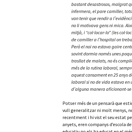
bastant desastrosos, malgrat que
infermera, el pare camiller, tot
van tenir que rendir a l’evidència
no li motivava gens ni mica. Així
mitjà, i “col·locar-lo” (les col·
de camiller a l’hospital on treba
Però el noi no estava gaire cent
sovint dormia només unes poqu
trasllat de malats, no és compli
més de la rutina laboral, sempre
aquest cansament en 25 anys de p
laboral si no de vida estava en 
d’alguna manera aficionant-se a l
Potser més de un pensarà que estic
vull generalitzar ni molt menys, n
recentment i hi vist el seu estat pe
anyets, eren companys d’escola del 
educatiu no els ha educat en el més