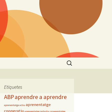
Cerca:
Etiquetes
ABP
aprendre a aprendre
aprenentatge
aprenentatge actiu
cooperatiu
aprenentatge inductiu
aprenentatge