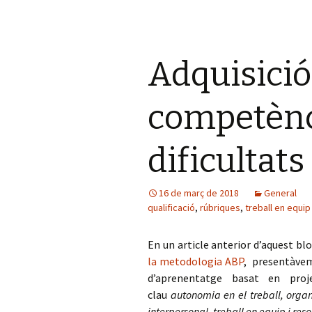
b
tt
m
o
er
p
o
ar
Adquisició
k
te
ix
competènc
dificultats
16 de març de 2018
General
qualificació
,
rúbriques
,
treball en equip
En un article anterior d’aquest bl
la metodologia ABP
, presentàvem
d’aprenentatge basat en proj
clau
autonomia en el treball, organi
interpersonal, treball en equip i re