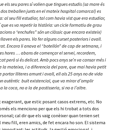
 els seu pares sí volien que tingues estudis (sa mare és
s dos treballen junts en el mateix hospital comarcal) es
: al seu fill estudiar, tal com havia vist que era estudiar,
 que es va repetir la història: un cicle formatiu de grau
locacions o “enchufes” són un clàssic que encara existeix)
llaven els pares. Va fer alguns curset posteriors i avall.
rat. Encara li anava el “botellón” de cap de setmana, i
es hores … abans de començar el servei, recordem,
cat però si és delicat. Amb pocs anys se’n va cansar més i
 la mateixa, i a diferencia del pare, que mai havia petit
ortar lliteres amunt i avall, ell als 25 anys no de vida
un autèntic buit existencial, que va mirar d’omplir
a coca, no a la de pastisseria, si no a l’altre.
 exagerant, que estic posant casos extrems, etc. No
omés els menciono per que els hi trobat a tots dos
rsonal; cal dir que els vaig conèixer quan tenien set
meu fill, eren amics, de fet encara ho son. El sistema
 important: les actituds, la gestió emocional, i