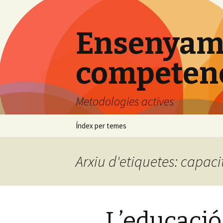
Ensenyame
competenci
Metodologies actives
Vés
Índex per temes
al
contingut
Arxiu d'etiquetes: capaci
L’educació