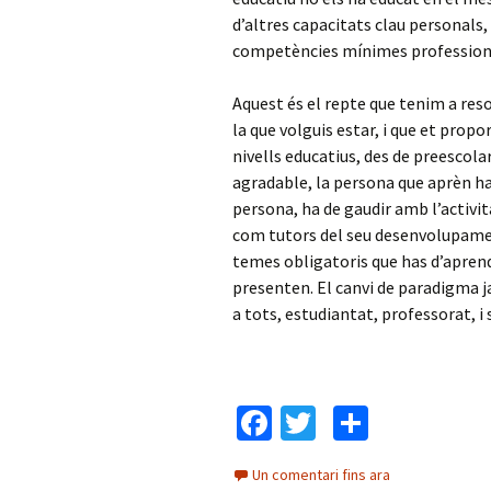
d’altres capacitats clau personals
competències mínimes professionals
Aquest és el repte que tenim a resol
la que volguis estar, i que et propor
nivells educatius, des de preescolar
agradable, la persona que aprèn h
persona, ha de gaudir amb l’activi
com tutors del seu desenvolupame
temes obligatoris que has d’aprendr
presenten. El canvi de paradigma 
a tots, estudiantat, professorat, i
Fa
T
C
ce
wi
o
Un comentari fins ara