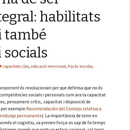
egral: habilitats
i també
 socials
capacitats clau
,
educació emocional
,
fracàs escolar
,
nsenyament
és revolucionari per que defensa que no és
competències socials i personals com ara la capacitat
s, pensament crític, capacitat i disposició de
e per exemple
Recomendación del Consejo relativa a
prendizaje permanente
). La importància de tenir en
omés el cognitiu, va prenen força: es sap de fa temps
 òptimes només que amb un esforç racional, cal tenir