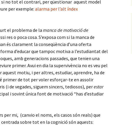
si no tot el contrari, per qüestionar aquest model
veure per exemple:
alarma per l’alt índex
urt el problema de la
manca de motivació de
essi res o poca cosa. S’exposa com si la manca de
uan és clarament la conseqüència d’una oferta
 forma d’educar que tampoc motiva a l’estudiantat del
 èpoques, amb generacions passades, que tenien una
viure primer. Avui en dia la supervivència no es veu pel
 aquest motiu, i per altres, estudiar, aprendre, ha de
é primer de tot per voler esforçar-te en assolir
is (i de vegades, siguem sincers, tediosos), per
estar
cipal i sovint única font de motivació “has d’estudiar
 per mi, (canvio el noms, els casos són reals) que
 centrada sobre tot en la cognició són aquests: