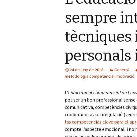
sempre int
tècniques 
personals i
24 de juny de 2018
General
metodologia competencial
,
motivació
L’
enfocament competencial de l’e
pot ser un bon professional sense 
comunicativa, competències cívique
cooperar o la autoregulació (veur
las competencias clave para el a
compte l’aspecte emocional, i no n
que no es poden prendre decisions