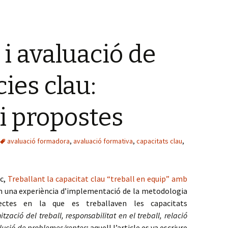
 i avaluació de
ies clau:
 i propostes
avaluació formadora
,
avaluació formativa
,
capacitats clau
,
oc,
Treballant la capacitat clau “treball en equip” amb
 una experiència d’implementació de la metodologia
ectes en la que es treballaven les capacitats
tzació del treball, responsabilitat en el treball, relació
solució de problemes/reptes
; aquell l’article es va escriure