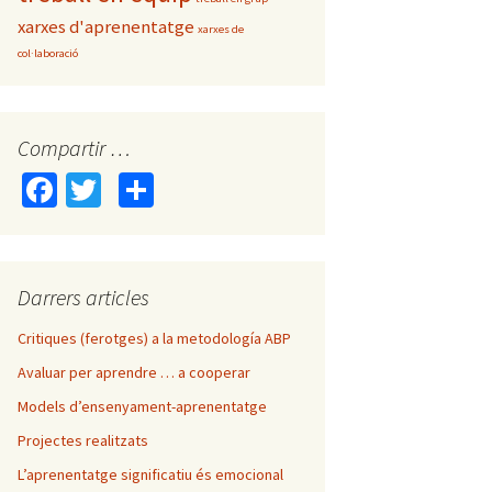
xarxes d'aprenentatge
xarxes de
col·laboració
Compartir …
Fa
T
C
ce
wi
o
b
tt
m
o
er
p
Darrers articles
o
ar
Critiques (ferotges) a la metodología ABP
k
te
Avaluar per aprendre … a cooperar
ix
Models d’ensenyament-aprenentatge
Projectes realitzats
L’aprenentatge significatiu és emocional