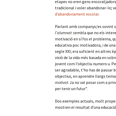
etapes no eren gens encoratjadors 
tradicional i voler abandonar-lo; 
d’abandonament escolar
.
Parlant amb companys/es sovint s
l’alumnat
: sembla que no els inter
motivació en sí fos el problema, q
educativa poc motivadora, i de una
segle XXI; era suficient en altres
visió de la vida més basada en sobre
jovent com l’objectiu numero u. Per
ser agradable, t’ho has de passar b
objectius, en aprendre llargs temar
motivat
. Ja no val posar com a prin
per tenir un futur”.
Dos exemples actuals, molt propers
mostren el resultat d’una educació