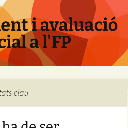
nt i avaluació
al a l'FP
tats clau
 ha de ser