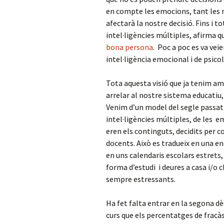
en compte les emocions, tant les n
afectarà la nostre decisió. Fins i to
intel·ligències múltiples, afirma 
bona persona
. Poc a poc es va vei
intel·ligència emocional i de psico
Tota aquesta visió que ja tenim a
arrelar al nostre sistema educatiu
Venim d’un model del segle passat o
intel·ligències múltiples, de les em
eren els continguts, decidits per 
docents. Això es tradueix en una 
en uns calendaris escolars estrets,
forma d’estudi i deures a casa i/o
sempre estressants.
Ha fet falta entrar en la segona dè
curs que els percentatges de fracàs