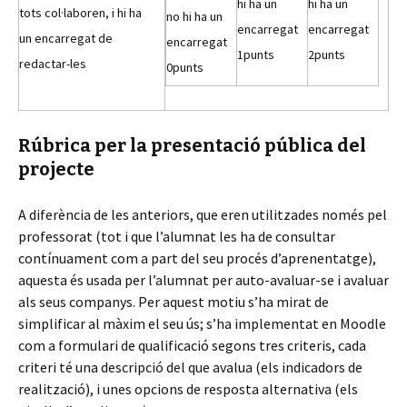
hi ha un
hi ha un
tots col·laboren, i hi ha
no hi ha un
encarregat
encarregat
un encarregat de
encarregat
1
punts
2
punts
redactar-les
0
punts
Rúbrica per la presentació pública del
projecte
A diferència de les anteriors, que eren utilitzades només pel
professorat (tot i que l’alumnat les ha de consultar
contínuament com a part del seu procés d’aprenentatge),
aquesta és usada per l’alumnat per auto-avaluar-se i avaluar
als seus companys. Per aquest motiu s’ha mirat de
simplificar al màxim el seu ús; s’ha implementat en Moodle
com a formulari de qualificació segons tres criteris, cada
criteri té una descripció del que avalua (els indicadors de
realització), i unes opcions de resposta alternativa (els