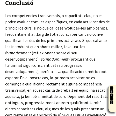
Conclusió
Les competències transversals, o capacitats clau, no es
poden avaluar com les específiques, en cada activitat des de
principi de curs, si no que cal desenvolupar-les amb temps,
freqüentment al llarg de tot el curs, i per tant no convé
qualificar-les des de les primeres activitats. Sí que cal anar-
les introduint quan abans millor, i avaluar-les
formativament
(reflexionant sobre el seu
desenvolupament) i
formadorament
(procurant que
l’alumnat sigui conscient del seu progressiu
desenvolupament), però la seva qualificació numèrica pot
esperar. En el nostre cas, la primera activitat on es
comença a qualificar directament alguna competència
transversal, en aquest cas la de treball en equip, ha estat
aquesta, ja ben bé a meitat de curs. Depenent del resultats
obtinguts, progressivament anirem qualificant també
altres capacitats clau, algunes de les quals presenten un
cert repte en la elaboració de rúbriques i guies d’avaluació,