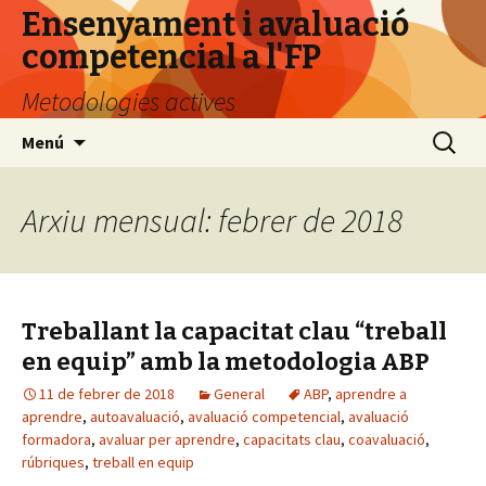
Ensenyament i avaluació
competencial a l'FP
Metodologies actives
Vés
Cerca:
Menú
al
contingut
Arxiu mensual: febrer de 2018
Treballant la capacitat clau “treball
en equip” amb la metodologia ABP
11 de febrer de 2018
General
ABP
,
aprendre a
aprendre
,
autoavaluació
,
avaluació competencial
,
avaluació
formadora
,
avaluar per aprendre
,
capacitats clau
,
coavaluació
,
rúbriques
,
treball en equip