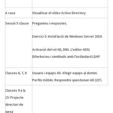
A casa
Visualitzar el vídeo Active Directory
Sessió 5 classe
Preguntes i respostes.
Exercici 5: Instal·lació de Windows Server 2016
Activació del rol AD, DNS. L’editor ADSI.
Diferències i similituds amb l’estàndard LDAP.
Classes 6, 7, 8
Usuaris i equips AD. Afegir equips al domini.
Perfils mòbils. Respondre qüestionari AD (20’).
Classes 9 a la
15: Projecte
directori de
xarxa