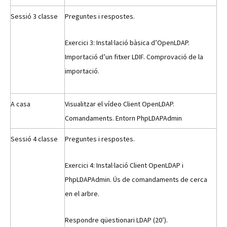
Sessió 3 classe
Preguntes i respostes.
Exercici 3: Instal·lació bàsica d’OpenLDAP.
Importació d’un fitxer LDIF. Comprovació de la
importació.
A casa
Visualitzar el vídeo Client OpenLDAP.
Comandaments. Entorn PhpLDAPAdmin
Sessió 4 classe
Preguntes i respostes.
Exercici 4: Instal·lació Client OpenLDAP i
PhpLDAPAdmin. Ús de comandaments de cerca
en el arbre.
Respondre qüestionari LDAP (20’).