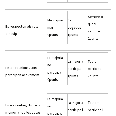
Sempre o
Mai o quasi
De
quasi
Es respecten els rols
mai
vegades
sempre
d’equip
0
punts
1
punts
2
punts
La majoria
La majoria
Tothom
no
En les reunions, tots
participa
participa
participa
participen activament
1
punts
2
punts
0
punts
La majoria
La majoria
Tothom
En els continguts de la
no
participa i
participa i
memòria i de les actes,
participa, i