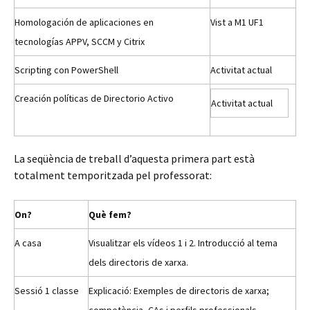
Homologación de aplicaciones en
Vist a M1 UF1
tecnologías APPV, SCCM y Citrix
Scripting con PowerShell
Activitat actual
Creación políticas de Directorio Activo
Activitat actual
La seqüència de treball d’aquesta primera part està
totalment temporitzada pel professorat:
On?
Què fem?
A casa
Visualitzar els vídeos 1 i 2. Introducció al tema
dels directoris de xarxa.
Sessió 1 classe
Explicació: Exemples de directoris de xarxa;
competència, CAs i perfils professionals