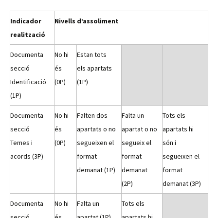
Indicador
Nivells d’assoliment
realització
Documenta
No hi
Estan tots
secció
és
els apartats
Identificació
(0P)
(1P)
(1P)
Documenta
No hi
Falten dos
Falta un
Tots els
secció
és
apartats o no
apartat o no
apartats hi
Temes i
(0P)
segueixen el
segueix el
són i
acords (3P)
format
format
segueixen el
demanat (1P)
demanat
format
(2P)
demanat (3P)
Documenta
No hi
Falta un
Tots els
secció
és
apartat (1P)
apartats hi