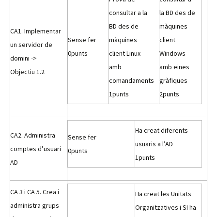
consultar a la
la BD des de
BD des de
màquines
CA1. Implementar
Sense fer
màquines
client
un servidor de
0
punts
client Linux
Windows
domini ->
amb
amb eines
Objectiu 1.2
comandaments
gràfiques
1
punts
2
punts
Ha creat diferents
CA2. Administra
Sense fer
usuaris a l’AD
comptes d’usuari
0
punts
1
punts
AD
CA 3 i CA 5. Crea i
Ha creat les Unitats
administra grups
Organitzatives i SI ha