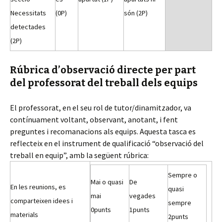
Necessitats
(0P)
són (2P)
detectades
(2P)
Rúbrica d’observació directe per part
del professorat del treball dels equips
El professorat, en el seu rol de tutor/dinamitzador, va
contínuament voltant, observant, anotant, i fent
preguntes i recomanacions als equips. Aquesta tasca es
reflecteix en el instrument de qualificació “observació del
treball en equip”, amb la següent rúbrica:
Sempre o
Mai o quasi
De
En les reunions, es
quasi
mai
vegades
comparteixen idees i
sempre
0
punts
1
punts
materials
2
punts