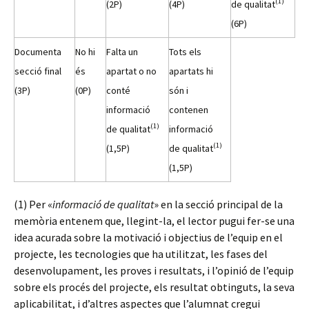
(1)
(2P)
(4P)
de qualitat
(6P)
Documenta
No hi
Falta un
Tots els
secció final
és
apartat o no
apartats hi
(3P)
(0P)
conté
són i
informació
contenen
(1)
de qualitat
informació
(1)
(1,5P)
de qualitat
(1,5P)
(1) Per «
informació de qualitat
» en la secció principal de la
memòria entenem que, llegint-la, el lector pugui fer-se una
idea acurada sobre la motivació i objectius de l’equip en el
projecte, les tecnologies que ha utilitzat, les fases del
desenvolupament, les proves i resultats, i l’opinió de l’equip
sobre els procés del projecte, els resultat obtinguts, la seva
aplicabilitat, i d’altres aspectes que l’alumnat cregui