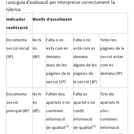
i una guia d’avaluació per interpretar correctament la
rúbrica:
Indicador
Nivells d’assoliment
realització
Documenta
No hi
Falta o no
Falta o no
Totes les
secció inicial
és
està com es
està com es
pàgines de la
(3P)
(0P)
demana
demana
secció estan
dues de les
alguna de les
com es
pàgines de la
pàgines de
demana (3P)
secció (1P)
la secció (2P)
Documenta
No hi
Falten dos
Falta un
Tots els
secció
és
apartats o no
apartat o no
apartats hi
principal (6P)
(0P)
contenen
conté
són i
informació
informació
contenen
(1)
(1)
de qualitat
de qualitat
informació