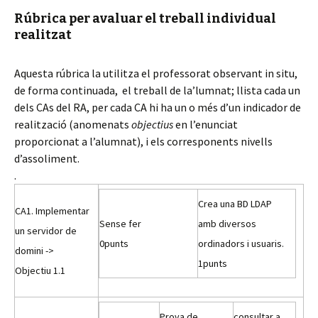
Rúbrica per avaluar el treball individual
realitzat
Aquesta rúbrica la utilitza el professorat observant in situ,
de forma continuada, el treball de la’lumnat; llista cada un
dels CAs del RA, per cada CA hi ha un o més d’un indicador de
realització (anomenats
objectius
en l’enunciat
proporcionat a l’alumnat), i els corresponents nivells
d’assoliment.
.
Crea una BD LDAP
CA1. Implementar
Sense fer
amb diversos
un servidor de
0
punts
ordinadors i usuaris.
domini ->
1
punts
Objectiu 1.1
Prova de
consultar a