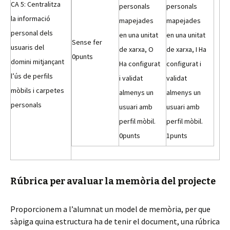
CA 5: Centralitza
personals
personals
la informació
mapejades
mapejades
personal dels
en una unitat
en una unitat
Sense fer
usuaris del
de xarxa, O
de xarxa, I Ha
0
punts
domini mitjançant
Ha configurat
configurat i
l’ús de perfils
i validat
validat
mòbils i carpetes
almenys un
almenys un
personals
usuari amb
usuari amb
perfil mòbil.
perfil mòbil.
0
punts
1
punts
Rúbrica per avaluar la memòria del projecte
Proporcionem a l’alumnat un model de memòria, per que
sàpiga quina estructura ha de tenir el document, una rúbrica