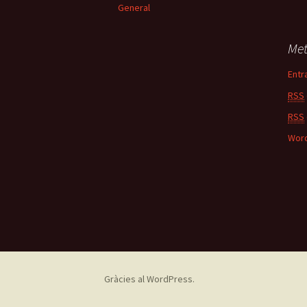
General
Me
Entr
RSS
RSS
Word
Gràcies al WordPress.