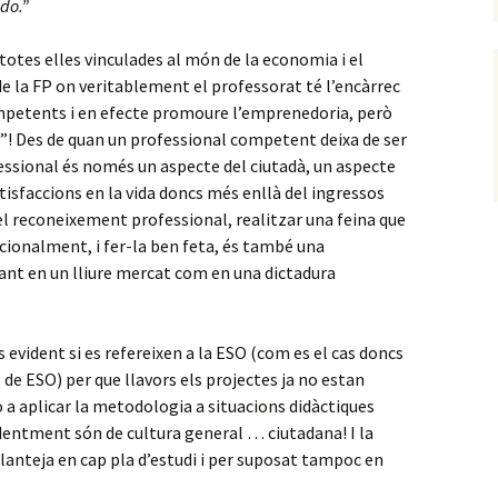
do.”
totes elles vinculades al món de la economia i el
 de la FP on veritablement el professorat té l’encàrrec
mpetents i en efecte promoure l’emprenedoria, però
a”! Des de quan un professional competent deixa de ser
ssional és només un aspecte del ciutadà, un aspecte
tisfaccions en la vida doncs més enllà del ingressos
del reconeixement professional, realitzar una feina que
acionalment, i fer-la ben feta, és també una
í tant en un lliure mercat com en una dictadura
evident si es refereixen a la ESO (com es el cas doncs
s de ESO) per que llavors els projectes ja no estan
o a aplicar la metodologia a situacions didàctiques
identment són de cultura general … ciutadana! I la
 planteja en cap pla d’estudi i per suposat tampoc en