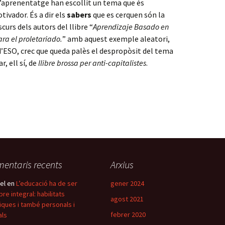
 d’aprenentatge han escollit un tema que és
tivador. És a dir els
sabers
que es cerquen són la
curs dels autors del llibre “
Aprendizaje Basado en
ra el proletariado.
” amb aquest exemple aleatori,
d’ESO, crec que queda palès el despropòsit del tema
r, ell sí, de
llibre brossa per anti-capitalistes
.
entaris recents
Arxius
el
en
L’educació ha de ser
gener 2024
re integral: habilitats
agost 2021
iques i també personals i
febrer 2020
als