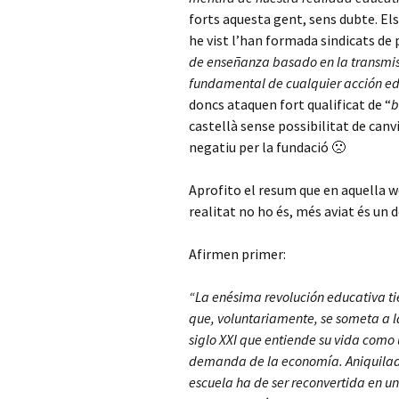
forts aquesta gent, sens dubte. El
he vist l’han formada sindicats de 
de enseñanza basado en la transmis
fundamental de cualquier acción e
doncs ataquen fort qualificat de “
b
castellà sense possibilitat de canv
negatiu per la fundació 🙁
Aprofito el resum que en aquella w
realitat no ho és, més aviat és un
Afirmen primer:
“La enésima revolución educativa t
que, voluntariamente, se someta a l
siglo XXI que entiende su vida como 
demanda de la economía. Aniquilad
escuela ha de ser reconvertida en u