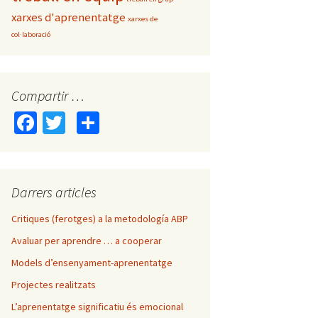
xarxes d'aprenentatge
xarxes de
col·laboració
Compartir …
Fa
T
C
ce
wi
o
b
tt
m
o
er
p
Darrers articles
o
ar
Critiques (ferotges) a la metodología ABP
k
te
Avaluar per aprendre … a cooperar
ix
Models d’ensenyament-aprenentatge
Projectes realitzats
L’aprenentatge significatiu és emocional