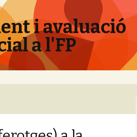
nt i avaluació
al a l'FP
ferotges) a la