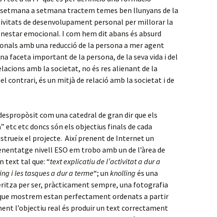
a setmana a setmana tractem temes ben llunyans de la
tivitats de desenvolupament personal per millorar la
 benestar emocional. I com hem dit abans és absurd
ionals amb una reducció de la persona a mer agent
na faceta important de la persona, de la seva vida i del
relacions amb la societat, no és res alienant de la
l contrari, és un mitjà de relació amb la societat i de
n despropòsit com una catedral de gran dir que els
 etc etc doncs són els objectius finals de cada
strueix el projecte. Així prenent de Internet un
renentatge nivell ESO em trobo amb un de l’àrea de
 text tal que: “
text explicatiu de l’activitat a dur a
ing i les tasques a dur a terme
“; un
knolling
és una
ritza per ser, pràcticament sempre, una fotografia
 que mostrem estan perfectament ordenats a partir
ment l’objectiu real és produir un text correctament