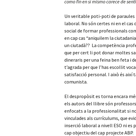
como fin en sí mismo carece de senti
Un veritable poti-poti de paraules 
laboral. No són certes ni en el cas
social de formar professionals co
en cap cas “aniquilem la ciutadani
un ciutadà?? La competència profe
que per cert li pot donar moltes sa
dineraris per una feina ben feta i 
t’agrada per que l’has escollit voc
satisfacció personal. I això és aix
comunista.
El despropòsit es torna encara més 
els autors del llibre són professor
enfocats a la professionalitat si n
vinculades als currículums, que ev
inserció laboral a nivell ESO ni es
cap objectiu del cap projecte ABP.