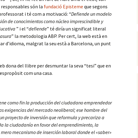
s responsables són la
fundació Episteme
que segons
professorat i té com a motivació: “
Defiende un modelo
ión de conocimientos como núcleo imprescindible y
ducativa
” i el “
defiende
” té diría un significat literal
asura
” la metodologia ABP. Per cert, la web està en
iar d’idioma, malgrat la seu està a Barcelona, un punt
eb dona del llibre per desmuntar la seva “tesi” que en
 despropòsit com una casa.
iene como fin la producción del ciudadano emprendedor
as exigencias del mercado neoliberal; ese hombre del
un proyecto de inversión que reformula y precariza a
a la ciudadanía en favor del emprendimiento, la
n mero mecanismo de inserción laboral donde el «saber»