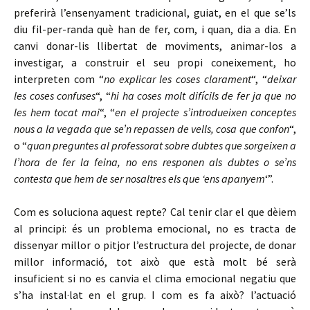
preferirà l’ensenyament tradicional, guiat, en el que se’ls
diu fil-per-randa què han de fer, com, i quan, dia a dia. En
canvi donar-lis llibertat de moviments, animar-los a
investigar, a construir el seu propi coneixement, ho
interpreten com “
no explicar les coses clarament
“, “
deixar
les coses confuses
“, “
hi ha coses molt difícils de fer ja que no
les hem tocat mai
“, “
en el projecte s’introdueixen conceptes
nous a la vegada que se’n repassen de vells, cosa que confon
“,
o “
quan preguntes al professorat sobre dubtes que sorgeixen a
l’hora de fer la feina, no ens responen als dubtes o se’ns
contesta que hem de ser nosaltres els que ‘ens apanyem
‘”.
Com es soluciona aquest repte? Cal tenir clar el que dèiem
al principi: és un problema emocional, no es tracta de
dissenyar millor o pitjor l’estructura del projecte, de donar
millor informació, tot això que està molt bé serà
insuficient si no es canvia el clima emocional negatiu que
s’ha instal·lat en el grup. I com es fa això? l’actuació