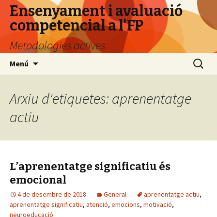
Ensenyament i avaluació
competencial a l'FP
Metodologies actives
Vés
Cerca:
Menú
al
contingut
Arxiu d'etiquetes: aprenentatge
actiu
L’aprenentatge significatiu és
emocional
4 de desembre de 2018
General
aprenentatge actiu
,
aprenentatge significatiu
,
atenció
,
emocions
,
motivació
,
neuroeducació