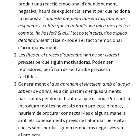
produir una reacció emocional d’abandonament,
negativa, haurà de explicar clarament per què no dona
la resposta: “
aquesta pregunta que em fas, abans de
respondre’t, caldrà que la treballis una mica més pel teu
compte, ho has fet? Si així i tot no te’n surts, t’ho explico
detalladament
“; fixem-nos en el factor emocional
d’acompanyament.
Les
fites en el procés d’aprendre
han de ser
clares i
precises
perquè siguin motivadoras. Poden ser
reptadores, però han de ser també precises i
factibles.
Generalment
el que aprenem el vinculem amb el que ja
sabem de abans
, és a dir, partim d’enquadraments
particulars per donar-li valor al que es nou. Per tant si
introduïm moltes novetats en un projecte o repte,
hauriem de procurar connectar-les d’alguna manera
amb els coneixements previs de l’alumnat per evitar
que es senti perdut i generi emocions negatives vers
el projecte.