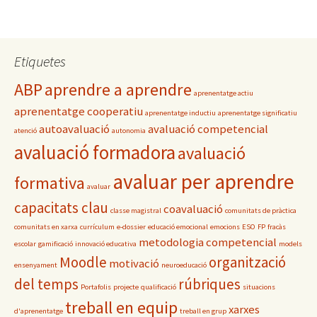
b
tt
m
o
er
p
o
ar
Etiquetes
k
te
ix
ABP
aprendre a aprendre
aprenentatge actiu
aprenentatge cooperatiu
aprenentatge inductiu
aprenentatge significatiu
autoavaluació
avaluació competencial
atenció
autonomia
avaluació formadora
avaluació
avaluar per aprendre
formativa
avaluar
capacitats clau
coavaluació
classe magistral
comunitats de pràctica
comunitats en xarxa
currículum
e-dossier
educació emocional
emocions
ESO
FP
fracàs
metodologia competencial
escolar
gamificació
innovació educativa
models
Moodle
organització
motivació
ensenyament
neuroeducació
del temps
rúbriques
Portafolis
projecte
qualificació
situacions
treball en equip
xarxes
d'aprenentatge
treball en grup