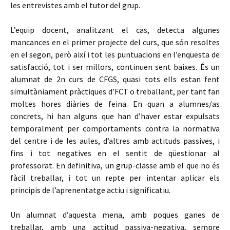
les entrevistes amb el tutor del grup.
L’equip docent, analitzant el cas, detecta algunes
mancances en el primer projecte del curs, que són resoltes
en el segon, però així i tot les puntuacions en l’enquesta de
satisfacció, tot i ser millors, continuen sent baixes. És un
alumnat de 2n curs de CFGS, quasi tots ells estan fent
simultàniament pràctiques d’FCT o treballant, per tant fan
moltes hores diàries de feina. En quan a alumnes/as
concrets, hi han alguns que han d’haver estar expulsats
temporalment per comportaments contra la normativa
del centre i de les aules, d’altres amb actituds passives, i
fins i tot negatives en el sentit de qüestionar al
professorat. En definitiva, un grup-classe amb el que no és
fàcil treballar, i tot un repte per intentar aplicar els
principis de l’aprenentatge actiu i significatiu.
Un alumnat d’aquesta mena, amb poques ganes de
treballar, amb una actitud passiva-negativa, sempre