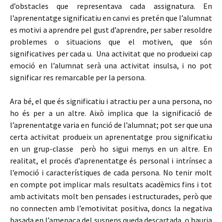
d’obstacles que representava cada assignatura. En
l’aprenentatge significatiu en canvi es pretén que l’alumnat
es motivi a aprendre pel gust d’aprendre, per saber resoldre
problemes o situacions que el motiven, que són
significatives per cada u. Una activitat que no produeixi cap
emoció en l’alumnat serà una activitat insulsa, i no pot
significar res remarcable per la persona.
Ara bé, el que és significatiu i atractiu per a una persona, no
ho és per a un altre. Això implica que la significació de
l’aprenentatge varia en funció de l’alumnat; pot ser que una
certa activitat produeix un aprenentatge prou significatiu
en un grup-classe però ho sigui menys en un altre. En
realitat, el procés d’aprenentatge és personal i intrínsec a
l’emoció i característiques de cada persona. No tenir molt
en compte pot implicar mals resultats acadèmics fins i tot
amb activitats molt ben pensades i estructurades, però que
no connecten amb l’emotivitat positiva, doncs la negativa
basada en l’amenaça del suspens queda descartada, o hauria