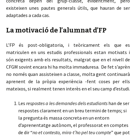
concreta depen del grup-classe, evidentment, però
existeixen unes pautes generals útils, que hauran de ser
adaptades a cada cas.
La motivació de l’alumnat d’FP
L’FP és post-obligatoria, i teòricament els que es
matriculen en uns estudis professionals estan motivats i
són exigents amb els resultats, malgrat que en el nivell de
CFGM sovint encara hi ha molta immaduresa. De fet s’aprèn
no només quan assisteixen a classe, molta gent continuarà
aprenent de la pròpia experiència -fent coses per ells
mateixos, si realment tenen interès en el seu camp d’estudi.
Les
respostes a les demandes dels estudiants
han de ser
respostes clarament en un breu termini de temps; si
la pregunta és massa concreta en un entorn
d’aprenentatge autònom, el professorat en comptes
de dir “
no et contesto, mira-t’ho pel teu compte
” que pot