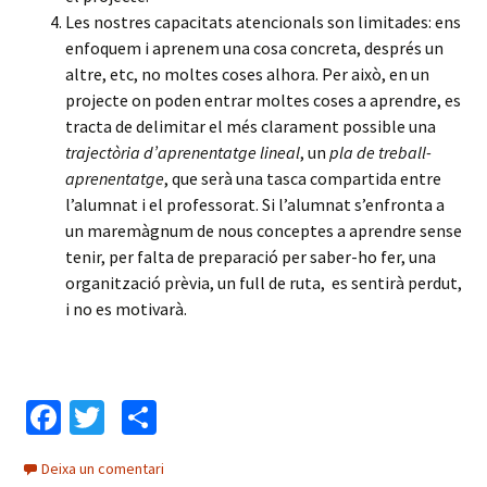
Les nostres capacitats atencionals son limitades: ens
enfoquem i aprenem una cosa concreta, després un
altre, etc, no moltes coses alhora. Per això, en un
projecte on poden entrar moltes coses a aprendre, es
tracta de delimitar el més clarament possible una
trajectòria d’aprenentatge lineal
, un
pla de treball-
aprenentatge
, que serà una tasca compartida entre
l’alumnat i el professorat. Si l’alumnat s’enfronta a
un maremàgnum de nous conceptes a aprendre sense
tenir, per falta de preparació per saber-ho fer, una
organització prèvia, un full de ruta, es sentirà perdut,
i no es motivarà.
Fa
T
C
ce
wi
o
Deixa un comentari