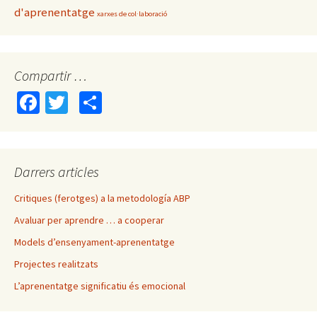
d'aprenentatge
xarxes de col·laboració
Compartir …
Fa
T
C
ce
wi
o
b
tt
m
o
er
p
Darrers articles
o
ar
Critiques (ferotges) a la metodología ABP
k
te
Avaluar per aprendre … a cooperar
ix
Models d’ensenyament-aprenentatge
Projectes realitzats
L’aprenentatge significatiu és emocional