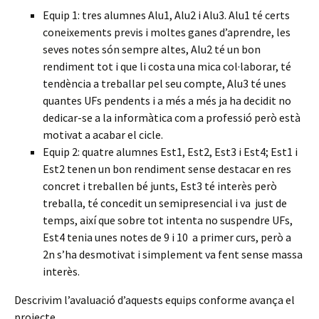
Equip 1: tres alumnes Alu1, Alu2 i Alu3. Alu1 té certs
coneixements previs i moltes ganes d’aprendre, les
seves notes són sempre altes, Alu2 té un bon
rendiment tot i que li costa una mica col·laborar, té
tendència a treballar pel seu compte, Alu3 té unes
quantes UFs pendents i a més a més ja ha decidit no
dedicar-se a la informàtica com a professió però està
motivat a acabar el cicle.
Equip 2: quatre alumnes Est1, Est2, Est3 i Est4; Est1 i
Est2 tenen un bon rendiment sense destacar en res
concret i treballen bé junts, Est3 té interès però
treballa, té concedit un semipresencial i va just de
temps, així que sobre tot intenta no suspendre UFs,
Est4 tenia unes notes de 9 i 10 a primer curs, però a
2n s’ha desmotivat i simplement va fent sense massa
interès.
Descrivim l’avaluació d’aquests equips conforme avança el
projecte.