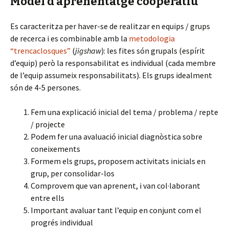
Model d’aprenentatge cooperatiu
Es caracteritza per haver-se de realitzar en equips / grups
de recerca i es combinable amb la
metodologia
“trencaclosques”
(
jigshaw
): les fites són grupals (espírit
d’equip) però la responsabilitat es individual (cada membre
de l’equip assumeix responsabilitats). Els grups idealment
són de 4-5 persones.
Fem una explicació inicial del tema / problema / repte
/ projecte
Podem fer una avaluació inicial diagnòstica sobre
coneixements
Formem els grups, proposem activitats inicials en
grup, per consolidar-los
Comprovem que van aprenent, i van col·laborant
entre ells
Important avaluar tant l’equip en conjunt com el
progrés individual