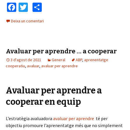
Fa
T
C
ce
wi
o
Deixa un comentari
b
tt
m
o
er
p
o
ar
Avaluar per aprendre … a cooperar
k
te
3 d'agost de 2021
ix
General
ABP
,
aprenentatge
cooperatiu
,
avaluar
,
avaluar per aprendre
Avaluar per aprendre a
cooperar en equip
L’estratègia avaluadora
avaluar per aprendre
té per
objectiu promoure l’aprenentatge més que no simplement