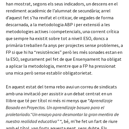
han mostrat, segons els seus indicadors, un descens en el
rendiment acadèmic de l’alumnat de secundària; arrel
d’aquest fet s’ha revifat el criticar, de vegades de forma
descarnada, a la metodologia ABP i per extensió a les
metodologies actives i competencials, una corrent crítica
que sempre ha existit sobre tot a nivell ESO, doncs a
primària treballen fa anys per projectes sense problemes, a
FP si que hi ha “resistències” però les més sonades estan en
la ESO, segurament pel fet de que Ensenyament ha obligat
a aplicar la metodologia, mentre que a FP ha pressionat
una mica però sense establir obligatorietat.
En aquest estat del tema rebo avui un correu de sindicats
amb una invitació per assistir a un debat centrat en un
llibre que té per títol ni més ni menys que “
Aprendizaje
Basado en Proyectos. Un aprendizaje basura para el
proletariado.“Un ensayo para desmontar la gran mentira de
nuestra realidad educativa”
“, bé, m’he fet un fart de riure
amb el títol, van forts aquesta gent, sens dubte. Els