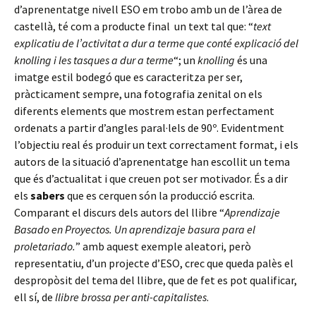
d’aprenentatge nivell ESO em trobo amb un de l’àrea de
castellà, té com a producte final un text tal que: “
text
explicatiu de l’activitat a dur a terme que conté explicació del
knolling i les tasques a dur a terme
“; un
knolling
és una
imatge estil bodegó que es caracteritza per ser,
pràcticament sempre, una fotografia zenital on els
diferents elements que mostrem estan perfectament
ordenats a partir d’angles paral·lels de 90º. Evidentment
l’objectiu real és produir un text correctament format, i els
autors de la situació d’aprenentatge han escollit un tema
que és d’actualitat i que creuen pot ser motivador. És a dir
els
sabers
que es cerquen són la producció escrita.
Comparant el discurs dels autors del llibre “
Aprendizaje
Basado en Proyectos. Un aprendizaje basura para el
proletariado.
” amb aquest exemple aleatori, però
representatiu, d’un projecte d’ESO, crec que queda palès el
despropòsit del tema del llibre, que de fet es pot qualificar,
ell sí, de
llibre brossa per anti-capitalistes
.