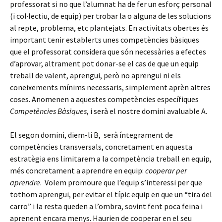
professorat si no que l’alumnat ha de fer un esforç personal
(i col·lectiu, de equip) per trobar la o alguna de les solucions
al repte, problema, etc plantejats. En activitats obertes és
important tenir establerts unes competències bàsiques
que el professorat considera que són necessàries a efectes
d’aprovar, altrament pot donar-se el cas de que un equip
treball de valent, aprengui, però no aprengui ni els
coneixements mínims necessaris, simplement aprèn altres
coses. Anomenen a aquestes competències específiques
Competències Bàsiques
, i serà el nostre domini avaluable A.
El segon domini, diem-li B, serà íntegrament de
competències transversals, concretament en aquesta
estratègia ens limitarem a la competència treball en equip,
més concretament a aprendre en equip:
cooperar per
aprendre
. Volem promoure que l’equip s’interessi per que
tothom aprengui, per evitar el típic equip en que un “tira del
carro” i la resta queden a l’ombra, sovint fent poca feina i
aprenent encara menys. Haurien de cooperar en el seu