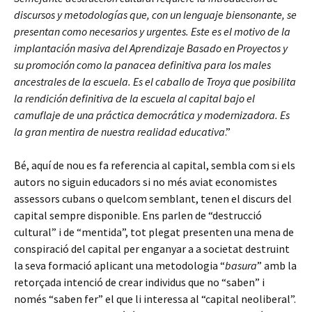
discursos y metodologías que, con un lenguaje biensonante, se
presentan como necesarios y urgentes. Este es el motivo de la
implantación masiva del Aprendizaje Basado en Proyectos y
su promoción como la panacea definitiva para los males
ancestrales de la escuela. Es el caballo de Troya que posibilita
la rendición definitiva de la escuela al capital bajo el
camuflaje de una práctica democrática y modernizadora. Es
la gran mentira de nuestra realidad educativa
.”
Bé, aquí de nou es fa referencia al capital, sembla com si els
autors no siguin educadors si no més aviat economistes
assessors cubans o quelcom semblant, tenen el discurs del
capital sempre disponible. Ens parlen de “destrucció
cultural” i de “mentida”, tot plegat presenten una mena de
conspiració del capital per enganyar a a societat destruint
la seva formació aplicant una metodologia “
basura
” amb la
retorçada intenció de crear individus que no “saben” i
només “saben fer” el que li interessa al “capital neoliberal”.