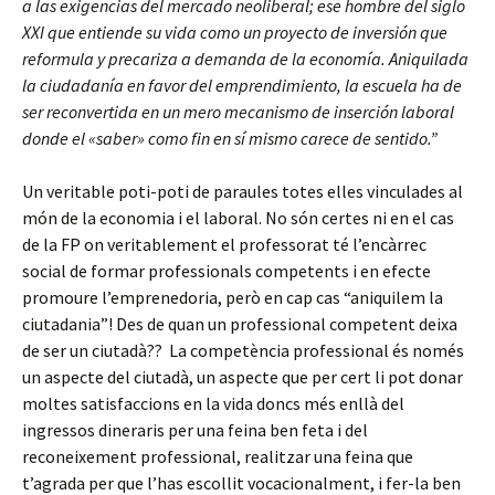
a las exigencias del mercado neoliberal; ese hombre del siglo
XXI que entiende su vida como un proyecto de inversión que
reformula y precariza a demanda de la economía. Aniquilada
la ciudadanía en favor del emprendimiento, la escuela ha de
ser reconvertida en un mero mecanismo de inserción laboral
donde el «saber» como fin en sí mismo carece de sentido.”
Un veritable poti-poti de paraules totes elles vinculades al
món de la economia i el laboral. No són certes ni en el cas
de la FP on veritablement el professorat té l’encàrrec
social de formar professionals competents i en efecte
promoure l’emprenedoria, però en cap cas “aniquilem la
ciutadania”! Des de quan un professional competent deixa
de ser un ciutadà?? La competència professional és només
un aspecte del ciutadà, un aspecte que per cert li pot donar
moltes satisfaccions en la vida doncs més enllà del
ingressos dineraris per una feina ben feta i del
reconeixement professional, realitzar una feina que
t’agrada per que l’has escollit vocacionalment, i fer-la ben