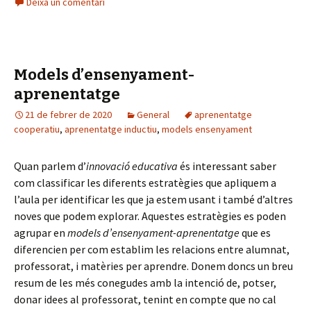
Deixa un comentari
b
tt
m
o
er
p
o
ar
Models d’ensenyament-
k
te
aprenentatge
ix
21 de febrer de 2020
General
aprenentatge
cooperatiu
,
aprenentatge inductiu
,
models ensenyament
Quan parlem d’
innovació educativa
és interessant saber
com classificar les diferents estratègies que apliquem a
l’aula per identificar les que ja estem usant i també d’altres
noves que podem explorar. Aquestes estratègies es poden
agrupar en
models d’ensenyament-aprenentatge
que es
diferencien per com establim les relacions entre alumnat,
professorat, i matèries per aprendre. Donem doncs un breu
resum de les més conegudes amb la intenció de, potser,
donar idees al professorat, tenint en compte que no cal