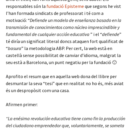
responsables són la
fundació Episteme
que segons he vist
l’han formada sindicats de professorat i té com a
motivació: “
Defiende un modelo de enseñanza basado en la
transmisión de conocimientos como núcleo imprescindible y
fundamental de cualquier acción educativa
” i el “
defiende
”
té diría un significat literal doncs ataquen fort qualificat de
“
basura
” la metodologia ABP. Per cert, la web està en
castellà sense possibilitat de canviar d’idioma, malgrat la
seu està a Barcelona, un punt negatiu per la fundació 🙁
Aprofito el resum que en aquella web dona del llibre per
desmuntar la seva “tesi” que en realitat no ho és, més aviat
és un despropòsit com una casa.
Afirmen primer:
“La enésima revolución educativa tiene como fin la producción
del ciudadano emprendedor que, voluntariamente, se someta