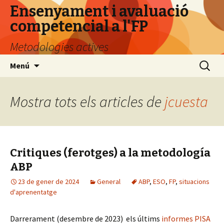
Ensenyament i avaluació
competencial a l'FP
Metodologies actives
Vés
Cerca:
Menú
al
contingut
Mostra tots els articles de
jcuesta
Critiques (ferotges) a la metodología
ABP
23 de gener de 2024
General
ABP
,
ESO
,
FP
,
situacions
d'aprenentatge
Darrerament (desembre de 2023) els últims
informes PISA