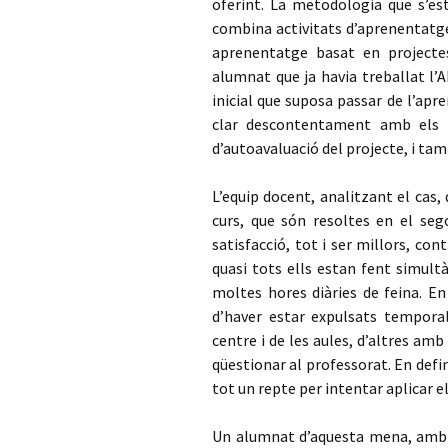
oferint. La metodologia que s’est
combina activitats d’aprenentatge
aprenentatge basat en projectes
alumnat que ja havia treballat l’A
inicial que suposa passar de l’apre
clar descontentament amb els p
d’autoavaluació del projecte, i tam
L’equip docent, analitzant el cas
curs, que són resoltes en el seg
satisfacció, tot i ser millors, co
quasi tots ells estan fent simult
moltes hores diàries de feina. E
d’haver estar expulsats tempor
centre i de les aules, d’altres amb 
qüestionar al professorat. En defin
tot un repte per intentar aplicar el
Un alumnat d’aquesta mena, amb p