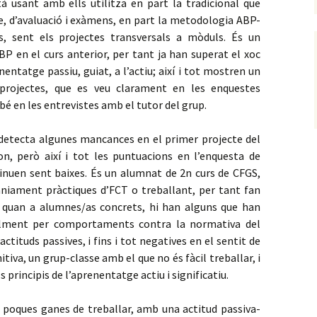
à usant amb ells utilitza en part la tradicional que
, d’avaluació i exàmens, en part la metodologia ABP-
, sent els projectes transversals a mòduls. És un
BP en el curs anterior, per tant ja han superat el xoc
nentatge passiu, guiat, a l’actiu; així i tot mostren un
rojectes, que es veu clarament en les enquestes
bé en les entrevistes amb el tutor del grup.
, detecta algunes mancances en el primer projecte del
on, però així i tot les puntuacions en l’enquesta de
ntinuen sent baixes. És un alumnat de 2n curs de CFGS,
àniament pràctiques d’FCT o treballant, per tant fan
n quan a alumnes/as concrets, hi han alguns que han
alment per comportaments contra la normativa del
actituds passives, i fins i tot negatives en el sentit de
itiva, un grup-classe amb el que no és fàcil treballar, i
s principis de l’aprenentatge actiu i significatiu.
oques ganes de treballar, amb una actitud passiva-