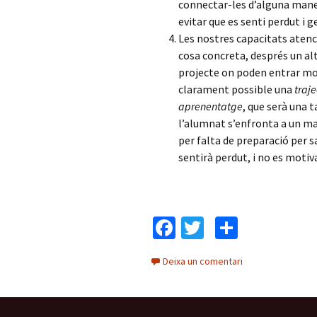
connectar-les d’alguna mane
evitar que es senti perdut i 
Les nostres capacitats aten
cosa concreta, després un alt
projecte on poden entrar mol
clarament possible una
traje
aprenentatge
, que serà una 
l’alumnat s’enfronta a un m
per falta de preparació per s
sentirà perdut, i no es motiv
Fa
T
C
ce
wi
o
Deixa un comentari
b
tt
m
o
er
p