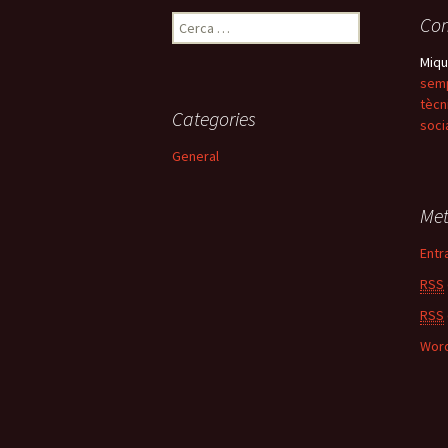
o
ar
Com
C
k
te
e
ix
Miqu
r
semp
c
tècn
a
Categories
soci
:
General
Me
Entr
RSS
RSS
Word