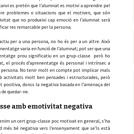
canvi es pretén que l’alumnat es motivi a aprendre pel
dre problemes o situacions que el motiven, que són
tivitat que no produeixi cap emoció en l’alumnat serà
ificar res remarcable per la persona.
ractiu per a una persona, no ho és per a un altre. Això
renentatge varia en funció de l’alumnat; pot ser que una
nentatge prou significatiu en un grup-classe però ho
at, el procés d’aprenentatge és personal i intrínsec a
da persona. No tenir molt en compte pot implicar mals
b activitats molt ben pensades i estructurades, però
 positiva, doncs la negativa basada en l’amenaça del
 de quedar-ne.
asse amb emotivitat negativa
 tenim un cert grup-classe poc motivat en general, s’ha
ud més bé negativa vers l’ensenyament que se’ls està