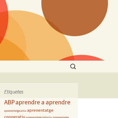
Cerca:
Etiquetes
ABP
aprendre a aprendre
aprenentatge
aprenentatge actiu
cooperatiu
aprenentatge inductiu
aprenentatge