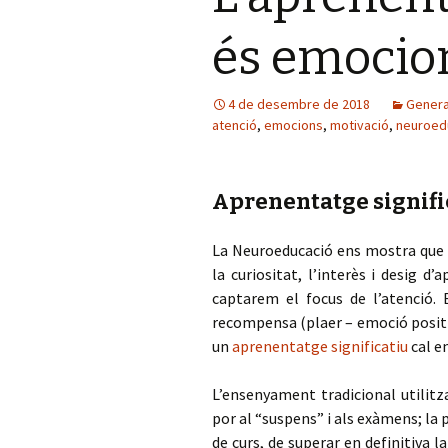
és emocio
4 de desembre de 2018
Genera
atenció
,
emocions
,
motivació
,
neuroed
Aprenentatge signifi
La Neuroeducació ens mostra que e
la curiositat, l’interès i desig d
captarem el focus de l’atenció. 
recompensa (plaer – emoció positiv
un
aprenentatge significatiu
cal e
L’ensenyament tradicional utilitz
por al “suspens” i als exàmens; la p
de curs, de superar en definitiva 