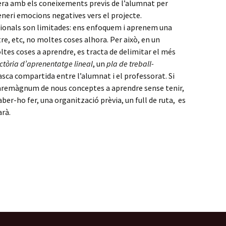
ra amb els coneixements previs de l’alumnat per
generi emocions negatives vers el projecte.
cionals son limitades: ens enfoquem i aprenem una
re, etc, no moltes coses alhora. Per això, en un
tes coses a aprendre, es tracta de delimitar el més
ctòria d’aprenentatge lineal
, un
pla de treball-
tasca compartida entre l’alumnat i el professorat. Si
aremàgnum de nous conceptes a aprendre sense tenir,
aber-ho fer, una organització prèvia, un full de ruta, es
arà.