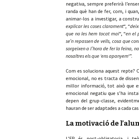
negativa, sempre preferirà l’ensen
randa què han de fer, com, i quan,
animar-los a investigar, a constr
explicar les coses clarament
“, “
deix
que no les hem tocat mai
“, “
en el 
se’n repassen de vells, cosa que con
sorgeixen a l’hora de fer la feina, 
nosaltres els que ‘ens apanyem
‘”.
Com es soluciona aquest repte? Ca
emocional, no es tracta de disseny
millor informació, tot això que e
emocional negatiu que s’ha instal
depen del grup-classe, evidentme
hauran de ser adaptades a cada cas
La motivació de l’alu
L’FP és post-obligatoria, i t