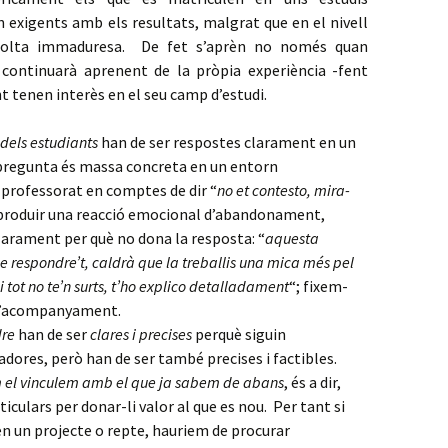
n exigents amb els resultats, malgrat que en el nivell
molta immaduresa. De fet s’aprèn no només quan
 continuarà aprenent de la pròpia experiència -fent
t tenen interès en el seu camp d’estudi.
dels estudiants
han de ser respostes clarament en un
 pregunta és massa concreta en un entorn
professorat en comptes de dir “
no et contesto, mira-
 produir una reacció emocional d’abandonament,
clarament per què no dona la resposta: “
aquesta
 respondre’t, caldrà que la treballis una mica més pel
 i tot no te’n surts, t’ho explico detalladament
“; fixem-
 d’acompanyament.
dre
han de ser
clares i precises
perquè siguin
dores, però han de ser també precises i factibles.
 el vinculem amb el que ja sabem de abans
, és a dir,
culars per donar-li valor al que es nou. Per tant si
n un projecte o repte, hauriem de procurar