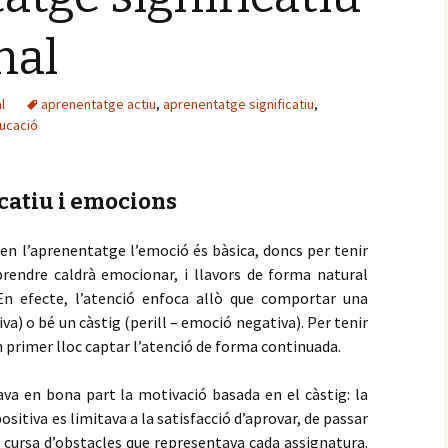
nal
l
aprenentatge actiu
,
aprenentatge significatiu
,
ucació
catiu i emocions
n l’aprenentatge l’emoció és bàsica, doncs per tenir
’aprendre caldrà emocionar, i llavors de forma natural
En efecte, l’atenció enfoca allò que comportar una
a) o bé un càstig (perill – emoció negativa). Per tenir
n primer lloc captar l’atenció de forma continuada.
ava en bona part la motivació basada en el càstig: la
ositiva es limitava a la satisfacció d’aprovar, de passar
la cursa d’obstacles que representava cada assignatura.