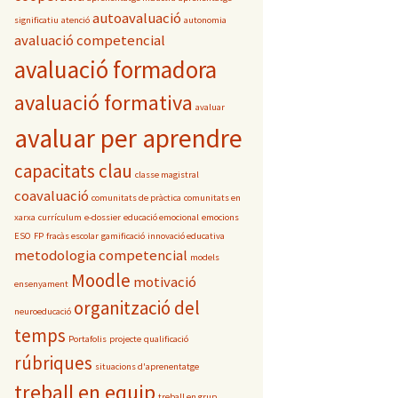
autoavaluació
significatiu
atenció
autonomia
avaluació competencial
avaluació formadora
avaluació formativa
avaluar
avaluar per aprendre
capacitats clau
classe magistral
coavaluació
comunitats de pràctica
comunitats en
xarxa
currículum
e-dossier
educació emocional
emocions
ESO
FP
fracàs escolar
gamificació
innovació educativa
metodologia competencial
models
Moodle
motivació
ensenyament
organització del
neuroeducació
temps
Portafolis
projecte
qualificació
rúbriques
situacions d'aprenentatge
treball en equip
treball en grup