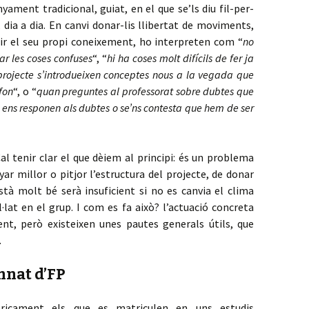
yament tradicional, guiat, en el que se’ls diu fil-per-
 dia a dia. En canvi donar-lis llibertat de moviments,
uir el seu propi coneixement, ho interpreten com “
no
ar les coses confuses
“, “
hi ha coses molt difícils de fer ja
projecte s’introdueixen conceptes nous a la vegada que
fon
“, o “
quan preguntes al professorat sobre dubtes que
no ens responen als dubtes o se’ns contesta que hem de ser
l tenir clar el que dèiem al principi: és un problema
ar millor o pitjor l’estructura del projecte, de donar
stà molt bé serà insuficient si no es canvia el clima
·lat en el grup. I com es fa això? l’actuació concreta
nt, però existeixen unes pautes generals útils, que
.
mnat d’FP
eòricament els que es matriculen en uns estudis