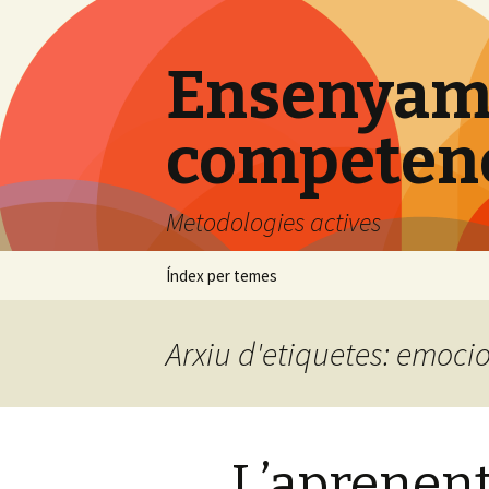
Ensenyame
competenci
Metodologies actives
Vés
Índex per temes
al
contingut
Arxiu d'etiquetes: emoci
L’aprenent