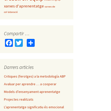
xarxes d'aprenentatge
xarxes de
col·laboració
Compartir …
Fa
T
C
ce
wi
o
b
tt
m
o
er
p
Darrers articles
o
ar
Critiques (ferotges) a la metodología ABP
k
te
Avaluar per aprendre … a cooperar
ix
Models d’ensenyament-aprenentatge
Projectes realitzats
L’aprenentatge significatiu és emocional