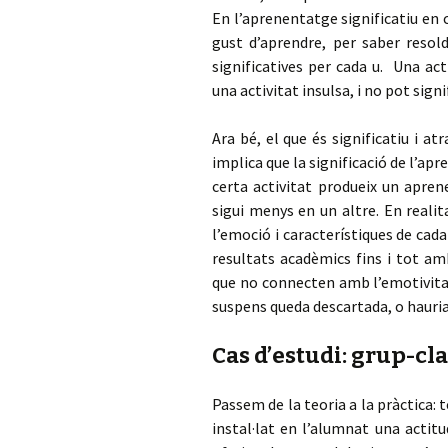
En l’aprenentatge significatiu en 
gust d’aprendre, per saber resol
significatives per cada u. Una ac
una activitat insulsa, i no pot sign
Ara bé, el que és significatiu i at
implica que la significació de l’ap
certa activitat produeix un apre
sigui menys en un altre. En realit
l’emoció i característiques de ca
resultats acadèmics fins i tot am
que no connecten amb l’emotivitat
suspens queda descartada, o hauria
Cas d’estudi: grup-cl
Passem de la teoria a la pràctica:
instal·lat en l’alumnat una actit