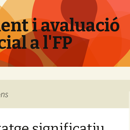
nt i avaluació
al a l'FP
ons
atge significatiu