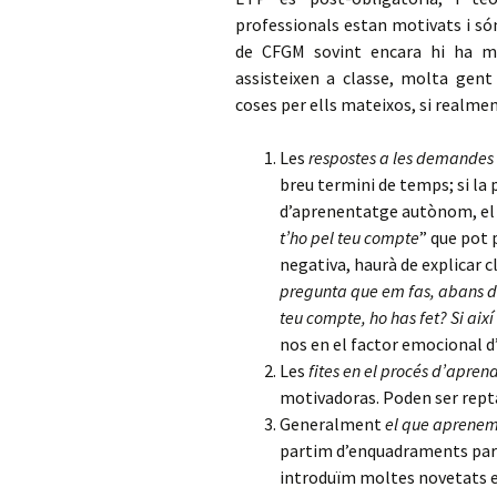
professionals estan motivats i só
de CFGM sovint encara hi ha 
assisteixen a classe, molta gent
coses per ells mateixos, si realmen
Les
respostes a les demandes 
breu termini de temps; si la
d’aprenentatge autònom, el 
t’ho pel teu compte
” que pot
negativa, haurà de explicar 
pregunta que em fas, abans de
teu compte, ho has fet? Si així
nos en el factor emocional
Les
fites en el procés d’apren
motivadoras. Poden ser repta
Generalment
el que aprenem
partim d’enquadraments parti
introduïm moltes novetats e