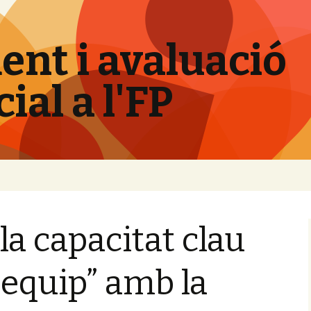
nt i avaluació
al a l'FP
la capacitat clau
 equip” amb la