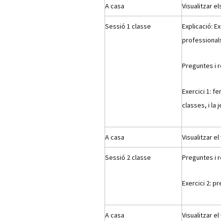
A casa
Visualitzar el
Sessió 1 classe
Explicació: E
professional
Preguntes i 
Exercici 1: fe
classes, i la 
A casa
Visualitzar el
Sessió 2 classe
Preguntes i 
Exercici 2: pr
A casa
Visualitzar e