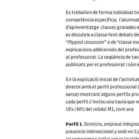
Es treballen de forma individual tots
competència específica; l’alumna
d’aprenentatge classes gravades en
es discuteix a classe fent debats 
“
flipped classroom
” o de “classe i
explicacions addicionals del profe
al professorat. La seqüència de tas
publicats per el professorat i són
En la explicació inicial de l’activi
directe amb el perfil professional 
xarxa) mostrant alguns perfils prof
cada perfil s’inclou una taula que 
UFs i NFs del mòdul M1, com ara:
Perfil 1
.
Sermicro, empresa Integrado
presencia internacional y sede en 5
un compromiso activo con la iguald