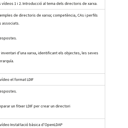
s vídeos 1 i 2. Introducció al tema dels directoris de xarxa.
xemples de directoris de xarxa; competència, CAs i perfils
s associats.
respostes.
r inventari d’una xarxa, identificant els objectes, les seves
jerarquía.
 vídeo el format LDIF
respostes.
eparar un fitxer LDIF per crear un directori
l vídeo Instal·lació bàsica d’OpenLDAP