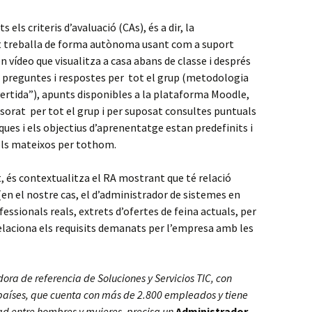
 els criteris d’avaluació (CAs), és a dir, la
t treballa de forma autònoma usant com a suport
 vídeo que visualitza a casa abans de classe i després
de preguntes i respostes per tot el grup (metodologia
nvertida”), apunts disponibles a la plataforma Moodle,
ssorat per tot el grup i per suposat consultes puntuals
ques i els objectius d’aprenentatge estan predefinits i
 els mateixos per tothom.
tat, és contextualitza el RA mostrant que té relació
(en el nostre cas, el d’administrador de sistemes en
essionals reals, extrets d’ofertes de feina actuals, per
relaciona els requisits demanats per l’empresa amb les
ra de referencia de Soluciones y Servicios TIC, con
 países, que cuenta con más de 2.800 empleados y tiene
ad entre hombres y mujeres, precisa un
Administrador