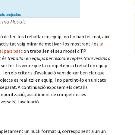
aforma Moodle
xò de fer-los treballar en equip, no ho han fet mai, així
activitat vaig mirar de motivar-los mostrant-los
la
el país basc
on treballen el seu model d’FP
t és
treballar en equips per resoldre reptes transversals a
va ser fer-lis veure que la competència treball en equip
I en els criteris d’avaluació vam deixar ben clar que
ojecte es realitzi en equip, i no partint-lo en unitats
separat. A continuació exposem els detalls
mporització, assoliment de competències
versals) i avaluació.
mpletament un nucli formatiu, corresponent a un un