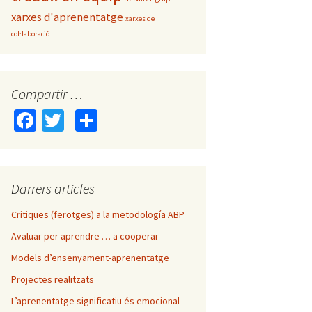
xarxes d'aprenentatge
xarxes de
col·laboració
Compartir …
Fa
T
C
ce
wi
o
b
tt
m
o
er
p
Darrers articles
o
ar
Critiques (ferotges) a la metodología ABP
k
te
Avaluar per aprendre … a cooperar
ix
Models d’ensenyament-aprenentatge
Projectes realitzats
L’aprenentatge significatiu és emocional