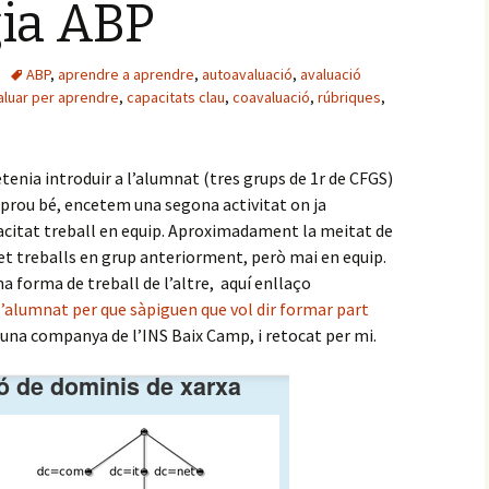
ia ABP
ABP
,
aprendre a aprendre
,
autoavaluació
,
avaluació
aluar per aprendre
,
capacitats clau
,
coavaluació
,
rúbriques
,
tenia introduir a l’alumnat (tres grups de 1r de CFGS)
r prou bé, encetem una segona activitat on ja
citat treball en equip. Aproximadament la meitat de
et treballs en grup anteriorment, però mai en equip.
na forma de treball de l’altre, aquí enllaço
’alumnat per que sàpiguen que vol dir formar part
r una companya de l’INS Baix Camp, i retocat per mi.