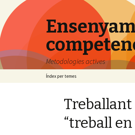
Ensenyame
competenci
Metodologies actives
Vés
Índex per temes
al
contingut
Treballant 
“treball en