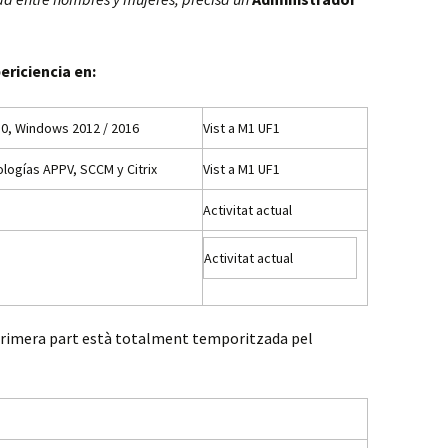
riciencia en:
0, Windows 2012 / 2016
Vist a M1 UF1
logías APPV, SCCM y Citrix
Vist a M1 UF1
Activitat actual
Activitat actual
 primera part està totalment temporitzada pel