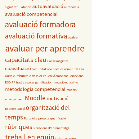
autoavaluació
significatiu
atenció
autonomia
avaluació competencial
avaluació formadora
avaluació formativa
avaluar
avaluar per aprendre
capacitats clau
classe magistral
coavaluació
comunitats de pràctica
comunitats en
xarxa
currículum
e-dossier
educació emocional
emocions
ESO
FP
fracàs escolar
gamificació
innovació educativa
metodologia competencial
models
Moodle
motivació
ensenyament
organització del
neuroeducació
temps
Portafolis
projecte
qualificació
rúbriques
situacions d'aprenentatge
treball en equip
treball en grup