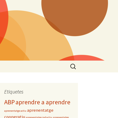
Cerca:
Etiquetes
ABP
aprendre a aprendre
aprenentatge
aprenentatge actiu
cooperatiu
aprenentatge inductiu
aprenentatge