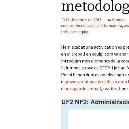
metodolog
11 de febrer de 2018
General
competencial
,
avaluació formadora
,
av
treball en equip
Hem acabat una activitat on es pre
en el treball en equip; com va ana
introduïm més elements de la capa
l’alumnat prové de CFGM i ja han f
Per si hi han dubtes per distingir u
el
powerpoint que jo utilitzo amb l
d’un equip de treball
, realitzat pe