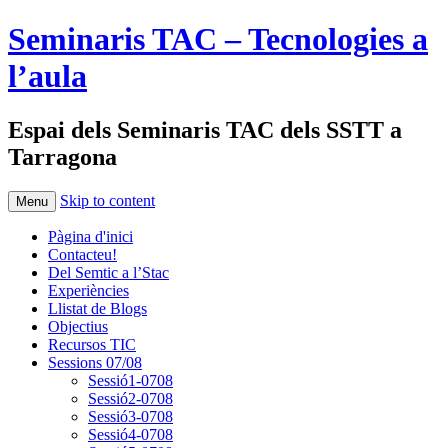
Seminaris TAC – Tecnologies a
l’aula
Espai dels Seminaris TAC dels SSTT a
Tarragona
Skip to content
Menu
Pàgina d'inici
Contacteu!
Del Semtic a l’Stac
Experiències
Llistat de Blogs
Objectius
Recursos TIC
Sessions 07/08
Sessió1-0708
Sessió2-0708
Sessió3-0708
Sessió4-0708