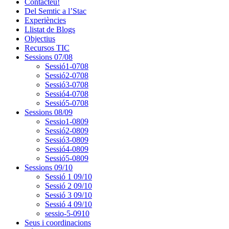
Contacteu!
Del Semtic a l’Stac
Experiències
Llistat de Blogs
Objectius
Recursos TIC
Sessions 07/08
Sessió1-0708
Sessió2-0708
Sessió3-0708
Sessió4-0708
Sessió5-0708
Sessions 08/09
Sessio1-0809
Sessió2-0809
Sessió3-0809
Sessió4-0809
Sessió5-0809
Sessions 09/10
Sessió 1 09/10
Sessió 2 09/10
Sessió 3 09/10
Sessió 4 09/10
sessio-5-0910
Seus i coordinacions