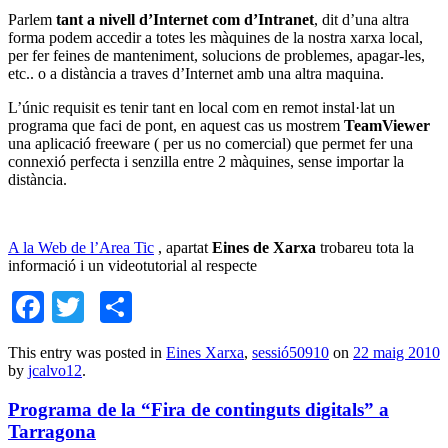
Parlem
tant a nivell d’Internet com d’Intranet
, dit d’una altra
forma podem accedir a totes les màquines de la nostra xarxa local,
per fer feines de manteniment, solucions de problemes, apagar-les,
etc.. o a distància a traves d’Internet amb una altra maquina.
L’únic requisit es tenir tant en local com en remot instal·lat un
programa que faci de pont, en aquest cas us mostrem
TeamViewer
una aplicació freeware ( per us no comercial) que permet fer una
connexió perfecta i senzilla entre 2 màquines, sense importar la
distància.
A la Web de l’Area Tic
, apartat
Eines de Xarxa
trobareu tota la
informació i un videotutorial al respecte
Facebook
Twitter
Comparteix
This entry was posted in
Eines Xarxa
,
sessió50910
on
22 maig 2010
by
jcalvo12
.
Programa de la “Fira de continguts digitals” a
Tarragona