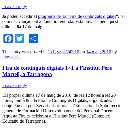
Leave a reply
Ja podeu accedir al
programa de la “Fira de continguts digitals
“, tal
com us avançament a l’anterior entrada. Està prevista per aquest
dilluns dia 17 de maig.
Facebook
Twitter
Comparteix
This entry was posted in
1x1
,
sessió50910
on
14 maig 2010
by
jpoveda1
.
Fira de continguts digitals 1×1 a l’Institut Pere
Martell, a Tarragona
Leave a reply
Els proper dilluns 17 de maig de 2010, de les 12 hores a les 20
hores, tindrà lloc la Fira de Continguts Digitals, organitzades
conjuntament pels Serveis Territorials d’Educació i la Subdirecció
general de Formació i Desenvolupament del Personal Docent.
Aquesta Fira es celebrarà a l’Institut Pere Martell (Complex
Educatiu de Tarragona).