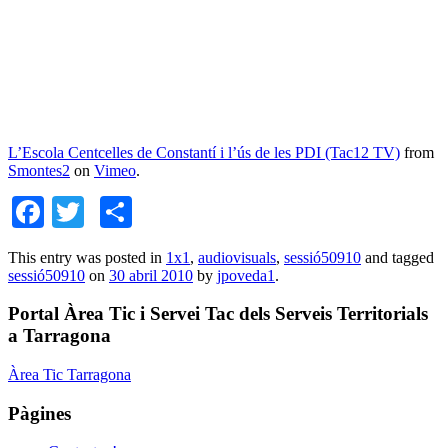
L’Escola Centcelles de Constantí i l’ús de les PDI (Tac12 TV)
from
Smontes2
on
Vimeo
.
Facebook
Twitter
Comparteix
This entry was posted in
1x1
,
audiovisuals
,
sessió50910
and tagged
sessió50910
on
30 abril 2010
by
jpoveda1
.
Portal Àrea Tic i Servei Tac dels Serveis Territorials
a Tarragona
Àrea Tic Tarragona
Pàgines