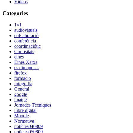
Vídeos
Categories
1×1
audiovisuals
col·laboració
conferència
coordinaciótic
Curiositats
eines
Eines Xarxa
es diu que….
firefox
formació
fotografia
General
google
imatge
Jornades Tècniques
llibre digital
Moodle
Normativa
notícies040809
notícies050809