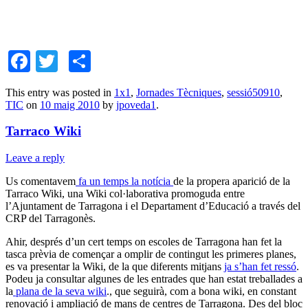
Facebook
Twitter
Comparteix
This entry was posted in
1x1
,
Jornades Tècniques
,
sessió50910
,
TIC
on
10 maig 2010
by
jpoveda1
.
Tarraco Wiki
Leave a reply
Us comentavem
fa un temps la notícia
de la propera aparició de la
Tarraco Wiki, una Wiki col·laborativa promoguda entre
l’Ajuntament de Tarragona i el Departament d’Educació a través del
CRP del Tarragonès.
Ahir, després d’un cert temps on escoles de Tarragona han fet la
tasca prèvia de començar a omplir de contingut les primeres planes,
es va presentar la Wiki, de la que diferents mitjans
ja s’han fet ressó
.
Podeu ja consultar algunes de les entrades que han estat treballades a
la
plana de la seva wiki
., que seguirà, com a bona wiki, en constant
renovació i ampliació de mans de centres de Tarragona. Des del bloc