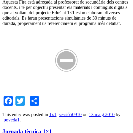
Aquesta Fira està adreçada al professorat de secundària dels centres
docents, i té per objectiu presentar els materials i continguts digitals
que al voltant del projecte EduCat 1×1 estan elaborant diverses
editorials. Es faran presentacions simultànies de 30 minuts de
durada, properament us referenciarem el programa més detallat.
Facebook
Twitter
Comparteix
This entry was posted in
1x1
,
sessió50910
on
13 maig 2010
by
jpoveda1
.
Jornada tècnica 1×1