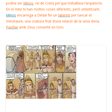
podria ser
Minos
, rei de Creta pel que treballava l’arquitecte.
En el mite hi han moltes coses diferents, però sintetitzant,
Minos
encarrega a Dèdal fer un
laberint
per tancar el
minotaure, una criatura fruit d’una relació de la seva dona
Pasifae
amb Zeus convertit en toro.