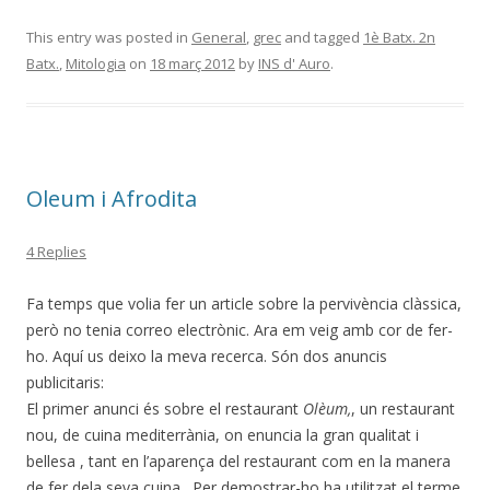
This entry was posted in
General
,
grec
and tagged
1è Batx. 2n
Batx.
,
Mitologia
on
18 març 2012
by
INS d' Auro
.
Oleum i Afrodita
4 Replies
Fa temps que volia fer un article sobre la pervivència clàssica,
però no tenia correo electrònic. Ara em veig amb cor de fer-
ho. Aquí us deixo la meva recerca. Són dos anuncis
publicitaris:
El primer anunci és sobre el restaurant
Olèum,
, un restaurant
nou, de cuina mediterrània, on enuncia la gran qualitat i
bellesa , tant en l’aparença del restaurant com en la manera
de fer dela seva cuina . Per demostrar-ho ha utilitzat el terme