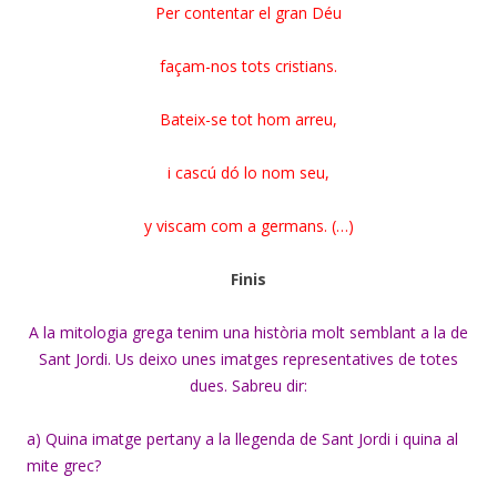
Per contentar el gran Déu
façam-nos tots cristians.
Bateix-se tot hom arreu,
i cascú dó lo nom seu,
y viscam com a germans. (…)
Finis
A la mitologia grega tenim una història molt semblant a la de
Sant Jordi. Us deixo unes imatges representatives de totes
dues. Sabreu dir:
a) Quina imatge pertany a la llegenda de Sant Jordi i quina al
mite grec?