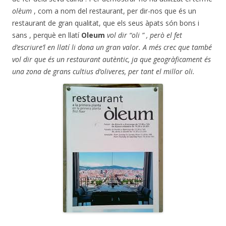
olèum
, com a nom del restaurant, per dir-nos que és un
restaurant de gran qualitat, que els seus àpats són bons i
sans , perquè en llatí
Oleum
vol dir “oli ” , però el fet
d’escriure’l en llatí li dona un gran valor. A més crec que també
vol dir que és un restaurant autèntic, ja que geogràficament és
una zona de grans cultius d’oliveres, per tant el millor oli.