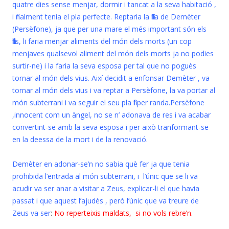
quatre dies sense menjar, dormir i tancat a la seva habitació ,
i finalment tenia el pla perfecte. Reptaria la filla de Demèter
(Persèfone), ja que per una mare el més important són els
fills, li faria menjar aliments del món dels morts (un cop
menjaves qualsevol aliment del món dels morts ja no podies
surtir-ne) i la faria la seva esposa per tal que no poguès
tornar al món dels vius. Així decidit a enfonsar Demèter , va
tornar al món dels vius i va reptar a Persèfone, la va portar al
món subterrani i va seguir el seu pla fil per randa.Persèfone
,innocent com un àngel, no se n’ adonava de res i va acabar
convertint-se amb la seva esposa i per això tranformant-se
en la deessa de la mort i de la renovació.
Demèter en adonar-se’n no sabia què fer ja que tenia
prohibida l’entrada al món subterrani, i l’únic que se li va
acudir va ser anar a visitar a Zeus, explicar-li el que havia
passat i que aquest l’ajudès , però l’únic que va treure de
Zeus va ser
:
No reperteixis maldats, si no vols rebre’n.