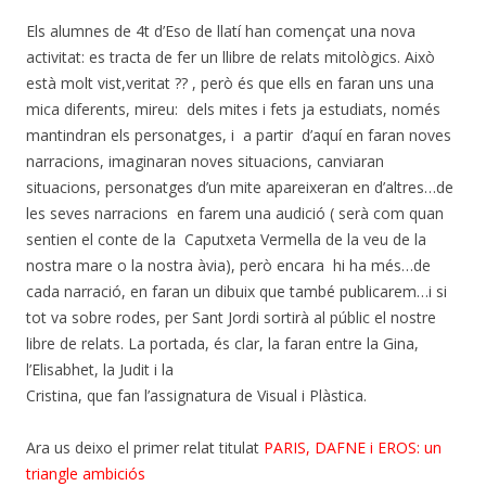
Els alumnes de 4t d’Eso de llatí han començat una nova
activitat: es tracta de fer un llibre de relats mitològics. Això
està molt vist,veritat ?? , però és que ells en faran uns una
mica diferents, mireu: dels mites i fets ja estudiats, només
mantindran els personatges, i a partir d’aquí en faran noves
narracions, imaginaran noves situacions, canviaran
situacions, personatges d’un mite apareixeran en d’altres…de
les seves narracions en farem una audició ( serà com quan
sentien el conte de la Caputxeta Vermella de la veu de la
nostra mare o la nostra àvia), però encara hi ha més…de
cada narració, en faran un dibuix que també publicarem…i si
tot va sobre rodes, per Sant Jordi sortirà al públic el nostre
libre de relats. La portada, és clar, la faran entre la Gina,
l’Elisabhet, la Judit i la
Cristina, que fan l’assignatura de Visual i Plàstica.
Ara us deixo el primer relat titulat
PARIS, DAFNE i EROS: un
triangle ambiciós