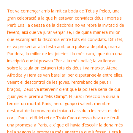
Tot va començar amb la mítica boda de Tetis y Peleo, una
gran celebració a la que hi estaven convidats déus i mortals.
Però Eris, la deessa de la discòrdia no va rebre la invitació de
l’event, així que va jurar venjar-se, i de quina manera millor
que escampant la discòrdia entre tots els convidats. Dit i fet,
es va presentar a la festa amb una polsera de plata, marca
Pandora, la millor de les joieries i la més cara, que duia una
inscripció que hi posava “Per a la més bella”; la va llençar
sobre la taula on estaven tots els déus i va marxar. Atena,
Afrodita y Hera es van barallar per disputar-se-la entre elles.
Veient el descontrol de les joves, l’entrebanc de peus i
braços, Zeus va intervenir dient que la polsera seria de qui
guanyès el premi a “Mis Olimp”. El jurat i l’elecció la duria a
terme un mortal: Paris, heroi guapo i valent, membre
destacat de la monarquia troiana i assidu a les revistes del
cor , Paris, el fill del rei de Troia.
Cada deessa havia de fer-li
una promesa a Paris, així que ell havia d’escollir la dona més
bella segons la promesa més apetitosa que li fessin. Hera li