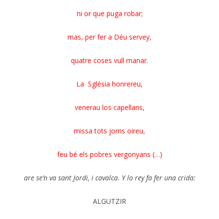
ni or que puga robar;
mas, per fer a Déu servey,
quatre coses vull manar.
La Sglésia honrereu,
venerau los capellans,
missa tots jorns oireu,
feu bé els pobres vergonyans (…)
are se’n va sant Jordi, i cavalca. Y lo rey fa fer una crida:
ALGUTZIR