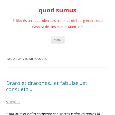
quod sumus
El Bloc és un espai obert als alumnes de llatí, grec i cultura
clàssica de l'Ins Miquel Martí i Pol
Skip
Menu
to
content
TAG ARCHIVES:
MITOLOGIA
Draco et dracones…et fabulae…et
consueta…
9 Replies
“Una gruesa y alta serpiente con garras y alas es quizás la