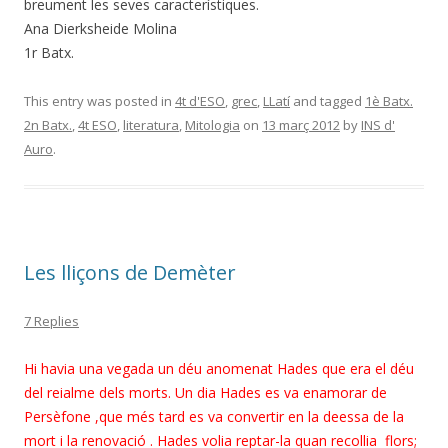
breument les seves característiques.
Ana Dierksheide Molina
1r Batx.
This entry was posted in
4t d'ESO
,
grec
,
LLatí
and tagged
1è Batx.
2n Batx.
,
4t ESO
,
literatura
,
Mitologia
on
13 març 2012
by
INS d'
Auro
.
Les lliçons de Demèter
7 Replies
Hi havia una vegada un déu anomenat Hades que era el déu
del reialme dels morts. Un dia Hades es va enamorar de
Persèfone ,que més tard es va convertir en la deessa de la
mort i la renovació . Hades volia reptar-la quan recollia flors;