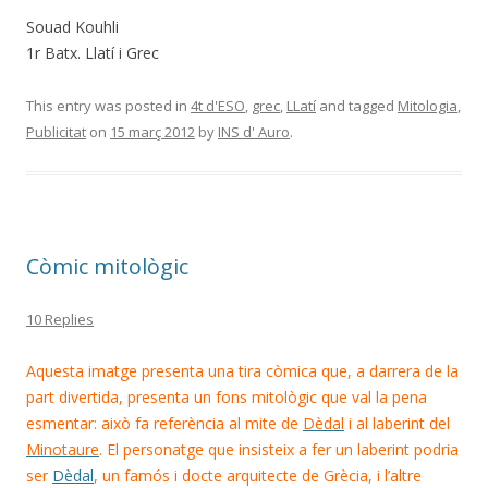
Souad Kouhli
1r Batx. Llatí i Grec
This entry was posted in
4t d'ESO
,
grec
,
LLatí
and tagged
Mitologia
,
Publicitat
on
15 març 2012
by
INS d' Auro
.
Còmic mitològic
10 Replies
Aquesta imatge presenta una tira còmica que, a darrera de la
part divertida, presenta un fons mitològic que val la pena
esmentar: això fa referència al mite de
Dèdal
i al laberint del
Minotaure
. El personatge que insisteix a fer un laberint podria
ser
Dèdal
, un famós i docte arquitecte de Grècia, i l’altre