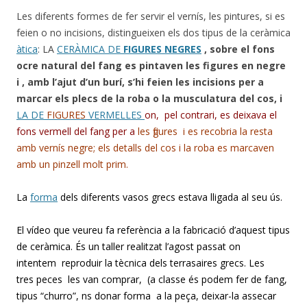
Les diferents formes de fer servir el vernís, les pintures, si es
feien o no incisions, distingueixen els dos tipus de la ceràmica
àtica
: LA
CERÀMICA DE
FIGURES NEGRES
, sobre el fons
ocre natural del fang es pintaven les figures en negre
i , amb l’ajut d’un burí, s’hi feien les incisions per a
marcar els plecs de la roba o la musculatura del cos, i
LA DE
FIGURES
VERMELLES
on, pel contrari, es deixava el
fons vermell del fang per a
les figures i es recobria la resta
amb vernís negre;
els detalls del cos i la roba es marcaven
amb un pinzell molt prim.
La
forma
dels diferents vasos grecs estava lligada al seu ús.
El vídeo que veureu fa referència a la fabricació d’aquest tipus
de ceràmica. És un taller realitzat l’agost passat on
intentem reproduir la tècnica dels terrasaires grecs. Les
tres peces les van comprar, (a classe és podem fer de fang,
tipus “churro”, fins donar forma a la peça, deixar-la assecar