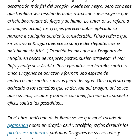
descripción más fiel del Dragón. Puede ser negro, pero conviene
que también sea resplandeciente, asimismo suele exigirse que
exhale bocanadas de fuego y de humo. Lo anterior se refiere a
su imagen actual; los griegos parecen haber aplicado su
nombre a cualquier serpiente considerable. Plinio refiere que
en verano el Dragón apetece la sangre del elefante, que es
notablemente fría(…) También leemos que los Dragones de
Etiopía, en busca de mejores pastos, suelen atravesar el Mar
Rojo y emigrar a Arabia. Para ejecuatar esa hazaña, cuatro o
cinco Dragones se abrazan y forman una especie de
embarcación, con las cabezas fuera del agua. Otro capítulo hay
dedicado a los remedios que se derivan del Dragón. ahí se lee
que sus ojos, secados y batidos con miel, forman un linimento
eficaz contra las pesadillas…
En el libro undécimo de la Iliada se lee que en el escudo de
Agamenón
había un dragón azul y tricéfalo; siglos después los
piratas escandinavos
pintaban Dragones en sus escudos y