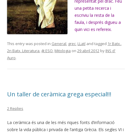
representat pel drac. Feu
una petita recerca i
escriviu la resta de la
faula, i després digueu a
quin vici es refereix.
This entry was posted in
General
,
grec
,
LLatí
and tagged
1r Batx.
,
2n Batx. Literatura
,
4t ESO
,
Mitologia
on
29 abril 2012
by
INS d'
Auro
.
Un taller de ceràmica grega especial!!!
2 Replies
La ceràmica és una de les més riques fonts d’informació
sobre la vida pública i privada de l’antiga Grècia. Els segles VI i