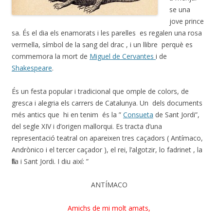
se una
jove prince
sa. És el dia els enamorats i les parelles es regalen una rosa
vermella, símbol de la sang del drac , i un llibre perquè es
commemora la mort de
Miguel de Cervantes
i de
Shakespeare
.
És un festa popular i tradicional que omple de colors, de
gresca i alegria els carrers de Catalunya. Un dels documents
més antics que hi en tenim és la ”
Consueta
de Sant Jordi”,
del segle XIV i d’origen mallorqui. Es tracta d’una
representació teatral on apareixen tres caçadors ( Antímaco,
Andrònico i el tercer caçador ), el rei, l’algotzir, lo fadrinet , la
filla i Sant Jordi. I diu així: ”
ANTÍMACO
Amichs de mi molt amats,