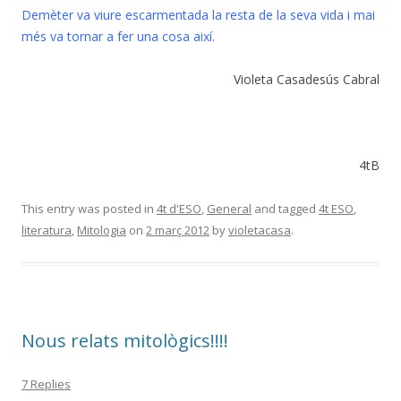
Demèter va viure escarmentada la resta de la seva vida i mai
més va tornar a fer una cosa així.
Violeta Casadesús Cabral
4tB
This entry was posted in
4t d'ESO
,
General
and tagged
4t ESO
,
literatura
,
Mitologia
on
2 març 2012
by
violetacasa
.
Nous relats mitològics!!!!
7 Replies