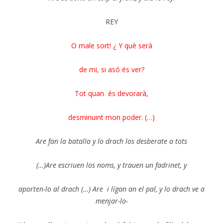
REY
O male sort! ¿ Y què serà
de mi, si asó és ver?
Tot quan és devorarà,
desminuint mon poder. (…)
Are fan la batalla y lo drach los desberate a tots
(…)Are escriuen los noms, y trauen un fadrinet, y
aporten-lo al drach (…) Are i lígan an el pal, y lo drach ve a
menjar-lo-