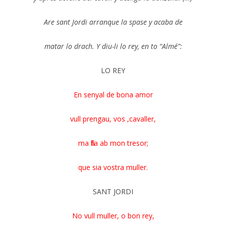
Are sant Jordi arranque la spase y acaba de
matar lo drach. Y diu-li lo rey, en to “Almé”:
LO REY
En senyal de bona amor
vull prengau, vos ,cavaller,
ma filla ab mon tresor;
que sia vostra muller.
SANT JORDI
No vull muller, o bon rey,