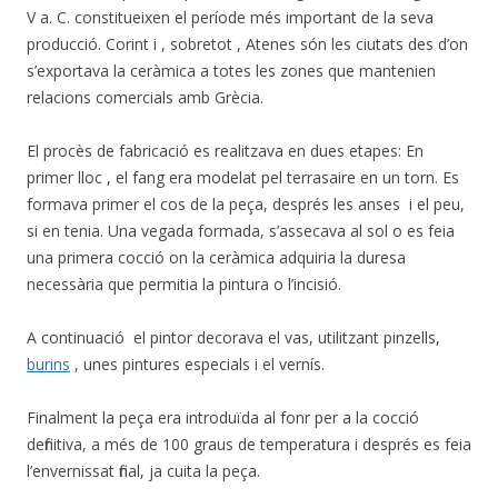
V a. C. constitueixen el període més important de la seva
producció. Corint i , sobretot , Atenes són les ciutats des d’on
s’exportava la ceràmica a totes les zones que mantenien
relacions comercials amb Grècia.
El procès de fabricació es realitzava en dues etapes: En
primer lloc , el fang era modelat pel terrasaire en un torn. Es
formava primer el cos de la peça, després les anses i el peu,
si en tenia. Una vegada formada, s’assecava al sol o es feia
una primera cocció on la ceràmica adquiria la duresa
necessària que permitia la pintura o l’incisió.
A continuació el pintor decorava el vas, utilitzant pinzells,
burins
, unes pintures especials i el vernís.
Finalment la peça era introduïda al fonr per a la cocció
definitiva, a més de 100 graus de temperatura i després es feia
l’envernissat final, ja cuita la peça.