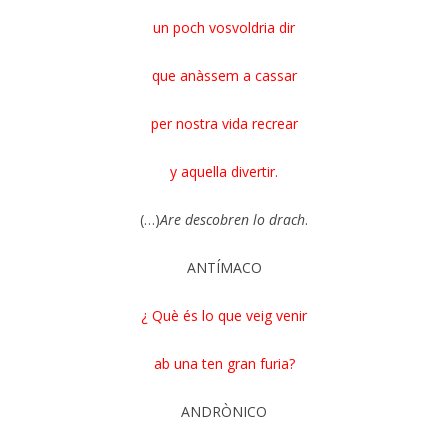
un poch vosvoldria dir
que anàssem a cassar
per nostra vida recrear
y aquella divertir.
(…)
Are descobren lo drach
.
ANTÍMACO
¿ Què és lo que veig venir
ab una ten gran furia?
ANDRÒNICO