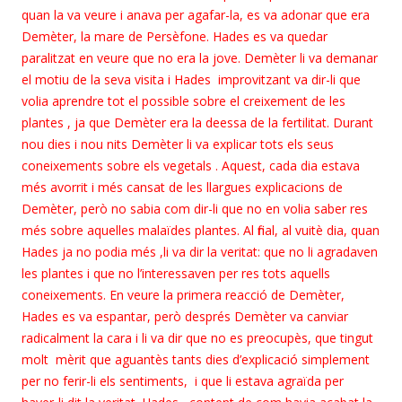
quan la va veure i anava per agafar-la, es va adonar que era
Demèter, la mare de Persèfone. Hades es va quedar
paralitzat en veure que no era la jove. Demèter li va demanar
el motiu de la seva visita i Hades improvitzant va dir-li que
volia aprendre tot el possible sobre el creixement de les
plantes , ja que Demèter era la deessa de la fertilitat. Durant
nou dies i nou nits Demèter li va explicar tots els seus
coneixements sobre els vegetals . Aquest, cada dia estava
més avorrit i més cansat de les llargues explicacions de
Demèter, però no sabia com dir-li que no en volia saber res
més sobre aquelles malaïdes plantes. Al final, al vuitè dia, quan
Hades ja no podia més ,li va dir la veritat: que no li agradaven
les plantes i que no l’interessaven per res tots aquells
coneixements. En veure la primera reacció de Demèter,
Hades es va espantar, però després Demèter va canviar
radicalment la cara i li va dir que no es preocupès, que tingut
molt mèrit que aguantès tants dies d’explicació simplement
per no ferir-li els sentiments, i que li estava agraïda per