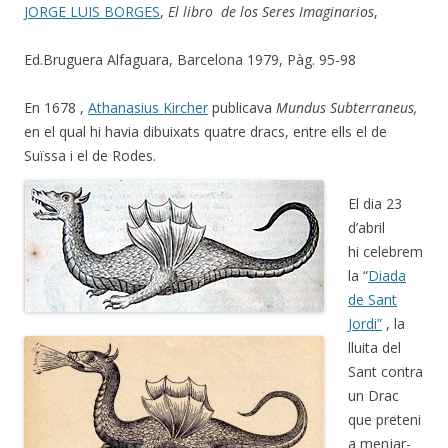
JORGE LUIS BORGES
,
El libro de los Seres Imaginarios
,
Ed.Bruguera Alfaguara, Barcelona 1979, Pàg. 95-98
En 1678 ,
Athanasius Kircher
publicava
Mundus Subterraneus,
en el qual hi havia dibuixats quatre dracs, entre ells el de
Suïssa i el de Rodes.
El dia 23
d’abril
hi celebrem
la “
Diada
de Sant
Jordi”
, la
lluita del
Sant contra
un Drac
que preteni
a menjar-