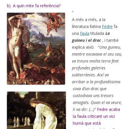
b) A quin mite fa referència?
”
A més a més, a la
literatura llatina
Fedre
fa
una
faula
titulada
La
guineu i el drac
, i també
explica això: “
Una guineu,
mentre excavava el seu cau,
va treure molta terra fent
profundes galeries
subterrànies. Així va
arribar a la profundíssima
cova d’un drac que
custodiava
uns tresors
amagats. Quan el va veure,
li va dir: (…)”
Fedre acaba
la faula criticant un vici
humà que està