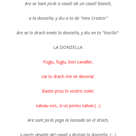
Are ve Sant Jordi a cavall ab un cavall blanch,
a la donzella, y diu a to de “Veni Creator”
Are ve lo drach envés la donzella, y diu en to “Vexilla”:
LA DONZELLA
Fugiu, fugiu, bon cavaller,
car lo drach me ve devorar.
Baste prou lo vostro voler:
salvau-vos, si us poreu salvar.(…)
Are sant Jordi pega la lansade an el drach,
y aprés devalle del cavall y desliga la donzella. (…)