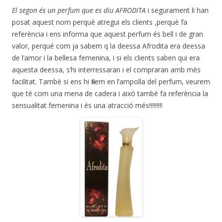
El segon és un perfum que es diu
AFRODITA
i segurament li han
posat aquest nom perquè atregui els clients ,perquè fa
referència i ens informa que aquest perfum és bell i de gran
valor, perqué com ja sabem q la deessa Afrodita era deessa
de l’amor i la bellesa femenina, i si els clients saben qui era
aquesta deessa, s’hi interressaran i el compraran amb mès
facilitat. Tambè si ens hi fixem en l’ampolla del perfum, veurem
que té com una mena de cadera i aixó també fa referència la
sensualitat femenina i és una atracció més!!!!!!!!!