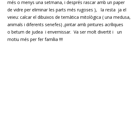
més o menys una setmana, i després rascar amb un paper
de vidre per eliminar les parts més rugoses ), la resta ja el
veieu: calcar el dibuixos de temàtica mitològica ( una medusa,
animals i diferents senefes) ,pintar amb pintures acríliques
o betum de judea i envernissar. Va ser molt divertit i un
motiu més per fer família !!!!