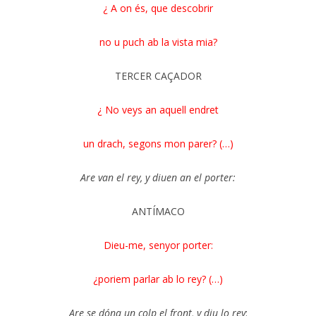
¿ A on és, que descobrir
no u puch ab la vista mia?
TERCER CAÇADOR
¿ No veys an aquell endret
un drach, segons mon parer? (…)
Are van el rey, y diuen an el porter:
ANTÍMACO
Dieu-me, senyor porter:
¿poriem parlar ab lo rey? (…)
Are se dóna un colp el front, y diu lo rey
: