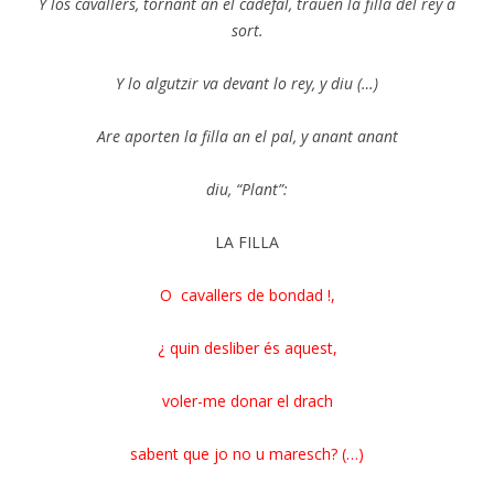
Y los cavallers, tornant an el cadefal, trauen la filla del rey a
sort.
Y lo algutzir va devant lo rey, y diu (…)
Are aporten la filla an el pal, y anant anant
diu, “Plant”:
LA FILLA
O cavallers de bondad !,
¿ quin desliber és aquest,
voler-me donar el drach
sabent que jo no u maresch? (…)