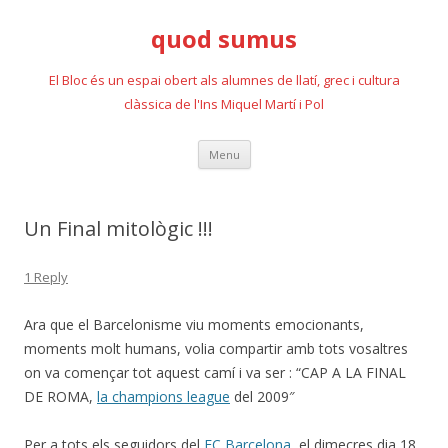
quod sumus
El Bloc és un espai obert als alumnes de llatí, grec i cultura
clàssica de l'Ins Miquel Martí i Pol
Skip
Menu
to
content
Un Final mitològic !!!
1 Reply
Ara que el Barcelonisme viu moments emocionants,
moments molt humans, volia compartir amb tots vosaltres
on va començar tot aquest camí i va ser : “CAP A LA FINAL
DE ROMA,
la champions league
del 2009″
Per a tots els seguidors del
FC Barcelona
, el dimecres dia 18