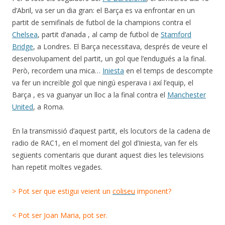
d’Abril, va ser un dia gran: el Barça es va enfrontar en un
partit de semifinals de futbol de la champions contra el
Chelsea
, partit d’anada , al camp de futbol de
Stamford
Bridge
, a Londres. El Barça necessitava, després de veure el
desenvolupament del partit, un gol que l’endugués a la final.
Però, recordem una mica…
Iniesta
en el temps de descompte
va fer un increïble gol que ningú esperava i axí l’equip, el
Barça , es va guanyar un lloc a la final contra el
Manchester
United
, a Roma.
En la transmissió d’aquest partit, els locutors de la cadena de
radio de RAC1, en el moment del gol d’Iniesta, van fer els
següents comentaris que durant aquest dies les televisions
han repetit moltes vegades.
> Pot ser que estigui veient un
coliseu
imponent?
< Pot ser Joan Maria, pot ser.