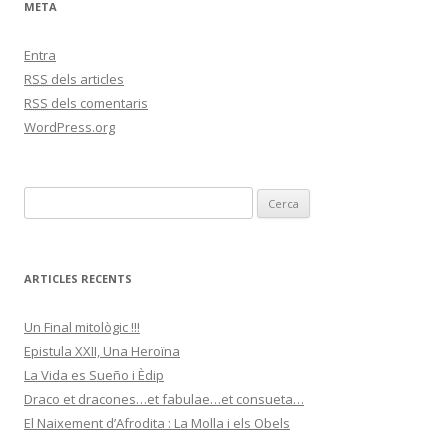
META
Entra
RSS
dels articles
RSS
dels comentaris
WordPress.org
C
e
r
c
ARTICLES RECENTS
a
:
Un Final mitològic !!!
Epistula XXII, Una Heroïna
La Vida es Sueño i Èdip
Draco et dracones…et fabulae…et consueta…
El Naixement d’Afrodita : La Molla i els Obels