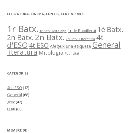
LITERATURA, CINEMA, CONTES, LLATINISMES
1r Batx.
1è Batx.
1r de Batxillerat
1r Batx. Mitologia
2n Batx.
4t
2n Batx.
2n Batx. Literatura
General
d'ESO
4t ESO
Afegeix una etiqueta
literatura
Mitologia
Publicitat
CATEGORIES
4t d'ESO
(12)
General
(68)
grec
(42)
LLatí
(60)
MEMBRE DE