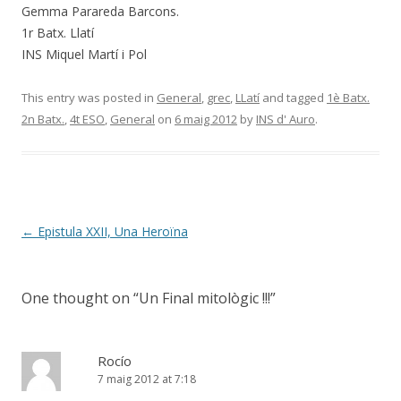
Gemma Parareda Barcons.
1r Batx. Llatí
INS Miquel Martí i Pol
This entry was posted in
General
,
grec
,
LLatí
and tagged
1è Batx.
2n Batx.
,
4t ESO
,
General
on
6 maig 2012
by
INS d' Auro
.
Post
←
Epistula XXII, Una Heroïna
navigation
One thought on “
Un Final mitològic !!!
”
Rocío
7 maig 2012 at 7:18