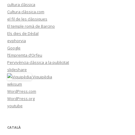
cultura clàssica
Cultura clàssica.com
el fil de les clàssiques
El temple romà de Barcino
Els dies de Dèdal
evphorvia
Google
l’Empremta d’Orfeu
Pervivència clàssica a la publicitat
slideshare
Viquipèdia
wikisum
WordPress.com
WordPress.org
youtube
CATALÀ