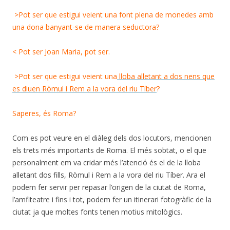
>Pot ser que estigui veient una font plena de monedes amb
una dona banyant-se de manera seductora?
< Pot ser Joan Maria, pot ser.
>Pot ser que estigui veient una
lloba alletant a dos nens que
es diuen Ròmul i Rem a la vora del riu Tíber
?
Saperes, és Roma?
Com es pot veure en el diàleg dels dos locutors, mencionen
els trets més importants de Roma. El més sobtat, o el que
personalment em va cridar més l’atenció és el de la lloba
alletant dos fills, Ròmul i Rem a la vora del riu Tíber. Ara el
podem fer servir per repasar l’origen de la ciutat de Roma,
l’amfiteatre i fins i tot, podem fer un itinerari fotogràfic de la
ciutat ja que moltes fonts tenen motius mitològics.