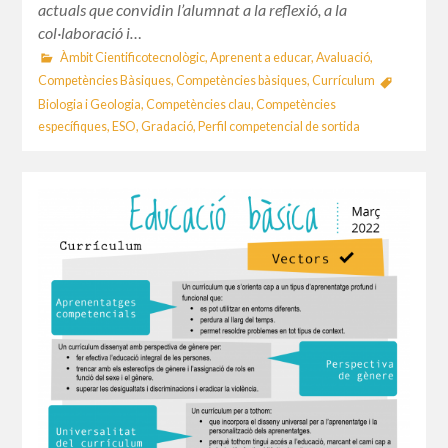
actuals que convidin l’alumnat a la reflexió, a la
col·laboració i…
Àmbit Cientificotecnològic
,
Aprenent a educar
,
Avaluació
,
Competències Bàsiques
,
Competències bàsiques
,
Currículum
Biologia i Geologia
,
Competències clau
,
Competències
específiques
,
ESO
,
Gradació
,
Perfil competencial de sortida