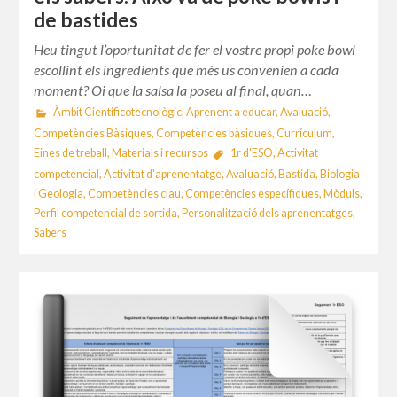
de bastides
Heu tingut l’oportunitat de fer el vostre propi poke bowl
escollint els ingredients que més us convenien a cada
moment? Oi que la salsa la poseu al final, quan…
Àmbit Cientificotecnològic
,
Aprenent a educar
,
Avaluació
,
Competències Bàsiques
,
Competències bàsiques
,
Currículum
,
Eines de treball
,
Materials i recursos
1r d'ESO
,
Activitat
competencial
,
Activitat d'aprenentatge
,
Avaluació
,
Bastida
,
Biologia
i Geologia
,
Competències clau
,
Competències específiques
,
Mòduls
,
Perfil competencial de sortida
,
Personalització dels aprenentatges
,
Sabers