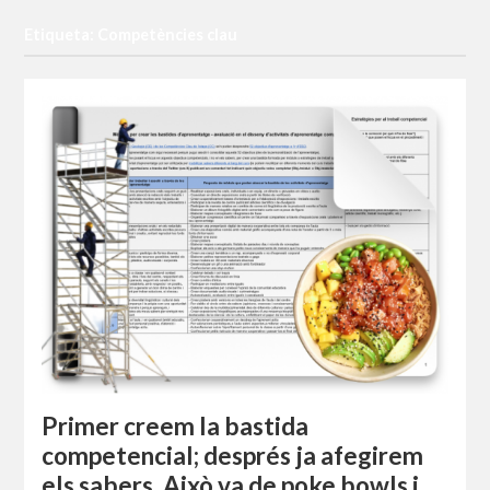
Etiqueta: Competències clau
Primer creem la bastida
competencial; després ja afegirem
els sabers. Això va de poke bowls i