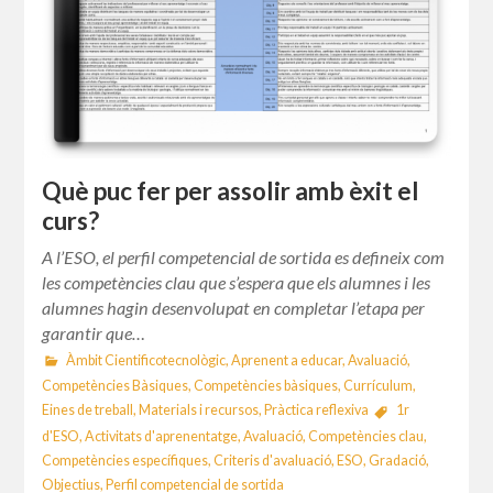
Què puc fer per assolir amb èxit el
curs?
A l’ESO, el perfil competencial de sortida es defineix com
les competències clau que s’espera que els alumnes i les
alumnes hagin desenvolupat en completar l’etapa per
garantir que…
Àmbit Cientificotecnològic
,
Aprenent a educar
,
Avaluació
,
Competències Bàsiques
,
Competències bàsiques
,
Currículum
,
Eines de treball
,
Materials i recursos
,
Pràctica reflexiva
1r
d'ESO
,
Activitats d'aprenentatge
,
Avaluació
,
Competències clau
,
Competències específiques
,
Criteris d'avaluació
,
ESO
,
Gradació
,
Objectius
,
Perfil competencial de sortida