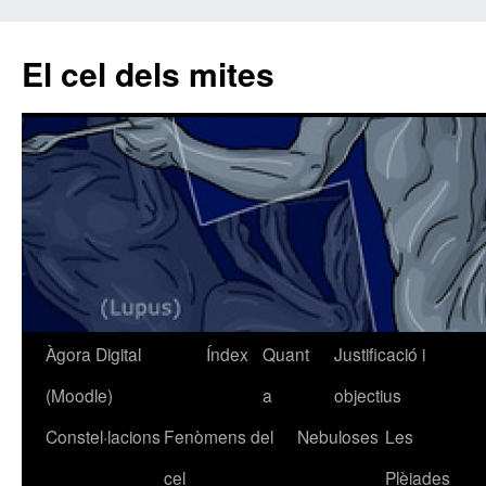
El cel dels mites
Àgora Digital
Índex
Quant
Justificació i
Vés
(Moodle)
a
objectius
al
Constel·lacions
Fenòmens del
Nebuloses
Les
contingut
cel
Plèiades