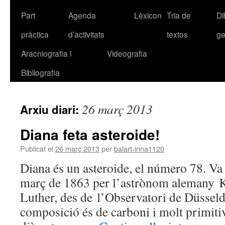
Part
Agenda
Lèxicon
Tria de
Di
pràctica
d’activitats
textos
ge
Aracniografia i
Videografia
Bibliografia
26 març 2013
Arxiu diari:
Diana feta asteroide!
Publicat el
26 març 2013
per
balart-irina1120
Diana és un asteroide, el número 78. Va 
març de 1863 per l’astrònom alemany 
Luther, des de l’Observatori de Düsseld
composició és de carboni i molt primitiv