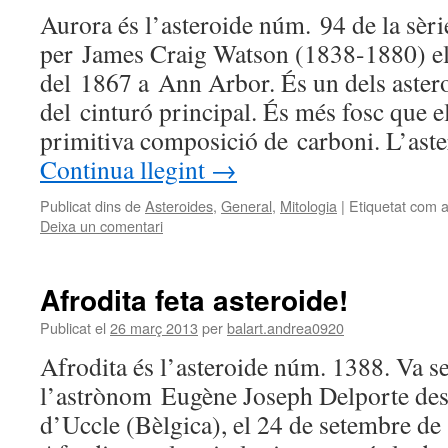
Aurora és l’asteroide núm. 94 de la sèri
per James Craig Watson (1838-1880) el
del 1867 a Ann Arbor. És un dels aster
del cinturó principal. És més fosc que el
primitiva composició de carboni. L’as
Continua llegint
→
Publicat dins de
Asteroides
,
General
,
Mitologia
|
Etiquetat com 
Deixa un comentari
Afrodita feta asteroide!
Publicat el
26 març 2013
per
balart.andrea0920
Afrodita és l’asteroide núm. 1388. Va s
l’astrònom Eugène Joseph Delporte des 
d’Uccle (Bèlgica), el 24 de setembre de