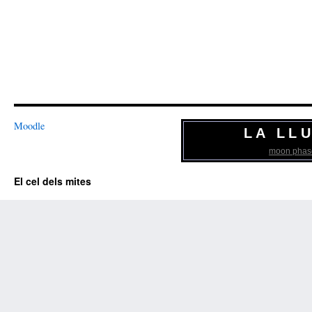
Moodle
LA LL
moon phas
El cel dels mites