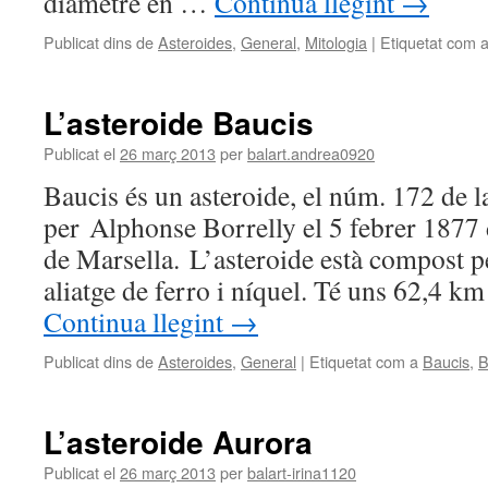
diàmetre en …
Continua llegint
→
Publicat dins de
Asteroides
,
General
,
Mitologia
|
Etiquetat com 
L’asteroide Baucis
Publicat el
26 març 2013
per
balart.andrea0920
Baucis és un asteroide, el núm. 172 de l
per Alphonse Borrelly el 5 febrer 1877 
de Marsella. L’asteroide està compost pe
aliatge de ferro i níquel. Té uns 62,4 k
Continua llegint
→
Publicat dins de
Asteroides
,
General
|
Etiquetat com a
Baucis
,
B
L’asteroide Aurora
Publicat el
26 març 2013
per
balart-irina1120