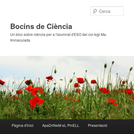
Cerca
Bocins de Ciència
Un bloc sobre ciència per a l'alumnat d'ESO del col·legi Ma.
Immaculada
Menú
Pàgina d'inici
ApaDriNeM eL PinELL
Presentació
Aneu
principal