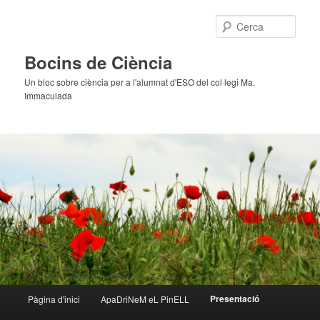
Cerca
Bocins de Ciència
Un bloc sobre ciència per a l'alumnat d'ESO del col·legi Ma.
Immaculada
Menú
Presentació
Pàgina d'inici
ApaDriNeM eL PinELL
Aneu
principal